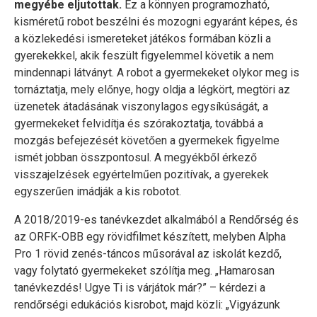
megyébe eljutottak.
Ez a könnyen programozható,
kisméretű robot beszélni és mozogni egyaránt képes, és
a közlekedési ismereteket játékos formában közli a
gyerekekkel, akik feszült figyelemmel követik a nem
mindennapi látványt. A robot a gyermekeket olykor meg is
tornáztatja, mely előnye, hogy oldja a légkört, megtöri az
üzenetek átadásának viszonylagos egysíkúságát, a
gyermekeket felvidítja és szórakoztatja, továbbá a
mozgás befejezését követően a gyermekek figyelme
ismét jobban összpontosul. A megyékből érkező
visszajelzések egyértelműen pozitívak, a gyerekek
egyszerűen imádják a kis robotot.
A 2018/2019-es tanévkezdet alkalmából a Rendőrség és
az ORFK-OBB egy rövidfilmet készített, melyben Alpha
Pro 1 rövid zenés-táncos műsorával az iskolát kezdő,
vagy folytató gyermekeket szólítja meg. „Hamarosan
tanévkezdés! Ugye Ti is várjátok már?” – kérdezi a
rendőrségi edukációs kisrobot, majd közli: „Vigyázunk