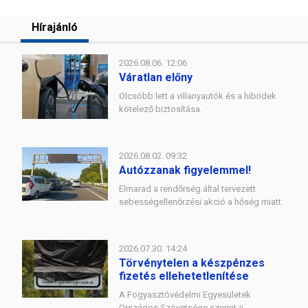
Hírajánló
2026.08.06. 12:06
Váratlan előny
Olcsóbb lett a villanyautók és a hibridek
kötelező biztosítása.
2026.08.02. 09:32
Autózzanak figyelemmel!
Elmarad a rendőrség által tervezett
sebességellenőrzési akció a hőség miatt.
2026.07.30. 14:24
Törvénytelen a készpénzes
fizetés ellehetetlenítése
A Fogyasztóvédelmi Egyesületek
Országos Szövetsége szerint a