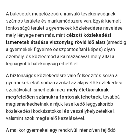
A balesetek megelőzésére irányuló tevékenységnek
számos területe és munkamódszere van. Egyik kiemelt
fontosságú terület a gyermekek közlekedésre nevelése,
mely lényege nem más, mint
célzott közlekedési
ismeretek átadása viszonylag rövid idő alatt
(ameddig
a gyermekek figyelme összpontosítani képes) olyan
személy, és közlésmód alkalmazásával, mely által a
legnagyobb hatékonyság érhető el.
A biztonságos közlekedésre való felkészítés során a
gyermekek első sorban azokat az alapvető közlekedési
szabályokat ismerhetik meg,
mely életkoruknak
megfelelően számukra fontosak lehetnek
, továbbá
megismerkedhetnek a rájuk leselkedő leggyakoribb
közlekedési kockázatokkal és veszélyhelyzetekkel,
valamint azok megfelelő kezelésével.
A mai kor gyermekei egy rendkívül intenzíven fejlődő