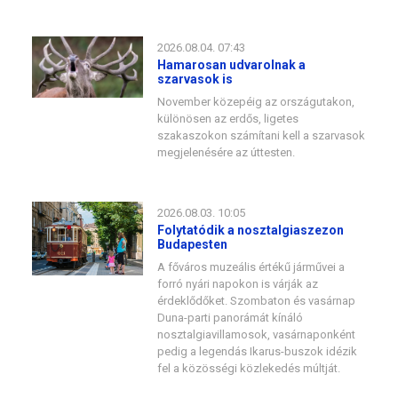
2026.08.04. 07:43
Hamarosan udvarolnak a
szarvasok is
November közepéig az országutakon,
különösen az erdős, ligetes
szakaszokon számítani kell a szarvasok
megjelenésére az úttesten.
2026.08.03. 10:05
Folytatódik a nosztalgiaszezon
Budapesten
A főváros muzeális értékű járművei a
forró nyári napokon is várják az
érdeklődőket. Szombaton és vasárnap
Duna-parti panorámát kínáló
nosztalgiavillamosok, vasárnaponként
pedig a legendás Ikarus-buszok idézik
fel a közösségi közlekedés múltját.