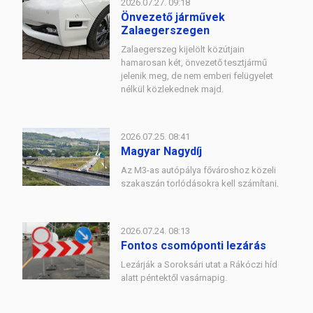
2026.07.27. 09:18
Önvezető járművek
Zalaegerszegen
Zalaegerszeg kijelölt közútjain
hamarosan két, önvezető tesztjármű
jelenik meg, de nem emberi felügyelet
nélkül közlekednek majd.
2026.07.25. 08:41
Magyar Nagydíj
Az M3-as autópálya fővároshoz közeli
szakaszán torlódásokra kell számítani.
2026.07.24. 08:13
Fontos csomóponti lezárás
Lezárják a Soroksári utat a Rákóczi híd
alatt péntektől vasárnapig.