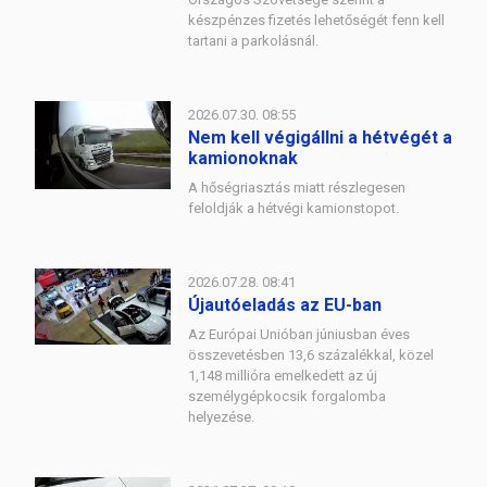
készpénzes fizetés lehetőségét fenn kell
tartani a parkolásnál.
2026.07.30. 08:55
Nem kell végigállni a hétvégét a
kamionoknak
A hőségriasztás miatt részlegesen
feloldják a hétvégi kamionstopot.
2026.07.28. 08:41
Újautóeladás az EU-ban
Az Európai Unióban júniusban éves
összevetésben 13,6 százalékkal, közel
1,148 millióra emelkedett az új
személygépkocsik forgalomba
helyezése.