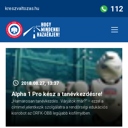
Skip
112
kreszvaltozas.hu
to
content
2018.08.27, 13:37
Alpha 1 Pro kész a tanévkezdésre!
„Hamarosan tanévkezdés…Várjátok már?” – ezzel a
címmel jelentkezik szolgálatra a rendőrségi edukációs
kisrobot az ORFK-OBB legújabb kisfilmjében.