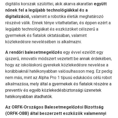
digitális korszak szülöttei, akik akarva akaratlan
együtt
nőnek fel a legújabb technológiákkal és a
digitalizáció,
valamint a robotika életük meghatározó
részévé válik. Ennek ténye vitathatatlan, és éppen ezért a
legújabb technológiákat és eszközöket célszerű a
gyermekek és fiatalok oktatásában, valamint
közlekedésre nevelésében is alkalmazni.
A rendőri balesetmegelőzés
egy évvel ezelőtt egy
újszerű, innovatív módszert vezetett be annak érdekében,
hogy az iskoláskorú gyerekek közlekedésre nevelése a
korábbiaknál hatékonyabban valósulhasson meg. Ez pedig
nem más, mint az Alpha Pro 1 típusú edukációs célú robot
alkalmazása,
mely által a gyermekek és fiatalok részére a
preventív és egyéb közlekedésbiztonsági üzenetek
hatékonyabban átadhatók.
Az ORFK-Országos Balesetmegelőzési Bizottság
(ORFK-OBB) által beszerzett eszközök valamennyi