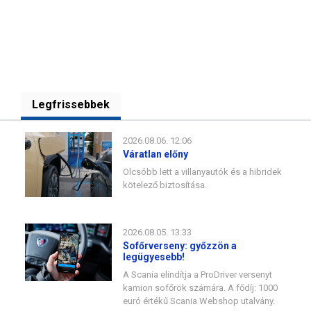
Legfrissebbek
2026.08.06. 12:06
Váratlan előny
Olcsóbb lett a villanyautók és a hibridek
kötelező biztosítása.
2026.08.05. 13:33
Sofőrverseny: győzzön a
legügyesebb!
A Scania elindítja a ProDriver versenyt
kamion sofőrök számára. A fődíj: 1000
euró értékű Scania Webshop utalvány.