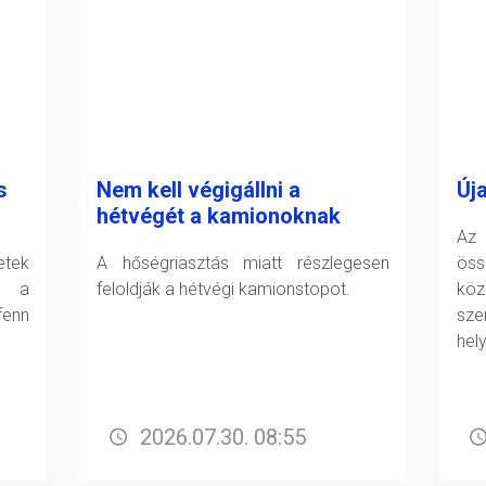
s
Nem kell végigállni a
Új
hétvégét a kamionoknak
Az 
tek
A hőségriasztás miatt részlegesen
öss
t a
feloldják a hétvégi kamionstopot.
köz
fenn
sz
hel
2026.07.30. 08:55