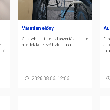
Váratlan előny
Au
Olcsóbb lett a villanyautók és a
Elm
gy a
hibridek kötelező biztosítása.
seb
tót
miat
2026.08.06. 12:06