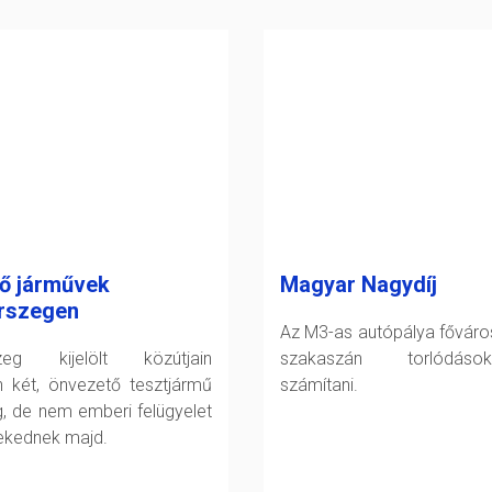
ő járművek
Magyar Nagydíj
rszegen
Az M3-as autópálya főváro
szeg kijelölt közútjain
szakaszán torlódáso
 két, önvezető tesztjármű
számítani.
g, de nem emberi felügyelet
lekednek majd.