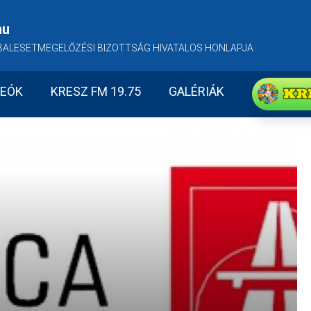
hu
BALESETMEGELŐZÉSI BIZOTTSÁG HIVATALOS HONLAPJA
KR
DEÓK
KRESZ FM 19.75
GALÉRIÁK