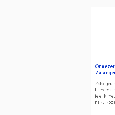
Önvezet
Zalaege
Zalaeger
hamarosan
jelenik me
nélkül köz