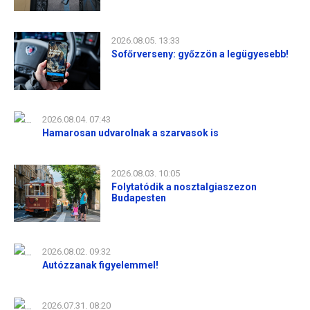
2026.08.05. 13:33
Sofőrverseny: győzzön a legügyesebb!
2026.08.04. 07:43
Hamarosan udvarolnak a szarvasok is
2026.08.03. 10:05
Folytatódik a nosztalgiaszezon
Budapesten
2026.08.02. 09:32
Autózzanak figyelemmel!
2026.07.31. 08:20