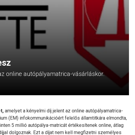
esz
 az online autópályamatrica-vásárláskor.
t,
amelyet a kényelmi díj jelent az online autópályamatrica-
rium (EM) infokommunikációért felelős államtitkára elmondta,
en 5 millió autópálya-matricát értékesítenek online, átlag
díjjal dolgoznak. Ezt a díjat nem kell megfizetni személyes