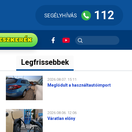
112
SEGÉLYHÍVÁS
ESZkerék
Legfrissebbek
2026.08.07. 15:11
Meglódult a használtautóimport
2026.08.06. 12:06
Váratlan előny