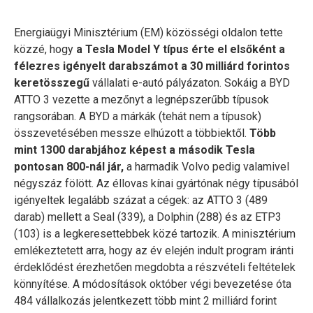
Energiaügyi Minisztérium (EM) közösségi oldalon tette
közzé, hogy
a Tesla Model Y típus érte el elsőként a
félezres igényelt darabszámot a 30 milliárd forintos
keretösszegű
vállalati e-autó pályázaton. Sokáig a BYD
ATTO 3 vezette a mezőnyt a legnépszerűbb típusok
rangsorában. A BYD a márkák (tehát nem a típusok)
összevetésében messze elhúzott a többiektől.
Több
mint 1300 darabjához képest a második Tesla
pontosan 800-nál jár,
a harmadik Volvo pedig valamivel
négyszáz fölött. Az éllovas kínai gyártónak négy típusából
igényeltek legalább százat a cégek: az ATTO 3 (489
darab) mellett a Seal (339), a Dolphin (288) és az ETP3
(103) is a legkeresettebbek közé tartozik. A minisztérium
emlékeztetett arra, hogy az év elején indult program iránti
érdeklődést érezhetően megdobta a részvételi feltételek
könnyítése. A módosítások október végi bevezetése óta
484 vállalkozás jelentkezett több mint 2 milliárd forint