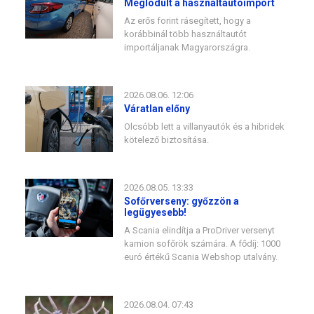
Meglódult a használtautóimport
Az erős forint rásegített, hogy a
korábbinál több használtautót
importáljanak Magyarországra.
2026.08.06. 12:06
Váratlan előny
Olcsóbb lett a villanyautók és a hibridek
kötelező biztosítása.
2026.08.05. 13:33
Sofőrverseny: győzzön a
legügyesebb!
A Scania elindítja a ProDriver versenyt
kamion sofőrök számára. A fődíj: 1000
euró értékű Scania Webshop utalvány.
2026.08.04. 07:43