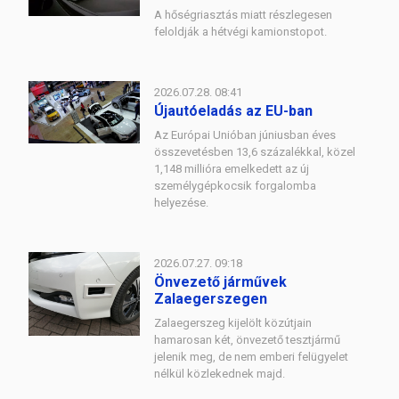
A hőségriasztás miatt részlegesen
feloldják a hétvégi kamionstopot.
2026.07.28. 08:41
Újautóeladás az EU-ban
Az Európai Unióban júniusban éves
összevetésben 13,6 százalékkal, közel
1,148 millióra emelkedett az új
személygépkocsik forgalomba
helyezése.
2026.07.27. 09:18
Önvezető járművek
Zalaegerszegen
Zalaegerszeg kijelölt közútjain
hamarosan két, önvezető tesztjármű
jelenik meg, de nem emberi felügyelet
nélkül közlekednek majd.