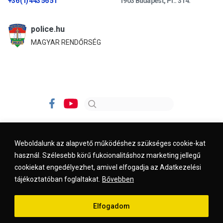
+36 (1) 443 56 51
1903 Budapest, Pf.: 314.
police.hu
MAGYAR RENDŐRSÉG
Weboldalunk az alapvető működéshez szükséges cookie-kat
használ. Szélesebb körű fukcionalitáshoz marketing jellegű
Impresszum
Kapcsolat
Jogi nyilatkozat
cookiekat engedélyezhet, amivel elfogadja az Adatkezelési
tájékoztatóban foglaltakat.
Bővebben
© 2026. kreszvaltozas.hu
Elfogadom