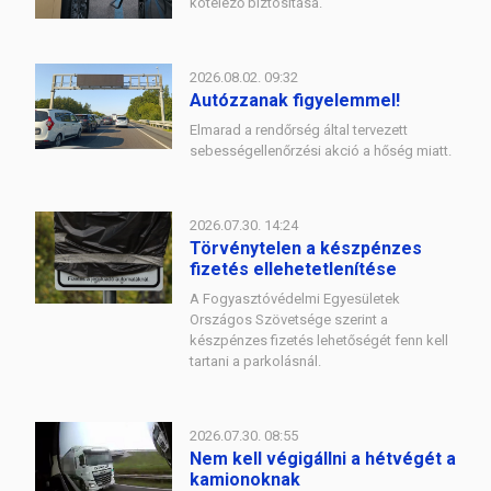
kötelező biztosítása.
2026.08.02. 09:32
Autózzanak figyelemmel!
Elmarad a rendőrség által tervezett
sebességellenőrzési akció a hőség miatt.
2026.07.30. 14:24
Törvénytelen a készpénzes
fizetés ellehetetlenítése
A Fogyasztóvédelmi Egyesületek
Országos Szövetsége szerint a
készpénzes fizetés lehetőségét fenn kell
tartani a parkolásnál.
2026.07.30. 08:55
Nem kell végigállni a hétvégét a
kamionoknak