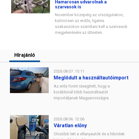
Hamarosan udvarolnak a
szarvasok is
November közepéig az országutakon,
különösen az erdős, ligetes
szakaszokon számítani kell a szarvasok
megjelenésére az úttesten.
Hírajánló
2026.08.07. 15:11
Meglódult a használtautóimport
Az erős forint rásegített, hogy a
korábbinál több használtautót
importáljanak Magyarországra.
2026.08.06. 12:06
Váratlan előny
Olcsóbb lett a villanyautók és a hibridek