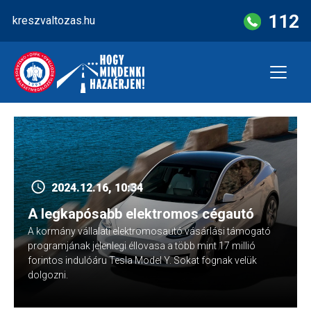
Skip
112
kreszvaltozas.hu
to
content
2024.12.16, 10:34
A legkapósabb elektromos cégautó
A kormány vállalati elektromosautó vásárlási támogató
programjának jelenlegi éllovasa a több mint 17 millió
forintos indulóáru Tesla Model Y. Sokat fognak velük
dolgozni.