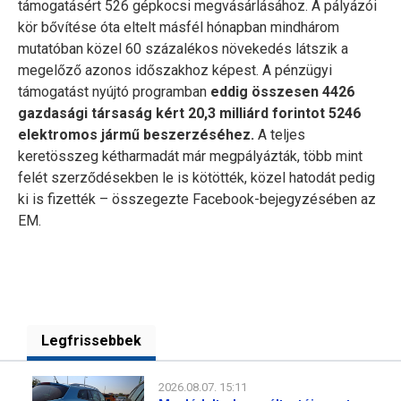
támogatásért 526 gépkocsi megvásárlásához. A pályázói
kör bővítése óta eltelt másfél hónapban mindhárom
mutatóban közel 60 százalékos növekedés látszik a
megelőző azonos időszakhoz képest. A pénzügyi
támogatást nyújtó programban
eddig összesen 4426
gazdasági társaság kért 20,3 milliárd forintot 5246
elektromos jármű beszerzéséhez.
A teljes
keretösszeg kétharmadát már megpályázták, több mint
felét szerződésekben le is kötötték, közel hatodát pedig
ki is fizették – összegezte Facebook-bejegyzésében az
EM.
Legfrissebbek
2026.08.07. 15:11