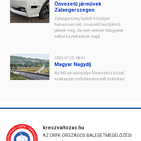
Önvezető járművek
Zalaegerszegen
Zalaegerszeg kijelölt közútjain
hamarosan két, önvezető tesztjármű
jelenik meg, de nem emberi felügyelet
nélkül közlekednek majd.
2026.07.25. 08:41
Magyar Nagydíj
Az M3-as autópálya fővároshoz közeli
szakaszán torlódásokra kell számítani.
kreszvaltozas.hu
AZ ORFK-ORSZÁGOS BALESETMEGELŐZÉSI