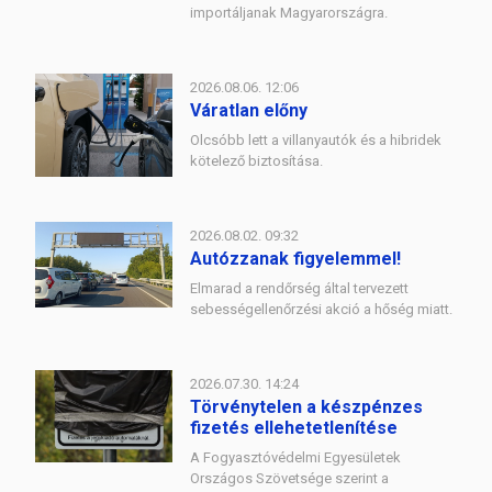
importáljanak Magyarországra.
2026.08.06. 12:06
Váratlan előny
Olcsóbb lett a villanyautók és a hibridek
kötelező biztosítása.
2026.08.02. 09:32
Autózzanak figyelemmel!
Elmarad a rendőrség által tervezett
sebességellenőrzési akció a hőség miatt.
2026.07.30. 14:24
Törvénytelen a készpénzes
fizetés ellehetetlenítése
A Fogyasztóvédelmi Egyesületek
Országos Szövetsége szerint a