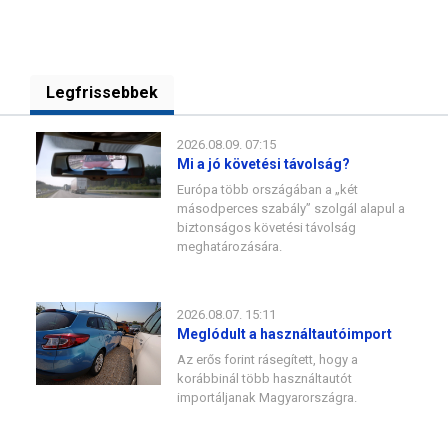
Legfrissebbek
2026.08.09. 07:15
Mi a jó követési távolság?
Európa több országában a „két
másodperces szabály” szolgál alapul a
biztonságos követési távolság
meghatározására.
2026.08.07. 15:11
Meglódult a használtautóimport
Az erős forint rásegített, hogy a
korábbinál több használtautót
importáljanak Magyarországra.