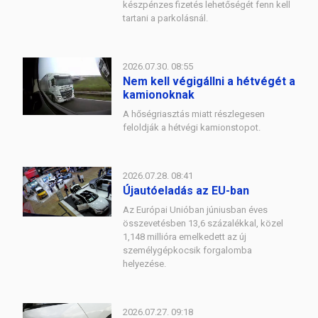
készpénzes fizetés lehetőségét fenn kell
tartani a parkolásnál.
2026.07.30. 08:55
Nem kell végigállni a hétvégét a
kamionoknak
A hőségriasztás miatt részlegesen
feloldják a hétvégi kamionstopot.
2026.07.28. 08:41
Újautóeladás az EU-ban
Az Európai Unióban júniusban éves
összevetésben 13,6 százalékkal, közel
1,148 millióra emelkedett az új
személygépkocsik forgalomba
helyezése.
2026.07.27. 09:18