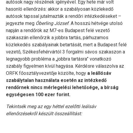
autósok nagy részének igényével. Egy hete már volt
hasonló ellenőrzés: akkor a szabályosan közlekedő
autósok tapssal jutalmazták a rendőri intézkedéseket –
jegyezte meg
Óberling József
. A hosszú hétvége utolsó
napján a rendőrök az M7-es Budapest felé vezető
szakaszán ellenőrzik a jobbra tartás, párhuzamos
közlekedés szabályainak betartását, mert a Budapest felé
vezető, Székesfehérvártól 3 forgalmi sávos szakaszon a
legnagyobb probléma a „jobbra tartásra” vonatkozó
szabály figyelmen kívül hagyása. Kérdésre válaszolva az
ORFK főosztályvezetője közölte, hogy
a leállósáv
szabálytalan használata esetén az intézkedő
rendőrnek nincs mérlegelési lehetősége, a bírság
egységesen 100 ezer forint.
Tekintsék meg az egy héttel ezelőtti leálsáv
ellenőrzésekről készült összeállítást: