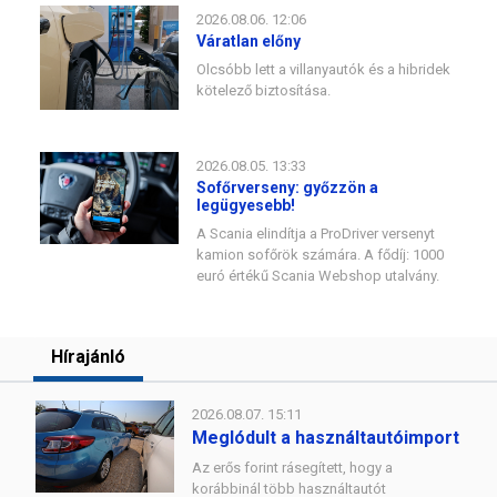
2026.08.06. 12:06
Váratlan előny
Olcsóbb lett a villanyautók és a hibridek
kötelező biztosítása.
2026.08.05. 13:33
Sofőrverseny: győzzön a
legügyesebb!
A Scania elindítja a ProDriver versenyt
kamion sofőrök számára. A fődíj: 1000
euró értékű Scania Webshop utalvány.
Hírajánló
2026.08.07. 15:11
Meglódult a használtautóimport
Az erős forint rásegített, hogy a
korábbinál több használtautót