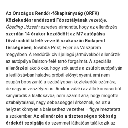
Az Országos Rendőr-főkapitányság (ORFK)
Közlekedésrendészeti Főosztályának
vezetője,
Óberling József
r.ezredes elmondta, hogy az ellenőrzés
szerdán 14 órakor kezdődött az M7 autópálya
fővárosból kifelé vezető szakaszán Budapest
térségében,
továbbá Pest, Fejér és Veszprém
megyében. A rendőrök civil jellegű járművekből ellenőrzik
az autópálya Balaton-felé tartó forgalmát. A speciális
ellenőrzési akció oka, hogy sok autós a zsúfolt autópályán
a leállósávban haladva próbál előnyt nyerni, ami nem
csupán bosszantó a szabályosan közlekedők számára,
de nagyon veszélyes is. Amikor valaki az álló kocsisorból
kanyarodik a leállósávba, nem számít arra, hogy mögötte
szabálytalanul, nagy sebességgel érkeznek, és ez a
helyzet könnyen a balesethez vezethet – figyelmeztetett
a szakember.
Az ellenőrzés a tisztességes többség
érdekét szolgálja
és szemmel láthatóan találkozik az