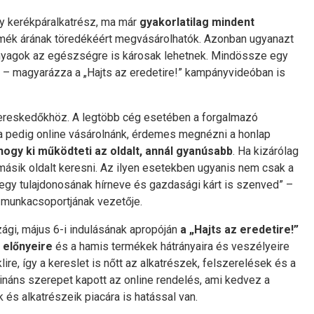
agy kerékpáralkatrész, ma már
gyakorlatilag mindent
rmék árának töredékéért megvásárolhatók. Azonban ugyanazt
anyagok az egészségre is károsak lehetnek. Mindössze egy
V” – magyarázza a „Hajts az eredetire!” kampányvideóban is
akereskedőkhöz. A legtöbb cég esetében a forgalmazó
Ha pedig online vásárolnánk, érdemes megnézni a honlap
hogy ki működteti az oldalt, annál gyanúsabb
. Ha kizárólag
másik oldalt keresni. Az ilyen esetekben ugyanis nem csak a
djegy tulajdonosának hírneve és gazdasági kárt is szenved” –
 munkacsoportjának vezetője.
ági, május 6-i indulásának apropóján
a „Hajts az eredetire!”
 előnyeire
és a hamis termékek hátrányaira és veszélyeire
ire, így a kereslet is nőtt az alkatrészek, felszerelések és a
náns szerepet kapott az online rendelés, ami kedvez a
 és alkatrészeik piacára is hatással van.