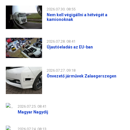
2026.07.30. 08:55
Nem kell végigállni a hétvégét a
kamionoknak
2026.07.28. 08:41
Újautóeladás az EU-ban
2026.07.27. 09:18
Önvezető járművek Zalaegerszegen
2026.07.25. 08:41
Magyar Nagydíj
2026.07.24. 08:13