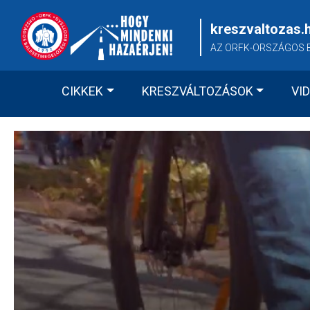
Skip
to
kreszvaltozas.
content
AZ ORFK-ORSZÁGOS 
CIKKEK
KRESZVÁLTOZÁSOK
VI