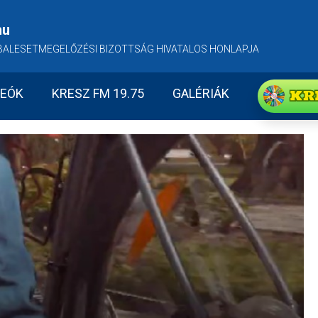
hu
BALESETMEGELŐZÉSI BIZOTTSÁG HIVATALOS HONLAPJA
KR
DEÓK
KRESZ FM 19.75
GALÉRIÁK