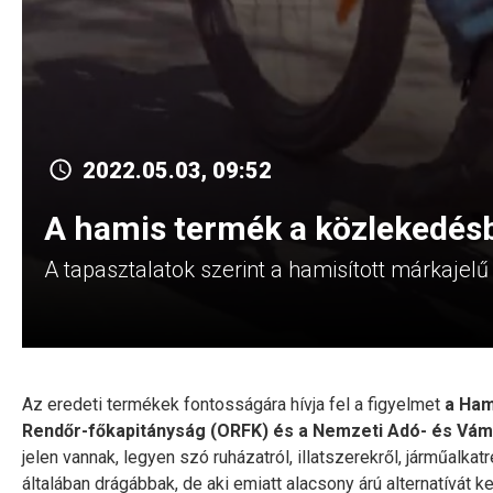
2022.05.03, 09:52
A hamis termék a közlekedésb
A tapasztalatok szerint a hamisított márkajel
Az eredeti termékek fontosságára hívja fel a figyelmet
a Hami
Rendőr-főkapitányság (ORFK) és a Nemzeti Adó- és Vámh
jelen vannak, legyen szó ruházatról, illatszerekről, járműal
általában drágábbak, de aki emiatt alacsony árú alternatívát 