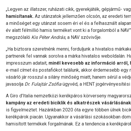
„Legyen az illatszer, ruházati cikk, gyerekjáték, gépjármű- v
hamisítanak.
Az utánzatok jellemzően olcsón, az eredeti te
a minőséget egy utánzat sosem éri el és a felhasznált alap
év alatt félmillió hamis terméket vont ki a forgalomból a NA
megszólaló
Kis Péter András,
a NAV szóvivője.
„Ha biztosra szeretnénk menni, forduljunk a hivatalos márk
partnerek fel vannak sorolva a márka hivatalos weboldalán. 
impresszum adatait,
minél kevesebb az információ arról, 
e-mail címet és postafiókot találunk, akkor érdemesebb egy 
vásárló jár rosszul a silány minőség miatt, hanem sérül a vé
javasolja
Dr. Fulajtár Zsófia
ügyvéd, a HENT jogérvényesítési
A Giro d’Italia nemzetközi kerékpáros körverseny magyarorsz
kampány az eredeti biciklik és alkatrészek vásárlásának
is figyelmeztet. Hazánkban 2020 óta egyre többen ülnek bicikl
kerékpárok piacán. Ugyanakkor a vásárlási szokásokban domi
hamisított termékek forgalmának. Ez a tendencia a kerékpárok