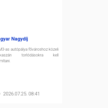
gyar Nagydíj
M3-as autópálya fővároshoz közeli
akaszán torlódásokra kell
mítani.
2026.07.25. 08:41