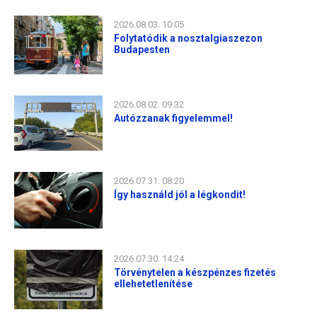
2026.08.03. 10:05
Folytatódik a nosztalgiaszezon
Budapesten
2026.08.02. 09:32
Autózzanak figyelemmel!
2026.07.31. 08:20
Így használd jól a légkondit!
2026.07.30. 14:24
Törvénytelen a készpénzes fizetés
ellehetetlenítése