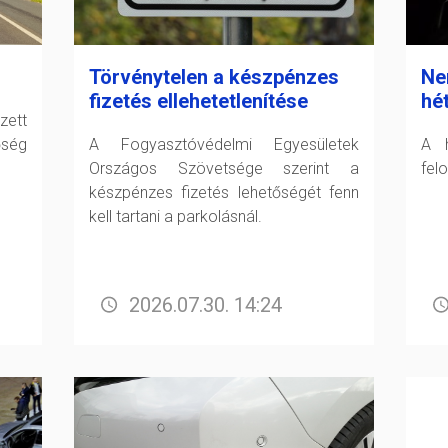
Törvénytelen a készpénzes
Nem
fizetés ellehetetlenítése
hé
zett
őség
A Fogyasztóvédelmi Egyesületek
A h
Országos Szövetsége szerint a
fel
készpénzes fizetés lehetőségét fenn
kell tartani a parkolásnál.
2026.07.30. 14:24