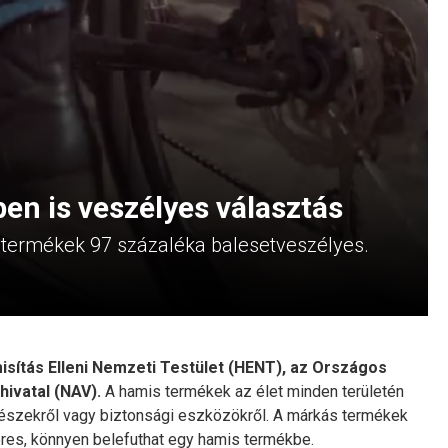
en is veszélyes választás
ű termékek 97 százaléka balesetveszélyes.
sítás Elleni Nemzeti Testület (HENT), az Országos
ivatal (NAV).
A hamis termékek az élet minden területén
katrészekről vagy biztonsági eszközökről. A márkás termékek
keres, könnyen belefuthat egy hamis termékbe.