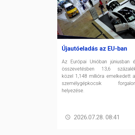
Újautóeladás az EU-ban
Az Európai Unióban júniusban 
összevetésben 13,6 százalék
közel 1,148 millióra emelkedett a
személygépkocsik forgalo
helyezése.
2026.07.28. 08:41