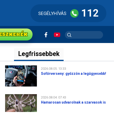
112
SEGÉLYHÍVÁS
ESZkerék
Legfrissebbek
2026.08.05. 13:33
Sofőrverseny: győzzön a legügyesebb!
2026.08.04. 07:43
Hamarosan udvarolnak a szarvasok is