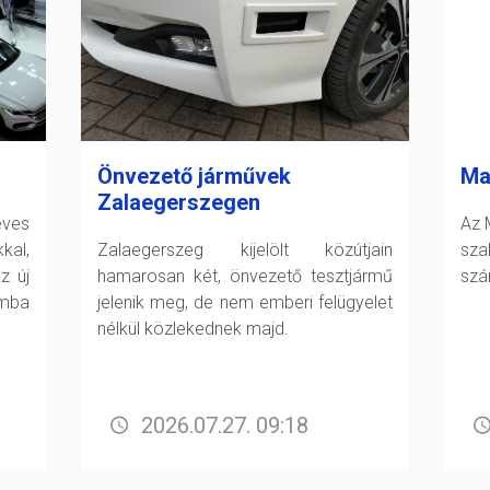
Önvezető járművek
Ma
Zalaegerszegen
éves
Az 
kal,
Zalaegerszeg kijelölt közútjain
sz
z új
hamarosan két, önvezető tesztjármű
szá
mba
jelenik meg, de nem emberi felügyelet
nélkül közlekednek majd.
2026.07.27. 09:18