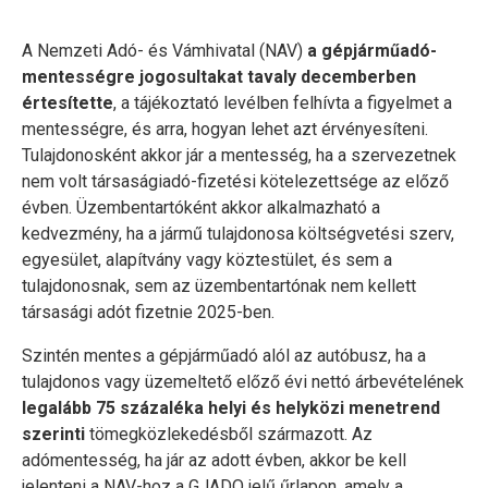
A Nemzeti Adó- és Vámhivatal (NAV)
a gépjárműadó-
mentességre jogosultakat tavaly decemberben
értesítette
, a tájékoztató levélben felhívta a figyelmet a
mentességre, és arra, hogyan lehet azt érvényesíteni.
Tulajdonosként akkor jár a mentesség, ha a szervezetnek
nem volt társaságiadó-fizetési kötelezettsége az előző
évben. Üzembentartóként akkor alkalmazható a
kedvezmény, ha a jármű tulajdonosa költségvetési szerv,
egyesület, alapítvány vagy köztestület, és sem a
tulajdonosnak, sem az üzembentartónak nem kellett
társasági adót fizetnie 2025-ben.
Szintén mentes a gépjárműadó alól az autóbusz, ha a
tulajdonos vagy üzemeltető előző évi nettó árbevételének
legalább 75 százaléka helyi és helyközi menetrend
szerinti
tömegközlekedésből származott. Az
adómentesség, ha jár az adott évben, akkor be kell
jelenteni a NAV-hoz a GJADO jelű űrlapon, amely a