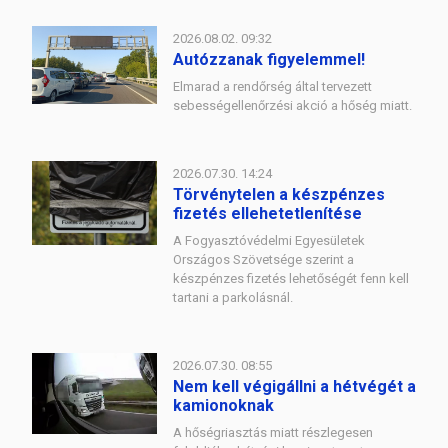
2026.08.02. 09:32
Autózzanak figyelemmel!
Elmarad a rendőrség által tervezett
sebességellenőrzési akció a hőség miatt.
2026.07.30. 14:24
Törvénytelen a készpénzes
fizetés ellehetetlenítése
A Fogyasztóvédelmi Egyesületek
Országos Szövetsége szerint a
készpénzes fizetés lehetőségét fenn kell
tartani a parkolásnál.
2026.07.30. 08:55
Nem kell végigállni a hétvégét a
kamionoknak
A hőségriasztás miatt részlegesen