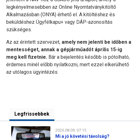
legkényelmesebben az Online Nyomtatványkitöltő
Alkalmazásban (ONYA) érhető el. A kitöltéshez és
beküldéshez Ügyfélkapu+ vagy DÁP-azonosítás
szükséges.
Az az érintett szervezet,
amely nem jelenti be időben a
mentességet, annak a gépjárműadót április 15-ig
meg kell fizetnie.
Bár a bejelentés később is pótolható,
érdemes minél előbb nyilatkozni, mert ezzel elkerülhető
az utólagos ügyintézés.
Legfrissebbek
2026.08.09. 07:15
Mi a jó követési távolság?