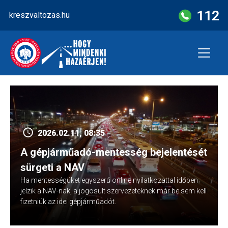
Skip
112
kreszvaltozas.hu
to
content
2026.02.11, 08:35
A gépjárműadó-mentesség bejelentését
sürgeti a NAV
Ha mentességüket egyszerű online nyilatkozattal időben
jelzik a NAV-nak, a jogosult szervezeteknek már be sem kell
fizetniük az idei gépjárműadót.