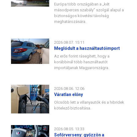
Európa több országában a „két
másodperces szabály” szolgál alapul a
biztonságos követési távolság
meghatározására.
2026.08.07. 15:11
Meglódult a használtautóimport
Az erős forint rásegített, hogy a
korábbinál több használtautót
importáljanak Magyarországra.
2026.08.06. 12:06
Váratlan előny
Olcsóbb lett a villanyautók és a hibridek
kötelező biztosítása.
2026.08.05. 13:33
Sofőrverseny: győzzön a