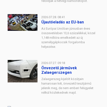
feloldják a hétvégi kamionstopot.
2026.07.28. 08:41
Újautóeladás az EU-ban
Az Európai Unióban júniusban éves
összevetésben 13,6 százalékkal, közel
1,148 millióra emelkedett az új
személygépkocsik forgalomba
helyezése.
2026.07.27. 09:18
Önvezető járművek
Zalaegerszegen
Zalaegerszeg kijelölt közútjain
hamarosan két, önvezető tesztjármű
jelenik meg, de nem emberi felügyelet
nélkül közlekednek majd.