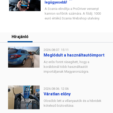
legügyesebb!
A Scania elindítja a ProDriver versenyt
kamion sofőrök számára. A fődíj: 1000
euró értékű Scania Webshop utalvány.
Hírajánló
2026.08.07. 15:11
Meglódult a használtautóimport
Az erős forint rásegített, hogy a
korábbinál több használtautót
importáljanak Magyarországra.
2026.08.06. 12:06
Váratlan előny
Olcsóbb lett a villanyautók és a hibridek
kötelező biztosítása.