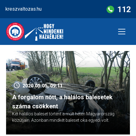
Skip
112
kreszvaltozas.hu
to
content
2020.05.05, 09:11
A forgalom nőtt, a halálos balesetek
száma csökkent
Két halálos baleset történt a múlt héten Magyarország
közútjain. Azonban mindkét baleset oka egyedi volt.