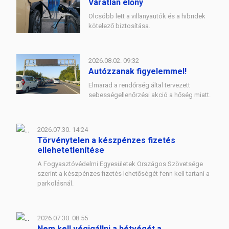
Váratlan előny
Olcsóbb lett a villanyautók és a hibridek
kötelező biztosítása.
2026.08.02. 09:32
Autózzanak figyelemmel!
Elmarad a rendőrség által tervezett
sebességellenőrzési akció a hőség miatt.
2026.07.30. 14:24
Törvénytelen a készpénzes fizetés
ellehetetlenítése
A Fogyasztóvédelmi Egyesületek Országos Szövetsége
szerint a készpénzes fizetés lehetőségét fenn kell tartani a
parkolásnál.
2026.07.30. 08:55
Nem kell végigállni a hétvégét a