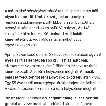
A május első hétvégjével záruló utolsó áprilisi héten
865
olyan baleset történt a közútjainkon
, amely a
rendőrség tudomására jutott. Ebből a számból 208 járt
személyi sérüléssel, ezen belül 63 súlyos-, és 143
könnyű sérülés történt.
Két baleset volt halálos
kimenetelű
, egy-egy áldozattal, mindkét eset
egyrésztvevős volt.
Április 29-én késő délután Salköveskút közelében e
gy 58
éves férfi feltehetően rosszul lett az autóban
,
elvesztette az uralmát a jármű fölött és lehajtva az útról
fának ütközött. A sofőr a helyszínen meghalt.
A másik
baleset földúton történt
Lánycsók lakott területén kívül.
Egy 55 éves férfi munkagéppel árokba hajtott és felborult.
A vezető beszorult a roncs alá és a helyszínen meghalt.
Bár az utóbbi esetben
a vizsgálat eddigi állása szerint
gondatlan vezetés
miatt történt a baleset, mégsem