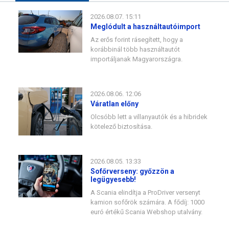
2026.08.07. 15:11
Meglódult a használtautóimport
Az erős forint rásegített, hogy a
korábbinál több használtautót
importáljanak Magyarországra.
2026.08.06. 12:06
Váratlan előny
Olcsóbb lett a villanyautók és a hibridek
kötelező biztosítása.
2026.08.05. 13:33
Sofőrverseny: győzzön a
legügyesebb!
A Scania elindítja a ProDriver versenyt
kamion sofőrök számára. A fődíj: 1000
euró értékű Scania Webshop utalvány.