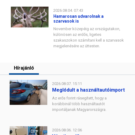
2026.08.04. 07:43
Hamarosan udvarolnak a
szarvasok is
November közepéig az országutakon,
különösen az erdős, ligetes
szakaszokon számítani kell a szarvasok
megjelenésére az úttesten.
Hírajánló
2026.08.07. 15:11
Meglódult a használtautóimport
Az erős forint rásegített, hogy a
korábbinál több használtautót
importáljanak Magyarországra.
2026.08.06. 12:06