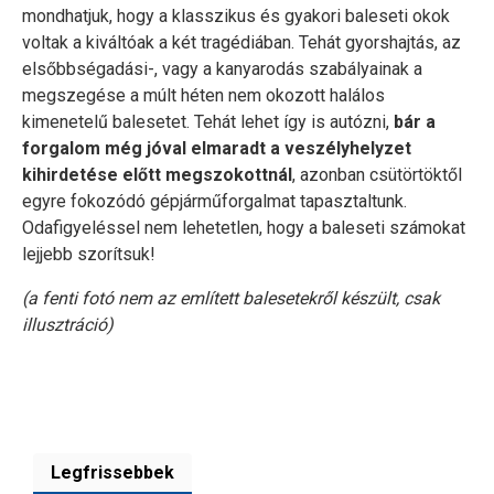
mondhatjuk, hogy a klasszikus és gyakori baleseti okok
voltak a kiváltóak a két tragédiában. Tehát gyorshajtás, az
elsőbbségadási-, vagy a kanyarodás szabályainak a
megszegése a múlt héten nem okozott halálos
kimenetelű balesetet. Tehát lehet így is autózni,
bár a
forgalom még jóval elmaradt a veszélyhelyzet
kihirdetése előtt megszokottnál
, azonban csütörtöktől
egyre fokozódó gépjárműforgalmat tapasztaltunk.
Odafigyeléssel nem lehetetlen, hogy a baleseti számokat
lejjebb szorítsuk!
(a fenti fotó nem az említett balesetekről készült, csak
illusztráció)
Legfrissebbek