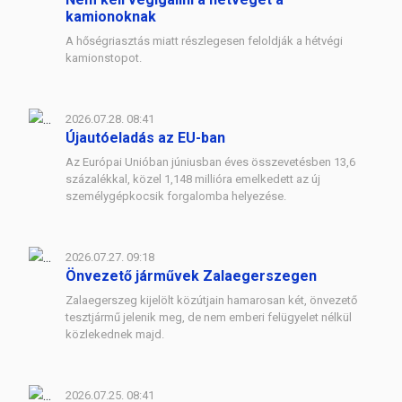
kamionoknak
A hőségriasztás miatt részlegesen feloldják a hétvégi
kamionstopot.
2026.07.28. 08:41
Újautóeladás az EU-ban
Az Európai Unióban júniusban éves összevetésben 13,6
százalékkal, közel 1,148 millióra emelkedett az új
személygépkocsik forgalomba helyezése.
2026.07.27. 09:18
Önvezető járművek Zalaegerszegen
Zalaegerszeg kijelölt közútjain hamarosan két, önvezető
tesztjármű jelenik meg, de nem emberi felügyelet nélkül
közlekednek majd.
2026.07.25. 08:41