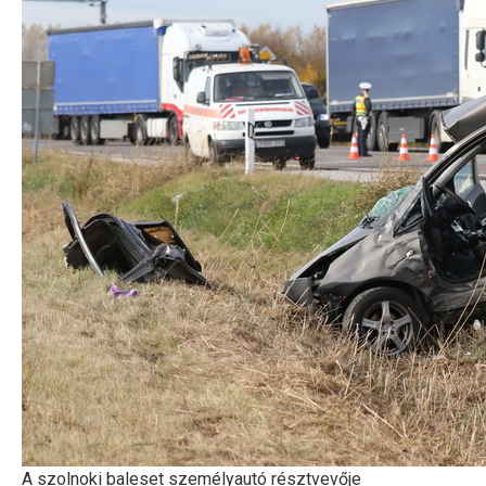
A szolnoki baleset személyautó résztvevője