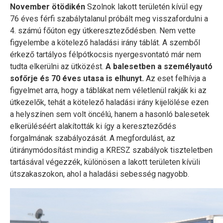
November ötödikén
Szolnok lakott területén kívül egy
76 éves férfi szabálytalanul próbált meg visszafordulni a
4. számú főúton egy útkereszteződésben. Nem vette
figyelembe a kötelező haladási irány táblát. A szemből
érkező tartályos félpótkocsis nyergesvontató már nem
tudta elkerülni az ütközést.
A balesetben a személyautó
sofőrje és 70 éves utasa is elhunyt.
Az eset felhívja a
figyelmet arra, hogy a táblákat nem véletlenül rakják ki az
útkezelők, tehát a kötelező haladási irány kijelölése ezen
a helyszínen sem volt öncélú, hanem a hasonló balesetek
elkerüléséért alakították ki így a kereszteződés
forgalmának szabályozását. A megfordulást, az
útiránymódosítást mindig a KRESZ szabályok tiszteletben
tartásával végezzék, különösen a lakott területen kívüli
útszakaszokon, ahol a haladási sebesség nagyobb.