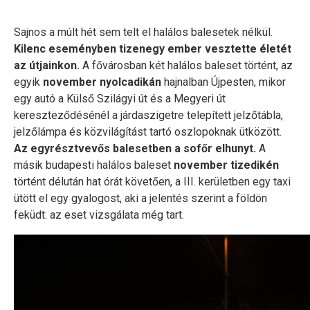
Sajnos a múlt hét sem telt el halálos balesetek nélkül.
Kilenc eseményben tizenegy ember vesztette életét
az útjainkon.
A fővárosban két halálos baleset történt, az
egyik
november nyolcadikán
hajnalban Újpesten, mikor
egy autó a Külső Szilágyi út és a Megyeri út
kereszteződésénél a járdaszigetre telepített jelzőtábla,
jelzőlámpa és közvilágítást tartó oszlopoknak ütközött.
Az egyrésztvevős balesetben a sofőr elhunyt.
A
másik budapesti halálos baleset
november tizedikén
történt délután hat órát követően, a III. kerületben egy taxi
ütött el egy gyalogost, aki a jelentés szerint a földön
feküdt: az eset vizsgálata még tart.