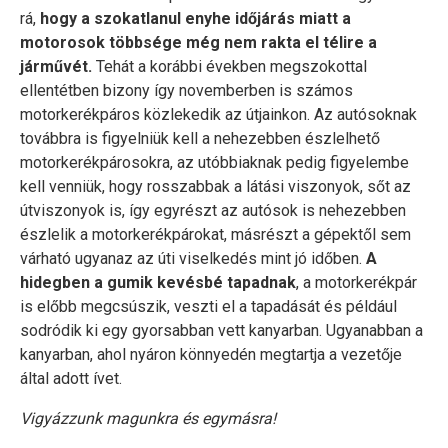
rá,
hogy a szokatlanul enyhe időjárás miatt a
motorosok többsége még nem rakta el télire a
járművét.
Tehát a korábbi években megszokottal
ellentétben bizony így novemberben is számos
motorkerékpáros közlekedik az útjainkon. Az autósoknak
továbbra is figyelniük kell a nehezebben észlelhető
motorkerékpárosokra, az utóbbiaknak pedig figyelembe
kell venniük, hogy rosszabbak a látási viszonyok, sőt az
útviszonyok is, így egyrészt az autósok is nehezebben
észlelik a motorkerékpárokat, másrészt a gépektől sem
várható ugyanaz az úti viselkedés mint jó időben.
A
hidegben a gumik kevésbé tapadnak
, a motorkerékpár
is előbb megcsúszik, veszti el a tapadását és például
sodródik ki egy gyorsabban vett kanyarban. Ugyanabban a
kanyarban, ahol nyáron könnyedén megtartja a vezetője
által adott ívet.
Vigyázzunk magunkra és egymásra!