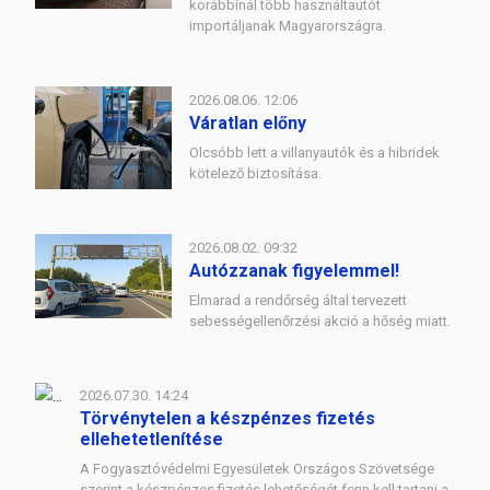
korábbinál több használtautót
importáljanak Magyarországra.
2026.08.06. 12:06
Váratlan előny
Olcsóbb lett a villanyautók és a hibridek
kötelező biztosítása.
2026.08.02. 09:32
Autózzanak figyelemmel!
Elmarad a rendőrség által tervezett
sebességellenőrzési akció a hőség miatt.
2026.07.30. 14:24
Törvénytelen a készpénzes fizetés
ellehetetlenítése
A Fogyasztóvédelmi Egyesületek Országos Szövetsége
szerint a készpénzes fizetés lehetőségét fenn kell tartani a