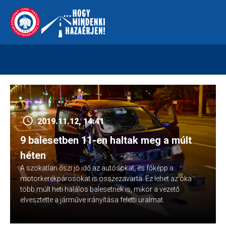
Skip
112
kreszvaltozas.hu
to
content
2019.11.12, 14:41
9 balesetben 11-en haltak meg a múlt
héten
A szokatlan őszi jó idő az autósokat, és főképp a
motorkerékpárosokat is összezavarta. Ez lehet az oka
több múlt heti halálos balesetnek is, mikor a vezető
elvesztette a járműve irányítása feletti uralmat.