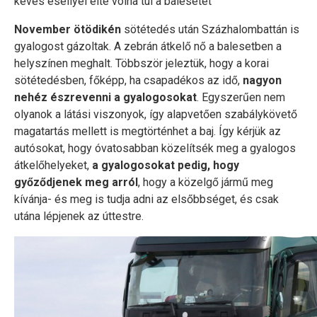
kevés eséllyel élte volna túl a balesetet
November ötödikén
sötétedés után Százhalombattán is
gyalogost gázoltak. A zebrán átkelő nő a balesetben a
helyszínen meghalt. Többször jeleztük, hogy a korai
sötétedésben, főképp, ha csapadékos az idő,
nagyon
nehéz észrevenni a gyalogosokat
. Egyszerűen nem
olyanok a látási viszonyok, így alapvetően szabálykövető
magatartás mellett is megtörténhet a baj. Így kérjük az
autósokat, hogy óvatosabban közelítsék meg a gyalogos
átkelőhelyeket,
a gyalogosokat pedig, hogy
győződjenek meg arról
, hogy a közelgő jármű meg
kívánja- és meg is tudja adni az elsőbbséget, és csak
utána lépjenek az úttestre.