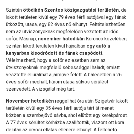
Szintén
ötödikén Szentes közigazgatási területén,
de
lakott területen kívül egy 79 éves férfi autójával egy fának
ütközött, utasa, egy 82 éves nő elhunyt. Feltételezhetően
nem az útviszonyoknak megfelelően vezetett az idős
sofőr. Másnap,
november hatodikán
Koroncó közelében,
szintén lakott területen kívül hajnalban
egy autó a
kanyarban kisodródott és fának csapódott
.
Vélelmezhető, hogy a sofőr ez esetben sem az
útviszonyoknak megfelelő sebességgel haladt, emiatt
vesztette el uralmát a járműve felett. A balesetben a 26
éves sofőr meghalt, három utasa súlyos sérülést
szenvedett. A vizsgálat még tart.
November hetedikén
reggel hat óra után Szigetvár lakott
területén kívül egy 35 éves férfi autója tért át menet
közben a szembejövő sávba, ahol elütött egy kerékpárost.
A 77 éves sérültet kórházba szállították, viszont ott kora
délután az orvosi ellátás ellenére elhunyt. A feltehető