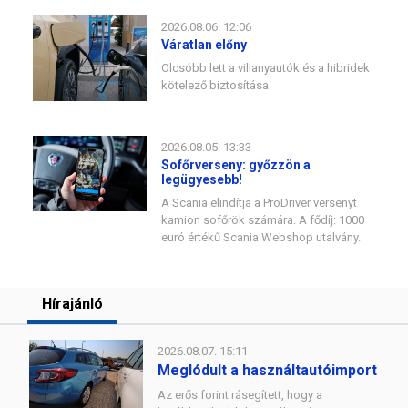
2026.08.06. 12:06
Váratlan előny
Olcsóbb lett a villanyautók és a hibridek
kötelező biztosítása.
2026.08.05. 13:33
Sofőrverseny: győzzön a
legügyesebb!
A Scania elindítja a ProDriver versenyt
kamion sofőrök számára. A fődíj: 1000
euró értékű Scania Webshop utalvány.
Hírajánló
2026.08.07. 15:11
Meglódult a használtautóimport
Az erős forint rásegített, hogy a