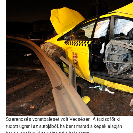
Szerencsés vonatbaleset volt Vecsésen. A taxisofőr ki
tudott ugrani az autójából, ha bent marad a képek alapján