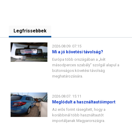
Legfrissebbek
2026.08.09. 07:15
Mi a jó követési távolság?
Európa több országában a „két
másodperces szabály” szolgál alapul a
biztonságos követési távolság
meghatározására.
2026.08.07. 15:11
Meglódult a használtautóimport
Az erős forint rásegített, hogy a
korábbinál több használtautót
importáljanak Magyarországra.