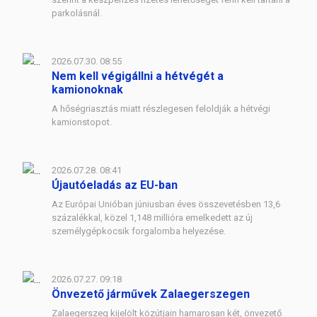
parkolásnál.
2026.07.30. 08:55
Nem kell végigállni a hétvégét a
kamionoknak
A hőségriasztás miatt részlegesen feloldják a hétvégi
kamionstopot.
2026.07.28. 08:41
Újautóeladás az EU-ban
Az Európai Unióban júniusban éves összevetésben 13,6
százalékkal, közel 1,148 millióra emelkedett az új
személygépkocsik forgalomba helyezése.
2026.07.27. 09:18
Önvezető járművek Zalaegerszegen
Zalaegerszeg kijelölt közútjain hamarosan két, önvezető