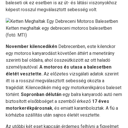
baleseti ok ez esetben is az út- és látási viszonyokhoz
képest rosszul megválasztott sebesség volt.
Ketten meghaltak egy debreceni motoros balesetben
(fotó: MTI)
November kilencedikén
Debrecenben, este kilenckor
egy motoros kanyarodást követően áttért a menetirány
szerinti bal oldalra, ahol összeütközött az ott haladó
személyautóval.
A motoros és utasa a balesetben
életét vesztette.
Az előzetes vizsgálati adatok szerint
itt is a rosszul megválasztott sebesség okozta a
tragédiát. Kilencedikén még egy motorkerékpáros baleset
történt.
Sopronban délután
egy balra kanyarodó autó nem
biztosított elsőbbséget a szemből érkező
17 éves
motorkerékpárosnak
, és emiatt karamboloztak. A fiú a
kórházba szállítás után sajnos életét vesztette.
Az utóbbi két eset kapcsán érdemes felhívni a figyelmet