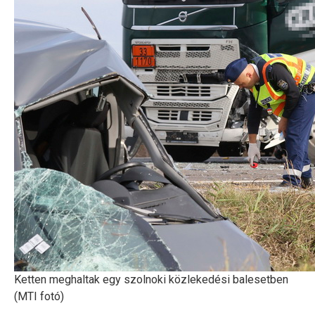
Ketten meghaltak egy szolnoki közlekedési balesetben
(MTI fotó)