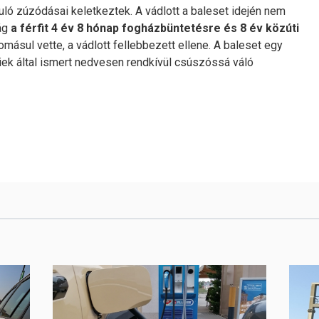
uló zúzódásai keletkeztek. A vádlott a baleset idején nem
ság
a férfit 4 év 8 hónap fogházbüntetésre és 8 év közúti
másul vette, a vádlott fellebbezett ellene. A baleset egy
yiek által ismert nedvesen rendkívül csúszóssá váló