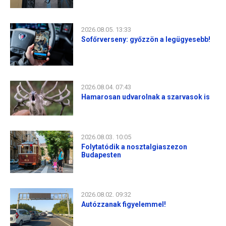
2026.08.05. 13:33
Sofőrverseny: győzzön a legügyesebb!
2026.08.04. 07:43
Hamarosan udvarolnak a szarvasok is
2026.08.03. 10:05
Folytatódik a nosztalgiaszezon
Budapesten
2026.08.02. 09:32
Autózzanak figyelemmel!