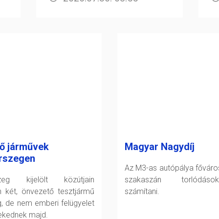
ő járművek
Magyar Nagydíj
rszegen
Az M3-as autópálya főváro
szeg kijelölt közútjain
szakaszán torlódáso
 két, önvezető tesztjármű
számítani.
g, de nem emberi felügyelet
lekednek majd.