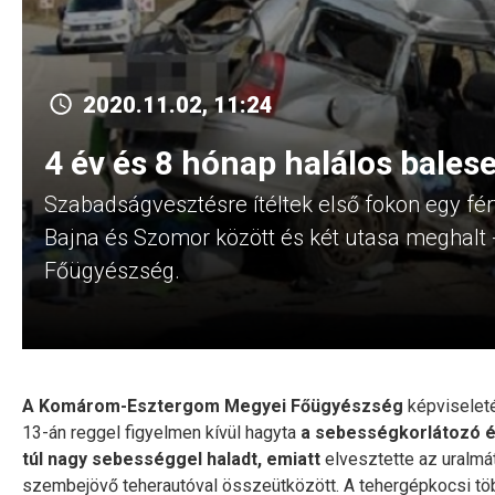
2020.11.02, 11:24
4 év és 8 hónap halálos bales
Szabadságvesztésre ítéltek első fokon egy férf
Bajna és Szomor között és két utasa meghalt
Főügyészség.
A Komárom-Esztergom Megyei Főügyészség
képvisele
13-án reggel figyelmen kívül hagyta
a sebességkorlátozó és
túl nagy sebességgel haladt, emiatt
elvesztette az uralmá
szembejövő teherautóval összeütközött. A tehergépkocsi több