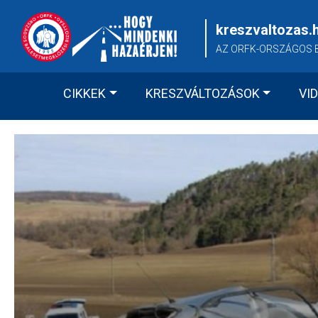
Skip
to
kreszvaltozas.
content
AZ ORFK-ORSZÁGOS 
CIKKEK
KRESZVÁLTOZÁSOK
VI