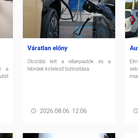
Váratlan előny
Au
Olcsóbb lett a villanyautók és a
Elm
gy a
hibridek kötelező biztosítása.
seb
tót
miat
2026.08.06. 12:06