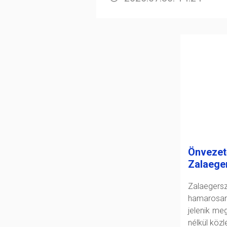
Önvezet
Zalaege
Zalaeger
hamarosan
jelenik me
nélkül köz