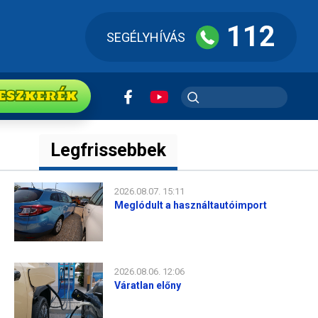
112
SEGÉLYHÍVÁS
ESZkerék
Legfrissebbek
2026.08.07. 15:11
Meglódult a használtautóimport
2026.08.06. 12:06
Váratlan előny