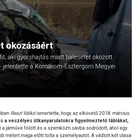
et okozásáért
it, aki gyorshajtás miatt balesetet okozott
 - jelentette a Komárom-Esztergom Megyei
tében
Reszl Ildikó
ismertette, hogy az elkövető 2018. március
 a veszélyes útkanyarulatokra figyelmeztető táblákat,
t a járműve fölött és a szemközti sávba sodródott, ahol egy
 métert maga előtt tolta a személyautót. A vádlott két utasa