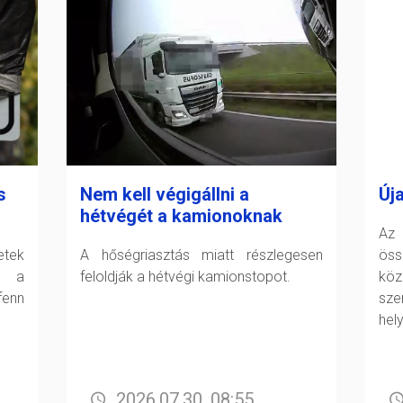
s
Nem kell végigállni a
Új
hétvégét a kamionoknak
Az 
tek
A hőségriasztás miatt részlegesen
öss
t a
feloldják a hétvégi kamionstopot.
köz
fenn
sz
hel
2026.07.30. 08:55