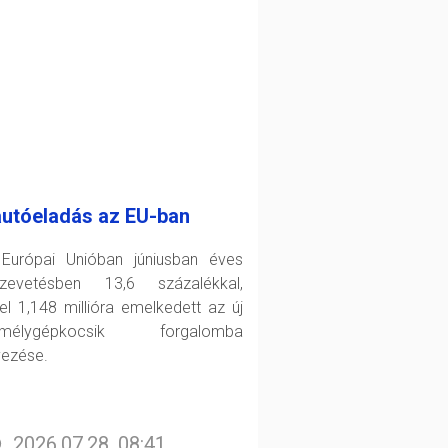
autóeladás az EU-ban
Európai Unióban júniusban éves
zevetésben 13,6 százalékkal,
el 1,148 millióra emelkedett az új
emélygépkocsik forgalomba
yezése.
2026.07.28. 08:41