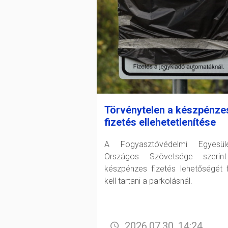
Törvénytelen a készpénze
fizetés ellehetetlenítése
A Fogyasztóvédelmi Egyesüle
Országos Szövetsége szerin
készpénzes fizetés lehetőségét 
kell tartani a parkolásnál.
2026.07.30. 14:24