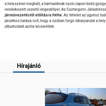
a helyszínen meghalt, a harmadiknak nyolc napon belül gyógy
rendelkezett vezetői engedéllyel. Az Esztergomi Járásbíró
járművezetéstől eltiltásra ítélte.
Az ítéletet az ügyész tudo
járulékos hatása volt, hogy a szóban forgó útkanyarulat a hel
útburkolatát azóta lecserélték.
Hírajánló