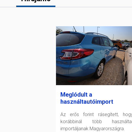
Meglódult a
használtautóimport
Az erős forint rásegített, ho
korábbinál több használtau
importáljanak Magyarországra.