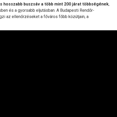
is hosszabb buszsáv a több mint 200 járat többségének
,
sben és a gyorsabb eljutásban. A Budapesti Rendőr-
i az ellenőrzéseket a főváros főbb közútjain, a