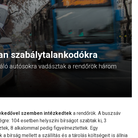
an szabálytalankodókra
áló autósokra vadásztak a rendőrök három
lekedővel szemben intézkedtek
a rendőrök. A buszsáv
égre: 104 esetben helyszíni bírságot szabtak ki, 3
ek, 8 alkalommal pedig figyelmeztettek. Egy
 a bírság mellett a szállítás és a tárolás költségeit is állnia