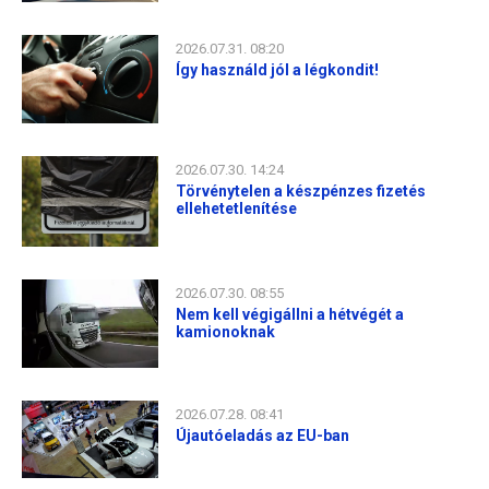
2026.07.31. 08:20
Így használd jól a légkondit!
2026.07.30. 14:24
Törvénytelen a készpénzes fizetés
ellehetetlenítése
2026.07.30. 08:55
Nem kell végigállni a hétvégét a
kamionoknak
2026.07.28. 08:41
Újautóeladás az EU-ban