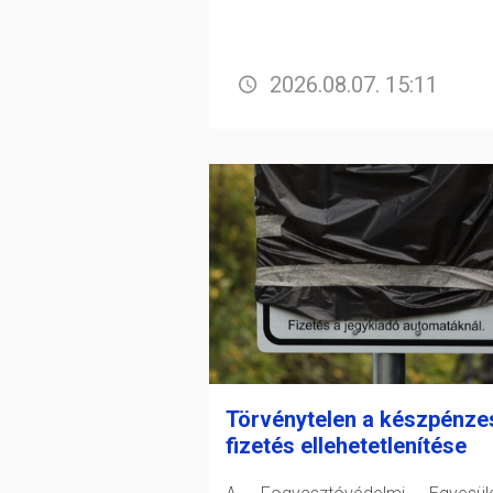
2026.08.07. 15:11
Törvénytelen a készpénze
fizetés ellehetetlenítése