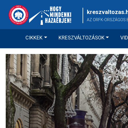
Skip
to
kreszvaltozas.
content
AZ ORFK-ORSZÁGOS 
CIKKEK
KRESZVÁLTOZÁSOK
VI