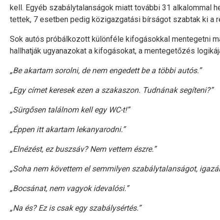
kell. Egyéb szabálytalanságok miatt további 31 alkalommal hel
tettek, 7 esetben pedig közigazgatási bírságot szabtak ki a 
Sok autós próbálkozott különféle kifogásokkal mentegetni ma
hallhatják ugyanazokat a kifogásokat, a mentegetőzés logiká
„Be akartam sorolni, de nem engedett be a többi autós.”
„Egy címet keresek ezen a szakaszon. Tudnának segíteni?”
„Sürgősen találnom kell egy WC-t!”
„Éppen itt akartam lekanyarodni.”
„Elnézést, ez buszsáv? Nem vettem észre.”
„Soha nem követtem el semmilyen szabálytalanságot, igazán
„Bocsánat, nem vagyok idevalósi.”
„Na és? Ez is csak egy szabálysértés.”