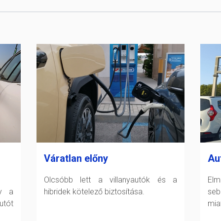
Váratlan előny
Au
Olcsóbb lett a villanyautók és a
Elm
gy a
hibridek kötelező biztosítása.
seb
tót
miat