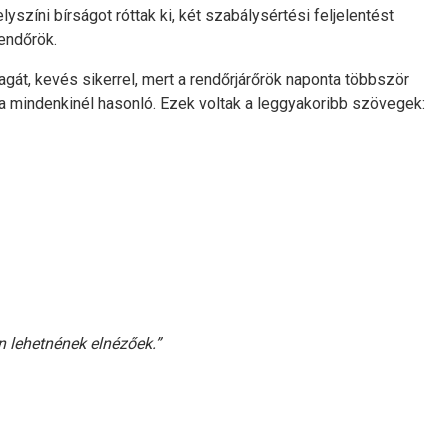
yszíni bírságot róttak ki, két szabálysértési feljelentést
rendőrök.
gát, kevés sikerrel, mert a rendőrjárőrök naponta többször
ja mindenkinél hasonló. Ezek voltak a leggyakoribb szövegek:
 lehetnének elnézőek.”