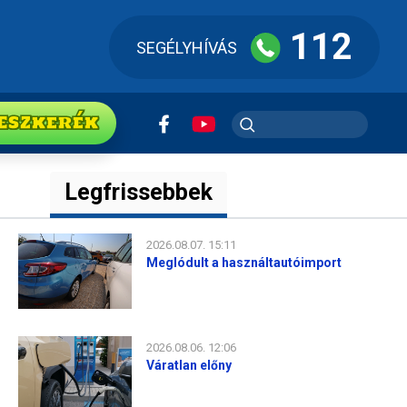
112
SEGÉLYHÍVÁS
ESZkerék
Legfrissebbek
2026.08.07. 15:11
Meglódult a használtautóimport
2026.08.06. 12:06
Váratlan előny