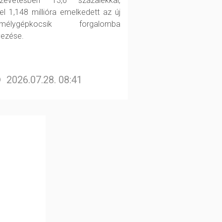
zevetésben 13,6 százalékkal,
el 1,148 millióra emelkedett az új
emélygépkocsik forgalomba
yezése.
2026.07.28. 08:41