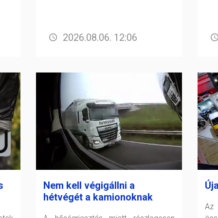
2026.08.06. 12:06
s
Nem kell végigállni a
Új
hétvégét a kamionoknak
Az 