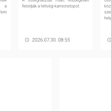
tek
A hőségriasztás miatt részlegesen
öss
t a
feloldják a hétvégi kamionstopot.
köz
fenn
sz
hel
2026.07.30. 08:55