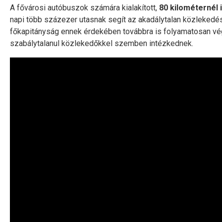
A fővárosi autóbuszok számára kialakított,
80 kilométernél 
napi több százezer utasnak segít az akadálytalan közlekedé
főkapitányság ennek érdekében továbbra is folyamatosan végz
szabálytalanul közlekedőkkel szemben intézkednek.​