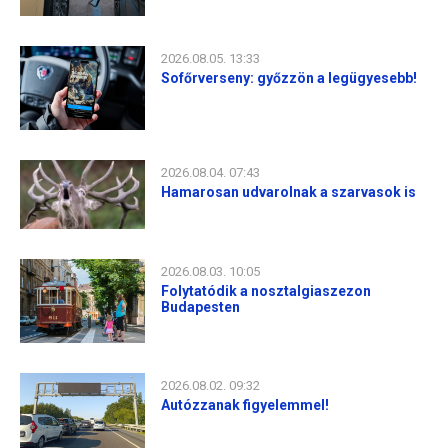
2026.08.05. 13:33
Sofőrverseny: győzzön a legügyesebb!
2026.08.04. 07:43
Hamarosan udvarolnak a szarvasok is
2026.08.03. 10:05
Folytatódik a nosztalgiaszezon
Budapesten
2026.08.02. 09:32
Autózzanak figyelemmel!