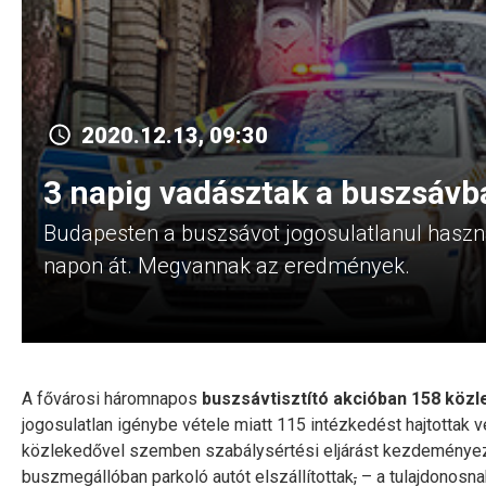
2020.12.13, 09:30
3 napig vadásztak a buszsávb
Budapesten a buszsávot jogosulatlanul haszn
napon át. Megvannak az eredmények.
A fővárosi háromnapos
buszsávtisztító akcióban 158 köz
jogosulatlan igénybe vétele miatt 115 intézkedést hajtottak v
közlekedővel szemben szabálysértési eljárást kezdeményezt
buszmegállóban parkoló autót elszállítottak
,
– a tulajdonosnak