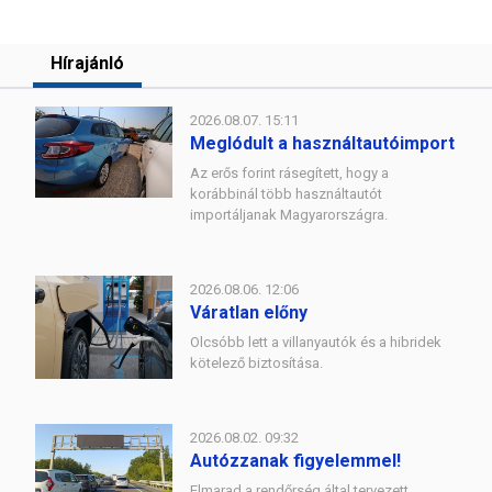
Hírajánló
2026.08.07. 15:11
Meglódult a használtautóimport
Az erős forint rásegített, hogy a
korábbinál több használtautót
importáljanak Magyarországra.
2026.08.06. 12:06
Váratlan előny
Olcsóbb lett a villanyautók és a hibridek
kötelező biztosítása.
2026.08.02. 09:32
Autózzanak figyelemmel!
Elmarad a rendőrség által tervezett