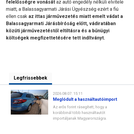
felelősségre vonását
az autó engedély nélküli elvitele
miatt, a Balassagyarmati Járási Ügyészség ezért a fiú
ellen csak
az ittas járművezetés miatt emelt vádat a
Balassagyarmati Járásbíróság előtt, vádiratában
közúti járművezetéstől eltiltásra és a bűnügyi
költségek megfizettetésére tett indítványt.
Legfrissebbek
2026.08.07. 15:11
Meglódult a használtautóimport
Az erős forint rásegített, hogy a
korábbinál több használtautót
importáljanak Magyarországra.