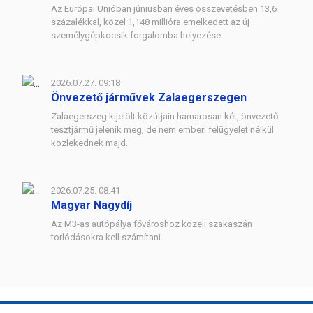
Az Európai Unióban júniusban éves összevetésben 13,6
százalékkal, közel 1,148 millióra emelkedett az új
személygépkocsik forgalomba helyezése.
2026.07.27. 09:18
Önvezető járművek Zalaegerszegen
Zalaegerszeg kijelölt közútjain hamarosan két, önvezető
tesztjármű jelenik meg, de nem emberi felügyelet nélkül
közlekednek majd.
2026.07.25. 08:41
Magyar Nagydíj
Az M3-as autópálya fővároshoz közeli szakaszán
torlódásokra kell számítani.