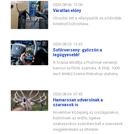
2026.08.06. 12:06
Váratlan előny
Olcsóbb lett a villanyautók és a hibridek
kötelező biztosítása.
2026.08.05. 13:33
Sofőrverseny: győzzön a
legügyesebb!
A Scania elindítja a ProDriver versenyt
kamion sofőrök számára. A fődíj: 1000
euró értékű Scania Webshop utalvány.
2026.08.04. 07:43
Hamarosan udvarolnak a
szarvasok is
November közepéig az országutakon,
különösen az erdős, ligetes
szakaszokon számítani kell a szarvasok
megjelenésére az úttesten.