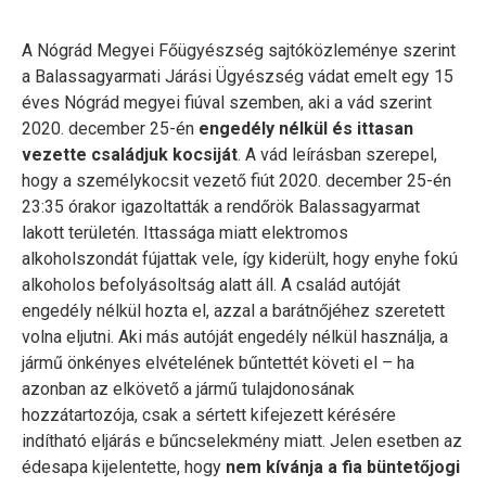
A Nógrád Megyei Főügyészség sajtóközleménye szerint
a Balassagyarmati Járási Ügyészség vádat emelt egy 15
éves Nógrád megyei fiúval szemben, aki a vád szerint
2020. december 25-én
engedély nélkül és ittasan
vezette családjuk kocsiját
. A vád leírásban szerepel,
hogy a személykocsit vezető fiút 2020. december 25-én
23:35 órakor igazoltatták a rendőrök Balassagyarmat
lakott területén. Ittassága miatt elektromos
alkoholszondát fújattak vele, így kiderült, hogy enyhe fokú
alkoholos befolyásoltság alatt áll. A család autóját
engedély nélkül hozta el, azzal a barátnőjéhez szeretett
volna eljutni. Aki más autóját engedély nélkül használja, a
jármű önkényes elvételének bűntettét követi el – ha
azonban az elkövető a jármű tulajdonosának
hozzátartozója, csak a sértett kifejezett kérésére
indítható eljárás e bűncselekmény miatt. Jelen esetben az
édesapa kijelentette, hogy
nem kívánja a fia büntetőjogi