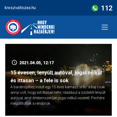
Skip
112
kreszvaltozas.hu
to
content
2021.04.05, 12:17
15 évesen, lenyúlt autóval, jogsi nélkül
és ittasan – a fele is sok
A barátnőjéhez indult egy 15 éves kamasz srác: a baj csak
annyi volt, hogy ezt ittasan tette, ráadásul a szüleitől lenyúlt
autóval, amit értelemszerűen jogsi nélkül vezetett. Pechére
megállították a rendőrök.