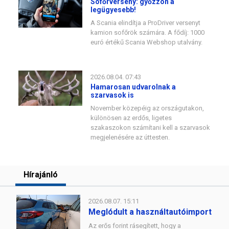
Sofőrverseny: győzzön a
legügyesebb!
A Scania elindítja a ProDriver versenyt
kamion sofőrök számára. A fődíj: 1000
euró értékű Scania Webshop utalvány.
2026.08.04. 07:43
Hamarosan udvarolnak a
szarvasok is
November közepéig az országutakon,
különösen az erdős, ligetes
szakaszokon számítani kell a szarvasok
megjelenésére az úttesten.
Hírajánló
2026.08.07. 15:11
Meglódult a használtautóimport
Az erős forint rásegített, hogy a