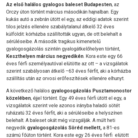
Az első halálos gyalogos baleset Budapesten
, az
Orczy úton történt március másodikán hajnalban. Egy
kukás autó a zebrán ütött el egy, az eddigi adatok szerint
tilos jelzés ellenére szabálytalanul átkelő 32 éves
külföldit: kórházba szállították ugyan, de ott belehalt a
sérüléseibe. A második tragikus kimenetelű
gyalogosgázolás szintén gyalogátkelőhelyen történt,
Keszthelyen március negyedikén
. Kora este egy 66
éves férfi személyautóval elütötte az ott – a vizsgálatok
szerint szabályosan átkelő –63 éves férfit, aki a kórházba
szállítás után az orvosi erőfeszítések ellenére elhunyt.
A következő halálos
gyalogosgázolás Pusztamonostor
közelében
, éjjel történt. Egy 49 éves férfi ütött el egy, a
vizsgálatok szerint vele azonos irányba haladó sötét
ruházatú 32 éves férfit, aki a sérüléseibe a helyszínen
belehalt. A baleset okát még vizsgálják. A múlt heti
negyedik
gyalogosgázolás Söréd mellett,
a 81-es
számú főúton történt. Kora este egy 26 éves férfi elütött