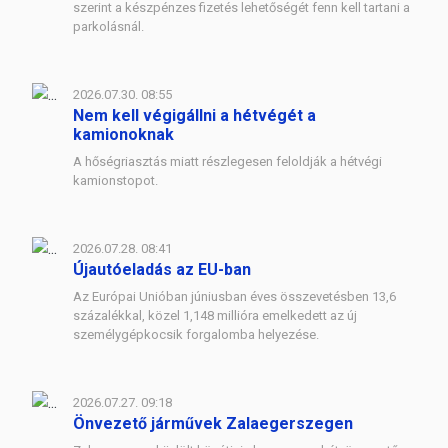
szerint a készpénzes fizetés lehetőségét fenn kell tartani a
parkolásnál.
2026.07.30. 08:55
Nem kell végigállni a hétvégét a
kamionoknak
A hőségriasztás miatt részlegesen feloldják a hétvégi
kamionstopot.
2026.07.28. 08:41
Újautóeladás az EU-ban
Az Európai Unióban júniusban éves összevetésben 13,6
százalékkal, közel 1,148 millióra emelkedett az új
személygépkocsik forgalomba helyezése.
2026.07.27. 09:18
Önvezető járművek Zalaegerszegen