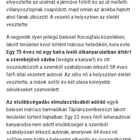
elvesztette az uralmát a járműve fölött és az út melletti
villanyoszlopnak csapódott, majd onnan az árokba hajtott
ahol fának ütközött. A vezető a helyszínen az életét
vesztette.
A negyedik ilyen jellegű baleset Kócsújfalu közelében,
lakott területen kívül történt március hetedikén, kora este.
Egy 75 éves nő egy balra ívelő útkanyarulatban áttért
a szembejövő sávba
(levágta a kanyart) és ott
összeütközött a szemből szabályosan érkező 58 éves
férfi által vezetett autóval. Az idős nő a helyszínen életét
vesztette, a másik sofőr és két utasa könnyebb
sérüléseket szenvedett.
Az elsőbbségadás elmulasztásából adódó
egyik
baleset március harmadikán Táplánszentkereszt lakott
területén történt hajnalban. Egy 22 éves férfi teherautóval
kanyarodva nem adott elsőbbséget a szemből
szabályosan érkező autónak, amelynek 44 éves nő
sofőrje nem tudta a balesetet elkerülni és összeütköztek.