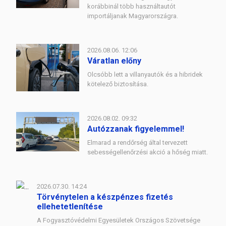
korábbinál több használtautót
importáljanak Magyarországra.
2026.08.06. 12:06
Váratlan előny
Olcsóbb lett a villanyautók és a hibridek
kötelező biztosítása.
2026.08.02. 09:32
Autózzanak figyelemmel!
Elmarad a rendőrség által tervezett
sebességellenőrzési akció a hőség miatt.
2026.07.30. 14:24
Törvénytelen a készpénzes fizetés
ellehetetlenítése
A Fogyasztóvédelmi Egyesületek Országos Szövetsége