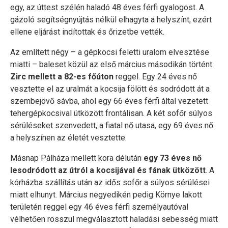
egy, az úttest szélén haladó 48 éves férfi gyalogost. A
gázoló segítségnyújtás nélkül elhagyta a helyszínt, ezért
ellene eljárást indítottak és őrizetbe vették.
Az említett négy – a gépkocsi feletti uralom elvesztése
miatti – baleset közül az első március másodikán történt
Zirc mellett a 82-es főúton
reggel. Egy 24 éves nő
vesztette el az uralmát a kocsija fölött és sodródott át a
szembejövő sávba, ahol egy 66 éves férfi által vezetett
tehergépkocsival ütközött frontálisan. A két sofőr súlyos
sérüléseket szenvedett, a fiatal nő utasa, egy 69 éves nő
a helyszínen az életét vesztette.
Másnap Pálháza mellett kora délután
egy 73 éves nő
lesodródott az útról a kocsijával és fának ütközött
. A
kórházba szállítás után az idős sofőr a súlyos sérülései
miatt elhunyt. Március negyedikén pedig Környe lakott
területén reggel egy 46 éves férfi személyautóval
vélhetően rosszul megválasztott haladási sebesség miatt