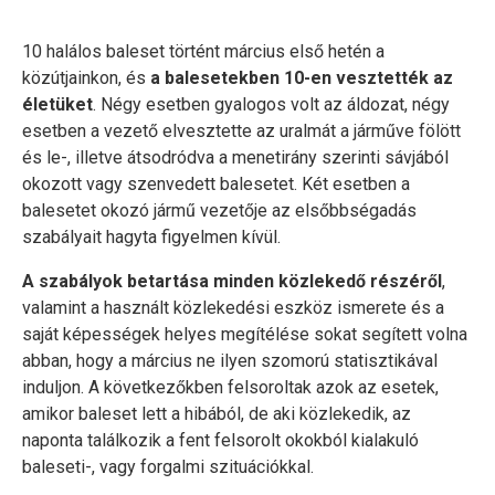
10 halálos baleset történt március első hetén a
közútjainkon, és
a balesetekben 10-en vesztették az
életüket
. Négy esetben gyalogos volt az áldozat, négy
esetben a vezető elvesztette az uralmát a járműve fölött
és le-, illetve átsodródva a menetirány szerinti sávjából
okozott vagy szenvedett balesetet. Két esetben a
balesetet okozó jármű vezetője az elsőbbségadás
szabályait hagyta figyelmen kívül.
A szabályok betartása minden közlekedő részéről
,
valamint a használt közlekedési eszköz ismerete és a
saját képességek helyes megítélése sokat segített volna
abban, hogy a március ne ilyen szomorú statisztikával
induljon. A következőkben felsoroltak azok az esetek,
amikor baleset lett a hibából, de aki közlekedik, az
naponta találkozik a fent felsorolt okokból kialakuló
baleseti-, vagy forgalmi szituációkkal.