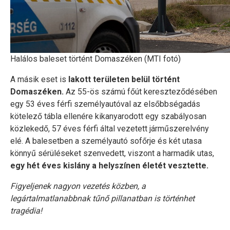
Halálos baleset történt Domaszéken (MTI fotó)
A másik eset is
lakott területen belül történt
Domaszéken.
Az 55-ös számú főút kereszteződésében
egy 53 éves férfi személyautóval az elsőbbségadás
kötelező tábla ellenére kikanyarodott egy szabályosan
közlekedő, 57 éves férfi által vezetett járműszerelvény
elé. A balesetben a személyautó sofőrje és két utasa
könnyű sérüléseket szenvedett, viszont a harmadik utas,
egy hét éves kislány a helyszínen életét vesztette.
Figyeljenek nagyon vezetés közben, a
legártalmatlanabbnak tűnő pillanatban is történhet
tragédia!