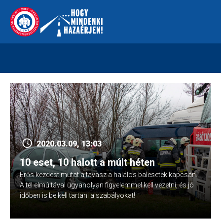
Skip
112
kreszvaltozas.hu
to
content
2020.03.09, 13:03
10 eset, 10 halott a múlt héten
Erős kezdést mutat a tavasz a halálos balesetek kapcsán.
A tél elmúltával ugyanolyan figyelemmel kell vezetni, és jó
időben is be kell tartani a szabályokat!