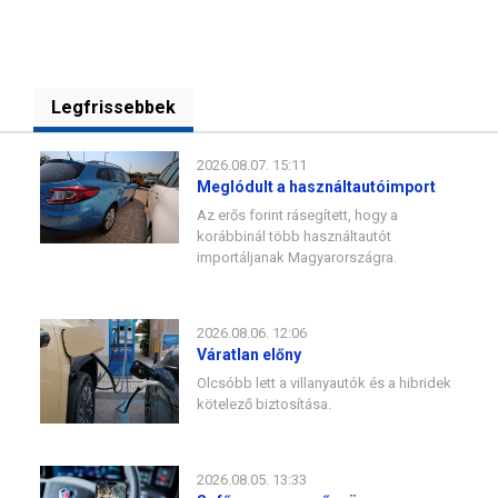
Legfrissebbek
2026.08.07. 15:11
Meglódult a használtautóimport
Az erős forint rásegített, hogy a
korábbinál több használtautót
importáljanak Magyarországra.
2026.08.06. 12:06
Váratlan előny
Olcsóbb lett a villanyautók és a hibridek
kötelező biztosítása.
2026.08.05. 13:33