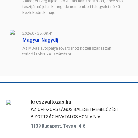
Zalaegerszeg kijelölt közútjain hamarosan két, önvezető
tesztjármű jelenik meg, de nem emberi felügyelet nélkül
közlekednek majd.
2026.07.25. 08:41
Magyar Nagydíj
Az M3-as autópálya fővároshoz közeli szakaszán
torlódásokra kell számítani.
kreszvaltozas.hu
AZ ORFK-ORSZÁGOS BALESETMEGELŐZÉSI
BIZOTTSÁG HIVATALOS HONLAPJA
1139 Budapest, Teve u. 4-6.