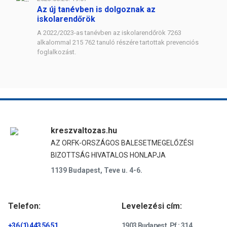
Az új tanévben is dolgoznak az
iskolarendőrök
A 2022/2023-as tanévben az iskolarendőrök 7263
alkalommal 215 762 tanuló részére tartottak prevenciós
foglalkozást.
kreszvaltozas.hu
AZ ORFK-ORSZÁGOS BALESETMEGELŐZÉSI
BIZOTTSÁG HIVATALOS HONLAPJA
1139 Budapest, Teve u. 4-6.
Telefon:
Levelezési cím:
+36 (1) 443 56 51
1903 Budapest, Pf.: 314.