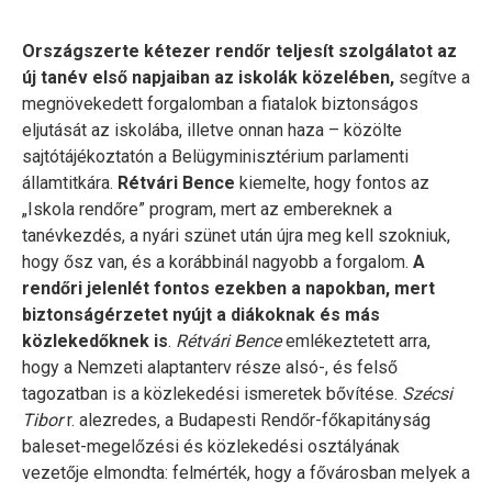
Országszerte kétezer rendőr teljesít szolgálatot az
új tanév első napjaiban az iskolák közelében,
segítve a
megnövekedett forgalomban a fiatalok biztonságos
eljutását az iskolába, illetve onnan haza – közölte
sajtótájékoztatón a Belügyminisztérium parlamenti
államtitkára.
Rétvári Bence
kiemelte, hogy fontos az
„Iskola rendőre” program, mert az embereknek a
tanévkezdés, a nyári szünet után újra meg kell szokniuk,
hogy ősz van, és a korábbinál nagyobb a forgalom.
A
rendőri jelenlét fontos ezekben a napokban, mert
biztonságérzetet nyújt a diákoknak és más
közlekedőknek is
.
Rétvári Bence
emlékeztetett arra,
hogy a Nemzeti alaptanterv része alsó-, és felső
tagozatban is a közlekedési ismeretek bővítése.
Szécsi
Tibor
r. alezredes, a Budapesti Rendőr-főkapitányság
baleset-megelőzési és közlekedési osztályának
vezetője elmondta: felmérték, hogy a fővárosban melyek a