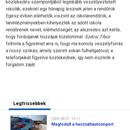
közlekedés szempontjából leginkább veszélyeztetett
iskolák, ezeknél egy hónapig lesznek jelen a rendőrök.
Egész évben elérhetők viszont az iskolarendőrök, a
tanintézményekben kihelyezték az adott iskola
rendőrének nevét, elérhetőségét; az alezredes azt kérte,
hogy forduljanak hozzájuk bizalommal.
Szécsi Tibor
felhívta a figyelmet arra is, hogy ma komoly veszélyforrás
a rossz szokás, amely szerint sokan fülhallgatóval, a
telefonjaikat figyelve közlekednek, így nem észlelik a
forgalom zaját.
Legfrissebbek
2026.08.07. 15:11
Meglódult a használtautóimport