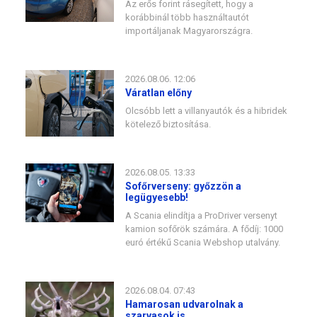
Az erős forint rásegített, hogy a
korábbinál több használtautót
importáljanak Magyarországra.
2026.08.06. 12:06
Váratlan előny
Olcsóbb lett a villanyautók és a hibridek
kötelező biztosítása.
2026.08.05. 13:33
Sofőrverseny: győzzön a
legügyesebb!
A Scania elindítja a ProDriver versenyt
kamion sofőrök számára. A fődíj: 1000
euró értékű Scania Webshop utalvány.
2026.08.04. 07:43
Hamarosan udvarolnak a
szarvasok is