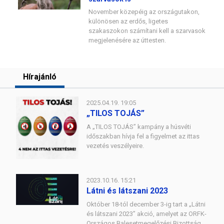
November közepéig az országutakon,
különösen az erdős, ligetes
szakaszokon számítani kell a szarvasok
megjelenésére az úttesten.
Hírajánló
2025.04.19. 19:05
„TILOS TOJÁS”
A „TILOS TOJÁS” kampány a húsvéti
időszakban hívja fel a figyelmet az ittas
vezetés veszélyeire.
2023.10.16. 15:21
Látni és látszani 2023
Október 18-tól december 3-ig tart a „Látni
és látszani 2023” akció, amelyet az ORFK-
Országos Balesetmegelőzési Bizottság