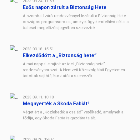
2023.09.24. 11:59
Esős napon zárult a Biztonság Hete
A szombati záró-rendezvénnyel lezárult a Biztonság Hete
országos programsorozat, amelyet figyelemfelhívó céllal a
baleset-megelőzés jegyében szerveztek.
2023.09.18. 15:51
Elkezdődött a „Biztonság hete”
A mai nappal elrajtolt az idei „Biztonság hete”
rendezvénysorozat. A Nemzeti Közszolgálati Egyetemen
tartottak sajtótájékoztatót a szervezők.
2023.09.11. 10:18
Megnyerték a Skoda Fabiát!
Véget ért a „Közlekedik a család” vetélkedő, amelynek a
fődíja, egy Skoda Fabia is gazdára talált.
2023.08.26. 19:07