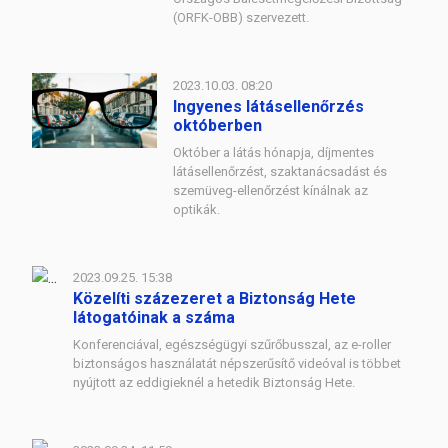
(ORFK-OBB) szervezett.
2023.10.03. 08:20
Ingyenes látásellenőrzés
októberben
Október a látás hónapja, díjmentes
látásellenőrzést, szaktanácsadást és
szemüveg-ellenőrzést kínálnak az
optikák.
2023.09.25. 15:38
Közelíti százezeret a Biztonság Hete
látogatóinak a száma
Konferenciával, egészségügyi szűrőbusszal, az e-roller
biztonságos használatát népszerűsítő videóval is többet
nyújtott az eddigieknél a hetedik Biztonság Hete.