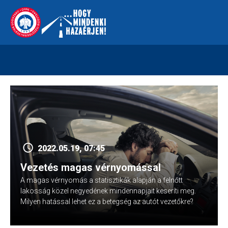
Skip
112
kreszvaltozas.hu
to
content
2022.05.19, 07:45
Vezetés magas vérnyomással
A magas vérnyomás a statisztikák alapján a felnőtt
lakosság közel negyedének mindennapjait keseríti meg.
Milyen hatással lehet ez a betegség az autót vezetőkre?