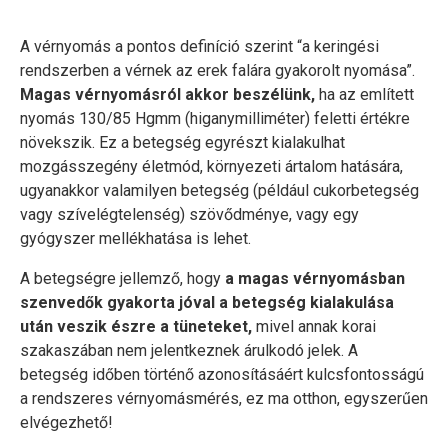
A vérnyomás a pontos definíció szerint “a keringési
rendszerben a vérnek az erek falára gyakorolt nyomása”.
Magas vérnyomásról akkor beszélünk,
ha az említett
nyomás 130/85 Hgmm (higanymilliméter) feletti értékre
növekszik. Ez a betegség egyrészt kialakulhat
mozgásszegény életmód, környezeti ártalom hatására,
ugyanakkor valamilyen betegség (például cukorbetegség
vagy szívelégtelenség) szövődménye, vagy egy
gyógyszer mellékhatása is lehet.
A betegségre jellemző, hogy
a magas vérnyomásban
szenvedők gyakorta jóval a betegség kialakulása
után veszik észre a tüneteket,
mivel annak korai
szakaszában nem jelentkeznek árulkodó jelek. A
betegség időben történő azonosításáért kulcsfontosságú
a rendszeres vérnyomásmérés, ez ma otthon, egyszerűen
elvégezhető!