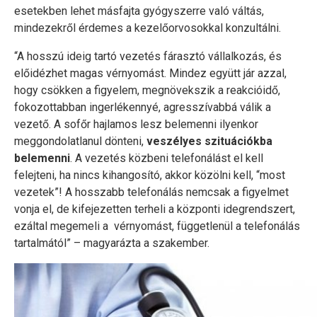
esetekben lehet másfajta gyógyszerre való váltás,
mindezekről érdemes a kezelőorvosokkal konzultálni.
“A hosszú ideig tartó vezetés fárasztó vállalkozás, és
előidézhet magas vérnyomást. Mindez együtt jár azzal,
hogy csökken a figyelem, megnövekszik a reakcióidő,
fokozottabban ingerlékennyé, agresszívabbá válik a
vezető. A sofőr hajlamos lesz belemenni ilyenkor
meggondolatlanul dönteni,
veszélyes szituációkba
belemenni
. A vezetés közbeni telefonálást el kell
felejteni, ha nincs kihangosító, akkor közölni kell, “most
vezetek”! A hosszabb telefonálás nemcsak a figyelmet
vonja el, de kifejezetten terheli a központi idegrendszert,
ezáltal megemeli a vérnyomást, függetlenül a telefonálás
tartalmától” – magyarázta a szakember.