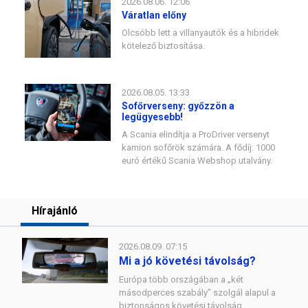
2026.08.06. 12:06
Váratlan előny
Olcsóbb lett a villanyautók és a hibridek
kötelező biztosítása.
2026.08.05. 13:33
Sofőrverseny: győzzön a
legügyesebb!
A Scania elindítja a ProDriver versenyt
kamion sofőrök számára. A fődíj: 1000
euró értékű Scania Webshop utalvány.
Hírajánló
2026.08.09. 07:15
Mi a jó követési távolság?
Európa több országában a „két
másodperces szabály” szolgál alapul a
biztonságos követési távolság