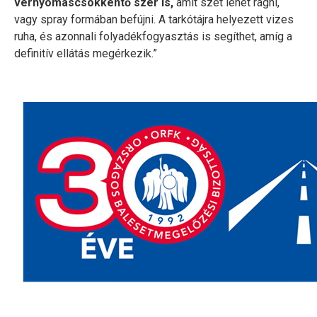
vérnyomáscsökkentő szer is,
amit szét lehet rágni,
vagy spray formában befújni. A tarkótájra helyezett vizes
ruha, és azonnali folyadékfogyasztás is segíthet, amíg a
definitív ellátás megérkezik.”