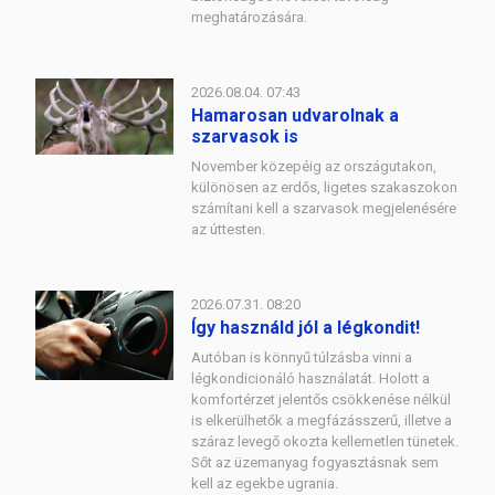
meghatározására.
2026.08.04. 07:43
Hamarosan udvarolnak a
szarvasok is
November közepéig az országutakon,
különösen az erdős, ligetes szakaszokon
számítani kell a szarvasok megjelenésére
az úttesten.
2026.07.31. 08:20
Így használd jól a légkondit!
Autóban is könnyű túlzásba vinni a
légkondicionáló használatát. Holott a
komfortérzet jelentős csökkenése nélkül
is elkerülhetők a megfázásszerű, illetve a
száraz levegő okozta kellemetlen tünetek.
Sőt az üzemanyag fogyasztásnak sem
kell az egekbe ugrania.