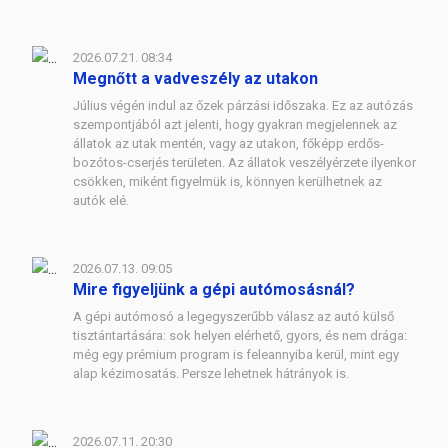
2026.07.21. 08:34
Megnőtt a vadveszély az utakon
Július végén indul az őzek párzási időszaka. Ez az autózás
szempontjából azt jelenti, hogy gyakran megjelennek az
állatok az utak mentén, vagy az utakon, főképp erdős-
bozótos-cserjés területen. Az állatok veszélyérzete ilyenkor
csökken, miként figyelmük is, könnyen kerülhetnek az
autók elé.
2026.07.13. 09:05
Mire figyeljünk a gépi autómosásnál?
A gépi autómosó a legegyszerűbb válasz az autó külső
tisztántartására: sok helyen elérhető, gyors, és nem drága:
még egy prémium program is feleannyiba kerül, mint egy
alap kézimosatás. Persze lehetnek hátrányok is.
2026.07.11. 20:30