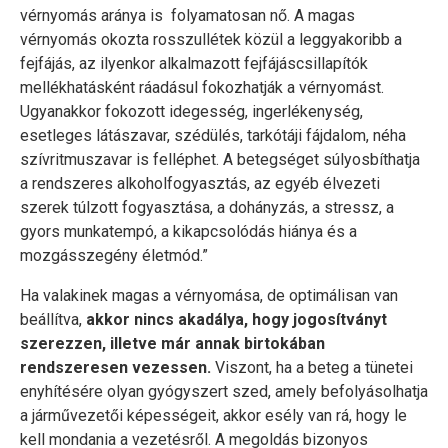
vérnyomás aránya is folyamatosan nő. A magas
vérnyomás okozta rosszullétek közül a leggyakoribb a
fejfájás, az ilyenkor alkalmazott fejfájáscsillapítók
mellékhatásként ráadásul fokozhatják a vérnyomást.
Ugyanakkor fokozott idegesség, ingerlékenység,
esetleges látászavar, szédülés, tarkótáji fájdalom, néha
szívritmuszavar is felléphet. A betegséget súlyosbíthatja
a rendszeres alkoholfogyasztás, az egyéb élvezeti
szerek túlzott fogyasztása, a dohányzás, a stressz, a
gyors munkatempó, a kikapcsolódás hiánya és a
mozgásszegény életmód.”
Ha valakinek magas a vérnyomása, de optimálisan van
beállítva,
akkor nincs akadálya, hogy jogosítványt
szerezzen, illetve már annak birtokában
rendszeresen vezessen.
Viszont, ha a beteg a tünetei
enyhítésére olyan gyógyszert szed, amely befolyásolhatja
a járművezetői képességeit, akkor esély van rá, hogy le
kell mondania a vezetésről. A megoldás bizonyos