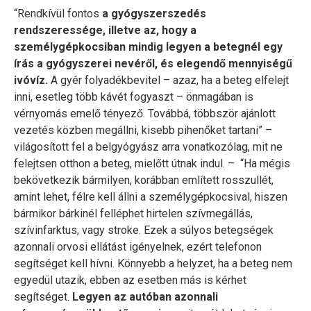
“Rendkívül fontos
a gyógyszerszedés
rendszeressége, illetve az, hogy a
személygépkocsiban mindig legyen a betegnél egy
írás a gyógyszerei nevéről, és elegendő mennyiségű
ivóvíz.
A gyér folyadékbevitel – azaz, ha a beteg elfelejt
inni, esetleg több kávét fogyaszt – önmagában is
vérnyomás emelő tényező. Továbbá, többször ajánlott
vezetés közben megállni, kisebb pihenőket tartani” –
világosított fel a belgyógyász arra vonatkozólag, mit ne
felejtsen otthon a beteg, mielőtt útnak indul. – “Ha mégis
bekövetkezik bármilyen, korábban említett rosszullét,
amint lehet, félre kell állni a személygépkocsival, hiszen
bármikor bárkinél felléphet hirtelen szívmegállás,
szívinfarktus, vagy stroke. Ezek a súlyos betegségek
azonnali orvosi ellátást igényelnek, ezért telefonon
segítséget kell hívni. Könnyebb a helyzet, ha a beteg nem
egyedül utazik, ebben az esetben más is kérhet
segítséget.
Legyen az autóban azonnali