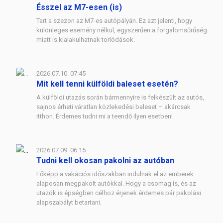
Ésszel az M7-esen (is)
Tart a szezon az M7-es autópályán. Ez azt jelenti, hogy
különleges esemény nélkül, egyszerűen a forgalomsűrűség
miatt is kialakulhatnak torlódások.
2026.07.10. 07:45
Mit kell tenni külföldi baleset esetén?
A külföldi utazás során bármennyire is felkészült az autós,
sajnos érheti váratlan közlekedési baleset – akárcsak
itthon. Érdemes tudni mi a teendő ilyen esetben!
2026.07.09. 06:15
Tudni kell okosan pakolni az autóban
Főképp a vakációs időszakban indulnak el az emberek
alaposan megpakolt autókkal. Hogy a csomag is, és az
utazók is épségben célhoz érjenek érdemes pár pakolási
alapszabályt betartani.