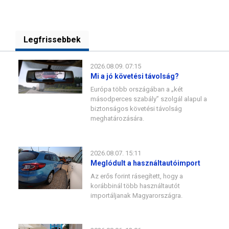
Legfrissebbek
2026.08.09. 07:15
Mi a jó követési távolság?
Európa több országában a „két
másodperces szabály” szolgál alapul a
biztonságos követési távolság
meghatározására.
2026.08.07. 15:11
Meglódult a használtautóimport
Az erős forint rásegített, hogy a
korábbinál több használtautót
importáljanak Magyarországra.