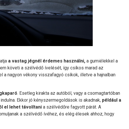
atja
a vastag jégnél érdemes használni,
a gumiélekkel a
nem követi a szélvédő ívelését, így csíkos marad az
lel a nagyon vékony visszafagyó csíkok, illetve a hajnalban
égkaparó
. Esetleg kirakta az autóból, vagy a csomagtartóban
ve indulna. Ekkor jó kényszermegoldások is akadnak,
például a
 el lehet távolítani
a szélvédőre fagyott párát. A
muljanak a szélvédő ívéhez, és elég élesek ahhoz, hogy