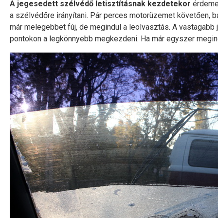
A jegesedett szélvédő letisztításnak kezdetekor
érdemes
a szélvédőre irányítani. Pár perces motorüzemet követően, b
már melegebbet fúj, de megindul a leolvasztás. A vastagabb j
pontokon a legkönnyebb megkezdeni. Ha már egyszer megindu