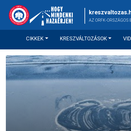
Skip
to
kreszvaltozas.
content
AZ ORFK-ORSZÁGOS 
CIKKEK
KRESZVÁLTOZÁSOK
VI