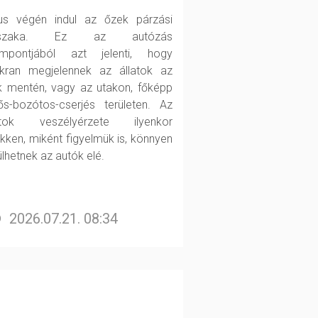
ius végén indul az őzek párzási
őszaka. Ez az autózás
mpontjából azt jelenti, hogy
kran megjelennek az állatok az
k mentén, vagy az utakon, főképp
ős-bozótos-cserjés területen. Az
atok veszélyérzete ilyenkor
kken, miként figyelmük is, könnyen
ülhetnek az autók elé.
2026.07.21. 08:34