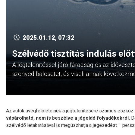
2025.01.12, 07:32
Szélvédő tisztítás indulás előt
A jégtelenítéssel járó fáradság és az időveszte
szenved balesetet, és viseli annak következmé
Az autók üvegfelóleteinek a jégtelenítésére számos eszköz 
vásárolható, nem is beszélve a jégoldó folyadékokról.
De
szélvédő letakarásával is megúszhatja a jegesedést – persze 