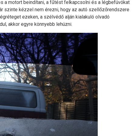
 a motort beindítani, a fűtést felkapcsolni és a légbefúvókat
ár szinte kézzel nem érezni, hogy az autó szellőzőrendszere
égréteget ezeken, a szélvédő alján kialakuló olvadó
l, akkor egyre könnyebb lehúzni.