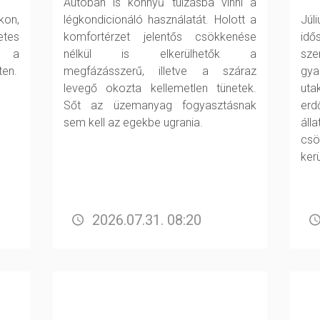
Autóban is könnyű túlzásba vinni a
kon,
légkondicionáló használatát. Holott a
Júl
tes
komfortérzet jelentős csökkenése
id
l a
nélkül is elkerülhetők a
sze
ten.
megfázásszerű, illetve a száraz
gya
levegő okozta kellemetlen tünetek.
uta
Sőt az üzemanyag fogyasztásnak
erd
sem kell az egekbe ugrania.
áll
csö
ker
2026.07.31. 08:20