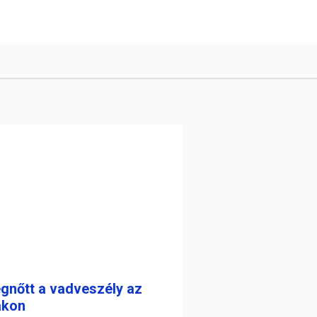
gnőtt a vadveszély az
akon