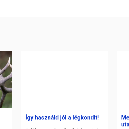
Így használd jól a légkondit!
Me
ut