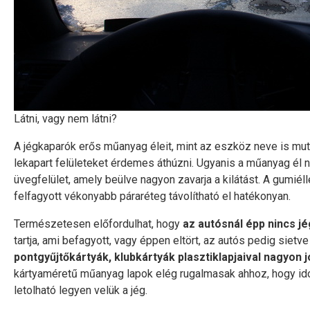
Látni, vagy nem látni?
A jégkaparók erős műanyag éleit, mint az eszköz neve is mut
lekapart felületeket érdemes áthúzni. Ugyanis a műanyag él 
üvegfelület, amely beülve nagyon zavarja a kilátást. A gumiél
felfagyott vékonyabb páraréteg távolítható el hatékonyan.
Természetesen előfordulhat, hogy
az autósnál épp nincs j
tartja, ami befagyott, vagy éppen eltört, az autós pedig siet
pontgyűjtőkártyák, klubkártyák plasztiklapjaival nagyon jól
kártyaméretű műanyag lapok elég rugalmasak ahhoz, hogy ido
letolható legyen velük a jég.