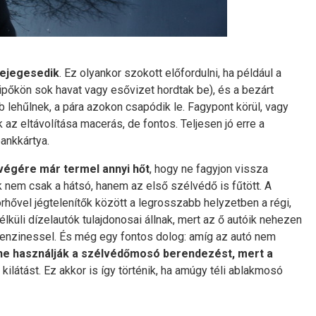
 lejegesedik
. Ez olyankor szokott előfordulni, ha például a
 cipőkön sok havat vagy esővizet hordtak be), és a bezárt
b lehűlnek, a pára azokon csapódik le. Fagypont körül, vagy
k az eltávolítása macerás, de fontos. Teljesen jó erre a
bankkártya.
 végére már termel annyi hőt
, hogy ne fagyjon vissza
nem csak a hátsó, hanem az első szélvédő is fűtött. A
rhővel jégtelenítők között a legrosszabb helyzetben a régi,
küli dízelautók tulajdonosai állnak, mert az ő autóik nehezen
enzinessel. És még egy fontos dolog: amíg az autó nem
ne használják a szélvédőmosó berendezést, mert a
látást. Ez akkor is így történik, ha amúgy téli ablakmosó