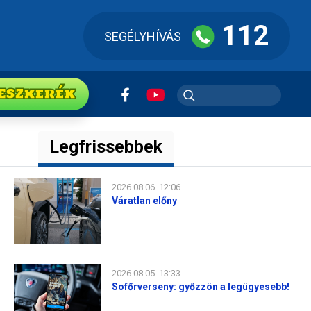
112
SEGÉLYHÍVÁS
ESZkerék
Legfrissebbek
2026.08.06. 12:06
Váratlan előny
2026.08.05. 13:33
Sofőrverseny: győzzön a legügyesebb!