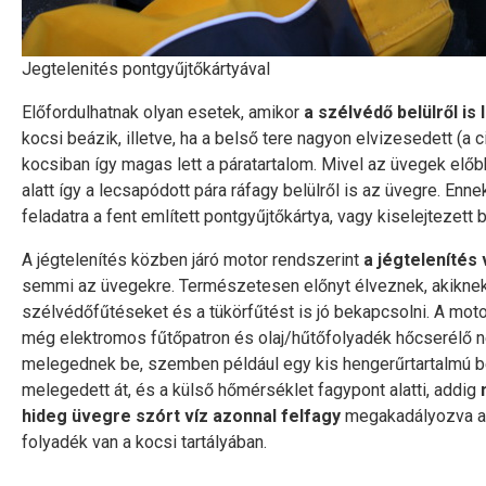
Jegtelenités pontgyűjtőkártyával
Előfordulhatnak olyan esetek, amikor
a szélvédő belülről is
kocsi beázik, illetve, ha a belső tere nagyon elvizesedett (a
kocsiban így magas lett a páratartalom. Mivel az üvegek előb
alatt így a lecsapódott pára ráfagy belülről is az üvegre. Enne
feladatra a fent említett pontgyűjtőkártya, vagy kiselejtezett 
A jégtelenítés közben járó motor rendszerint
a jégtelenítés
semmi az üvegekre. Természetesen előnyt élveznek, akiknek 
szélvédőfűtéseket és a tükörfűtést is jó bekapcsolni. A moto
még elektromos fűtőpatron és olaj/hűtőfolyadék hőcserélő nél
melegednek be, szemben például egy kis hengerűrtartalmú b
melegedett át, és a külső hőmérséklet fagypont alatti, addig
hideg üvegre szórt víz azonnal felfagy
megakadályozva a ki
folyadék van a kocsi tartályában.