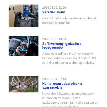
2026.08.06. 12:06
Váratlan előny
Olcsóbb lett a villanyautók és a hibridek
kötelező biztosítása.
2026.08.05. 13:33
Sofőrverseny: győzzön a
legügyesebb!
A Scania elindítja a ProDriver versenyt
kamion sofőrök számára. A fődíj: 1000
euró értékű Scania Webshop utalvány.
2026.08.04. 07:43
Hamarosan udvarolnak a
szarvasok is
November közepéig az országutakon,
különösen az erdős, ligetes
szakaszokon számítani kell a szarvasok