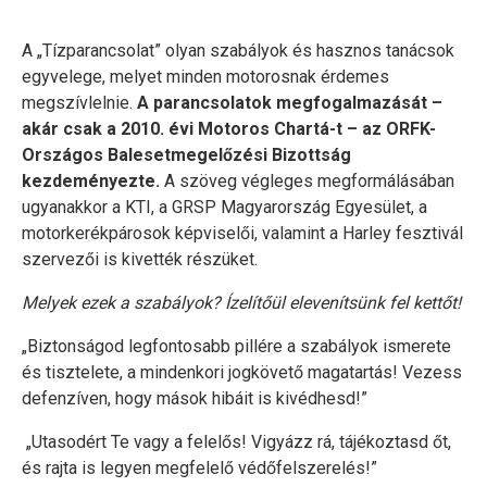
A „Tízparancsolat” olyan szabályok és hasznos tanácsok
egyvelege, melyet minden motorosnak érdemes
megszívlelnie.
A parancsolatok megfogalmazását –
akár csak a 2010. évi Motoros Chartá-t – az ORFK-
Országos Balesetmegelőzési Bizottság
kezdeményezte.
A szöveg végleges megformálásában
ugyanakkor a KTI, a GRSP Magyarország Egyesület, a
motorkerékpárosok képviselői, valamint a Harley fesztivál
szervezői is kivették részüket.
Melyek ezek a szabályok? Ízelítőül elevenítsünk fel kettőt!
„Biztonságod legfontosabb pillére a szabályok ismerete
és tisztelete, a mindenkori jogkövető magatartás! Vezess
defenzíven, hogy mások hibáit is kivédhesd!”
„Utasodért Te vagy a felelős! Vigyázz rá, tájékoztasd őt,
és rajta is legyen megfelelő védőfelszerelés!”