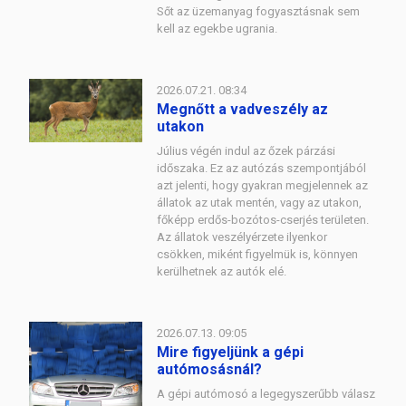
Sőt az üzemanyag fogyasztásnak sem
kell az egekbe ugrania.
2026.07.21. 08:34
Megnőtt a vadveszély az
utakon
Július végén indul az őzek párzási
időszaka. Ez az autózás szempontjából
azt jelenti, hogy gyakran megjelennek az
állatok az utak mentén, vagy az utakon,
főképp erdős-bozótos-cserjés területen.
Az állatok veszélyérzete ilyenkor
csökken, miként figyelmük is, könnyen
kerülhetnek az autók elé.
2026.07.13. 09:05
Mire figyeljünk a gépi
autómosásnál?
A gépi autómosó a legegyszerűbb válasz