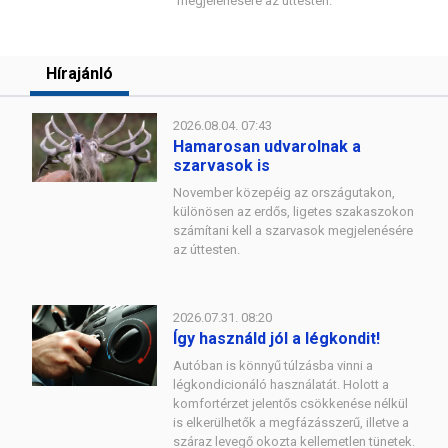
megjelenésére az úttesten.
Hírajánló
2026.08.04. 07:43
Hamarosan udvarolnak a
szarvasok is
November közepéig az országutakon,
különösen az erdős, ligetes szakaszokon
számítani kell a szarvasok megjelenésére
az úttesten.
2026.07.31. 08:20
Így használd jól a légkondit!
Autóban is könnyű túlzásba vinni a
légkondicionáló használatát. Holott a
komfortérzet jelentős csökkenése nélkül
is elkerülhetők a megfázásszerű, illetve a
száraz levegő okozta kellemetlen tünetek.