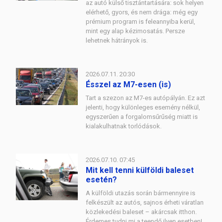
az autó külső tisztántartására: sok helyen
elérhető, gyors, és nem drága: még egy
prémium program is feleannyiba kerül,
mint egy alap kézimosatás. Persze
lehetnek hátrányok is.
2026.07.11. 20:30
Ésszel az M7-esen (is)
Tart a szezon az M7-es autópályán. Ez azt
jelenti, hogy különleges esemény nélkül,
egyszerűen a forgalomsűrűség miatt is
kialakulhatnak torlódások.
2026.07.10. 07:45
Mit kell tenni külföldi baleset
esetén?
A külföldi utazás során bármennyire is
felkészült az autós, sajnos érheti váratlan
közlekedési baleset – akárcsak itthon.
Érdemes tudni mi a teendő ilyen esetben!