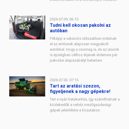
2026.07.09. 06:15
Tudni kell okosan pakolni az
autóban
Főképp a vakációs időszakban indulnak
el az emberek alaposan megpakolt
autókkal. Hogy a csomag is, és az utazók
is épségben célhoz érjenek érdemes pár
pakolási alapszabályt betartani.
2026.07.03. 07:15
Tart az aratási szezon,
figyeljenek a nagy gépekre!
Tart a nyári betakarítás, így számíthatnak a
közlekedők a nehéz mezőgazdasági
gépek jelenlétére a közutakon.