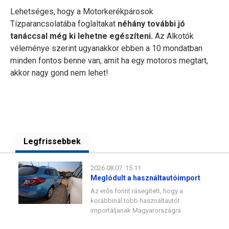
Lehetséges, hogy a Motorkerékpárosok
Tízparancsolatába foglaltakat
néhány további jó
tanáccsal még ki lehetne egészíteni.
Az Alkotók
véleménye szerint ugyanakkor ebben a 10 mondatban
minden fontos benne van, amit ha egy motoros megtart,
akkor nagy gond nem lehet!
Legfrissebbek
2026.08.07. 15:11
Meglódult a használtautóimport
Az erős forint rásegített, hogy a
korábbinál több használtautót
importáljanak Magyarországra.