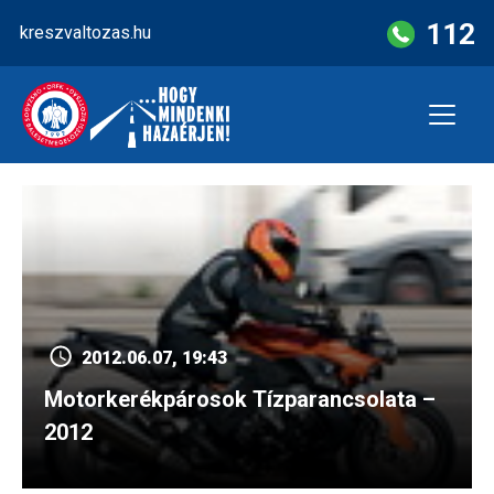
Skip
112
kreszvaltozas.hu
to
content
2012.06.07, 19:43
Motorkerékpárosok Tízparancsolata –
2012