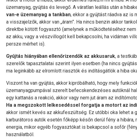
üzemanyag, gyújtás és levegő. A váratlan leállás után a hiba
van-e üzemanyag a tankban
, ekkor a gyújtást ráadva az is
a visszajelzők, akkor van „áram”. Ha nincs benzin akkor tankol
direktbe kötött fogyasztó (amelynek a működtetéséhez nem kel
az akku, vagy a vészvillogót kell bekapcsolni, ha vidáman vil
persze mérhet is).
Gyújtás hiányában ellenőrizendők az akkusaruk
, a testká
szerelők tapasztalatai szerint ilyen esetben (ha nincs gyújtás
ma leginkább az elromlott riasztók és indításgátlók a hiba ok
Viszont ha van gyújtás, akkor kipróbálható, hogy mely funkci
üzemanyagpumpával szerelt befecskendezéses autóknál hallh
egy kattanás a reakció, akkor vagy nem jut áram az indítómo
Ha a megszokott lelkesedéssel forgatja a motort az ind
akkor ismét kevés az akkufeszültség. Ez utóbbi oka lehet a ge
karburátoros autók esetén főképp későn derül fény a hibára, me
energia, mikor egyéb fogyasztókat is bekapcsol a sofőr (fén
használatból.