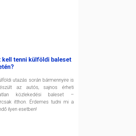
 kell tenni külföldi baleset
etén?
ülföldi utazás során bármennyire is
készült az autós, sajnos érheti
atlan közlekedési baleset –
rcsak itthon. Érdemes tudni mi a
ndő ilyen esetben!