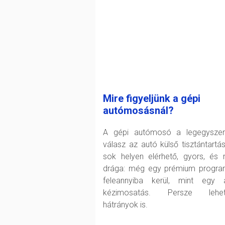
Mire figyeljünk a gépi
autómosásnál?
A gépi autómosó a legegysze
válasz az autó külső tisztántartás
sok helyen elérhető, gyors, és
drága: még egy prémium progra
feleannyiba kerül, mint egy 
kézimosatás. Persze lehet
hátrányok is.