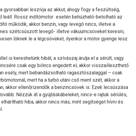
yorsabban leszívja az akkut, ahogy fogy a feszültség,
 leáll. Rossz indítómotor esetén behúzható-betolható az
indító működik, akkor benzin, vagy levegő nincs, illetve a
demes szétcsúszott levegő- illetve vákuumcsöveket keresni,
ívesen löknek le a légcsöveket, ilyenkor a motor gyenge lesz
llel is kereshetünk hibát, a szívászaj árulja el a sérült, vagy
ncsére csak egy bilincs engedett el, akkor visszailleszthető
 van esély, mert bebandázsolható ragasztószalaggal – csak
urbómotornál, mert ha a turbó utáni cső ment szét, akkor a
an, akkor ellenőrizendők a benzincsövek is. Ezek lecsúszása
tovább. Nézzük át a gyújtáskábeleket, nincs-e rajtuk sérülés,
lhárítható hiba, akkor nincs más, mint segítséget hívni és
l.