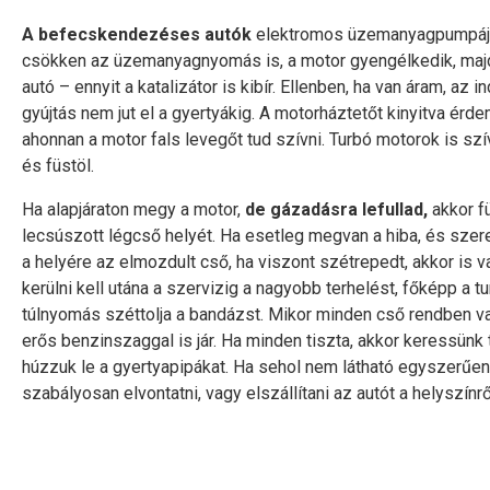
A befecskendezéses autók
elektromos üzemanyagpumpája g
csökken az üzemanyagnyomás is, a motor gyengélkedik, majd
autó – ennyit a katalizátor is kibír. Ellenben, ha van áram, az 
gyújtás nem jut el a gyertyákig. A motorháztetőt kinyitva ér
ahonnan a motor fals levegőt tud szívni. Turbó motorok is sz
és füstöl.
Ha alapjáraton megy a motor,
de gázadásra lefullad,
akkor fü
lecsúszott légcső helyét. Ha esetleg megvan a hiba, és szere
a helyére az elmozdult cső, ha viszont szétrepedt, akkor is
kerülni kell utána a szervizig a nagyobb terhelést, főképp a t
túlnyomás széttolja a bandázst. Mikor minden cső rendben v
erős benzinszaggal is jár. Ha minden tiszta, akkor keressünk 
húzzuk le a gyertyapipákat. Ha sehol nem látható egyszerűen e
szabályosan elvontatni, vagy elszállítani az autót a helyszínrő