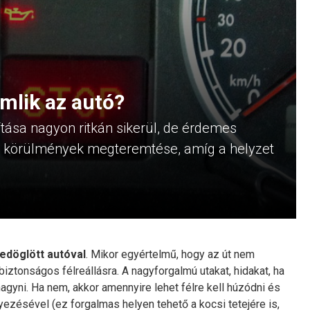
mlik az autó?
tása nagyon ritkán sikerül, de érdemes
s körülmények megteremtése, amíg a helyzet
bedöglött autóval
. Mikor egyértelmű, hogy az út nem
iztonságos félreállásra. A nagyforgalmú utakat, hidakat, ha
 hagyni. Ha nem, akkor amennyire lehet félre kell húzódni és
yezésével (ez forgalmas helyen tehető a kocsi tetejére is,