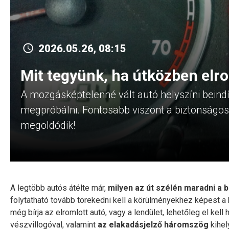
2026.05.26, 08:15
Mit tegyünk, ha útközben elro
A mozgásképtelenné vált autó helyszíni beindí
megpróbálni. Fontosabb viszont a biztonságo
megoldódik!
A legtöbb autós átélte már,
milyen az út szélén maradni a 
folytatható tovább törekedni kell a körülményekhez képest a b
még bírja az elromlott autó, vagy a lendület, lehetőleg el kell
vészvillogóval, valamint
az elakadásjelző háromszög
kihel