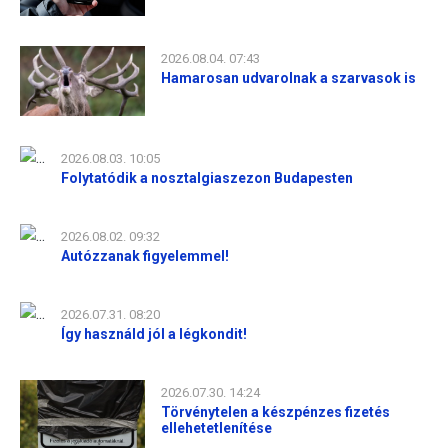
2026.08.04. 07:43
Hamarosan udvarolnak a szarvasok is
2026.08.03. 10:05
Folytatódik a nosztalgiaszezon Budapesten
2026.08.02. 09:32
Autózzanak figyelemmel!
2026.07.31. 08:20
Így használd jól a légkondit!
2026.07.30. 14:24
Törvénytelen a készpénzes fizetés
ellehetetlenítése