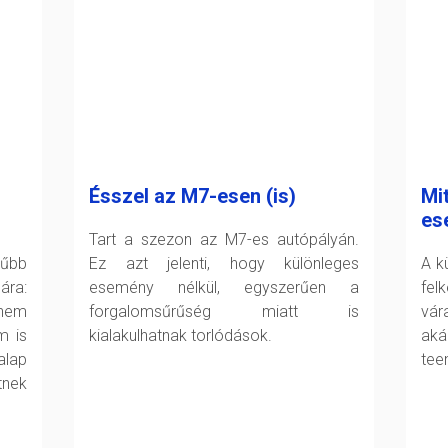
Ésszel az M7-esen (is)
Mit
es
Tart a szezon az M7-es autópályán.
rűbb
Ez azt jelenti, hogy különleges
A k
ára:
esemény nélkül, egyszerűen a
fel
 nem
forgalomsűrűség miatt is
vár
m is
kialakulhatnak torlódások.
aká
alap
tee
nek