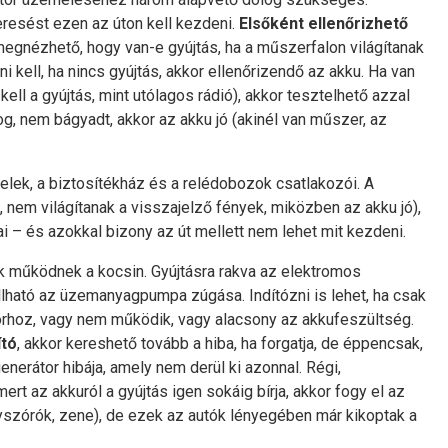
keresést ezen az úton kell kezdeni.
Elsőként ellenőrizhető
 megnézhető, hogy van-e gyújtás, ha a műszerfalon világítanak
ni kell, ha nincs gyújtás, akkor ellenőrizendő az akku. Ha van
l a gyújtás, mint utólagos rádió), akkor tesztelhető azzal
log, nem bágyadt, akkor az akku jó (akinél van műszer, az
belek, a biztosítékház és a relédobozok csatlakozói. A
, nem világítanak a visszajelző fények, miközben az akku jó),
ai – és azokkal bizony az út mellett nem lehet mit kezdeni.
ók működnek a kocsin. Gyújtásra rakva az elektromos
ató az üzemanyagpumpa zúgása. Indítózni is lehet, ha csak
torhoz, vagy nem működik, vagy alacsony az akkufeszültség.
ító
, akkor kereshető tovább a hiba, ha forgatja, de éppencsak,
nerátor hibája, amely nem derül ki azonnal. Régi,
rt az akkuról a gyújtás igen sokáig bírja, akkor fogy el az
yszórók, zene), de ezek az autók lényegében már kikoptak a