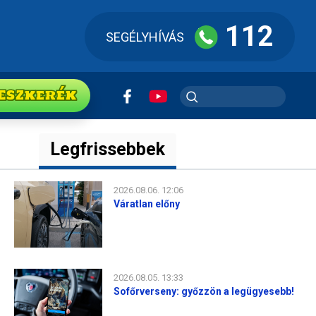
112
SEGÉLYHÍVÁS
ESZkerék
Legfrissebbek
2026.08.06. 12:06
Váratlan előny
2026.08.05. 13:33
Sofőrverseny: győzzön a legügyesebb!