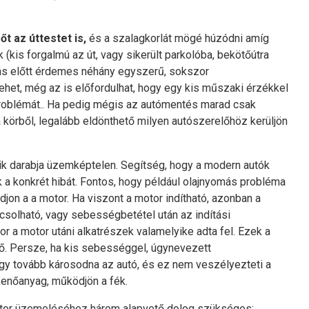
t az úttestet is,
és a szalagkorlát mögé húzódni amíg
(kis forgalmú az út, vagy sikerült parkolóba, bekötőútra
nálás előtt érdemes néhány egyszerű, sokszor
ehet, még az is előfordulhat, hogy egy kis műszaki érzékkel
problémát.. Ha pedig mégis az autómentés marad csak
 körből, legalább eldönthető milyen autószerelőhöz kerüljön
yik darabja üzemképtelen. Segítség, hogy a modern autók
k a konkrét hibát. Fontos, hogy például olajnyomás probléma
on a a motor. Ha viszont a motor indítható, azonban a
csolható, vagy sebességbetétel után az indítási
or a motor utáni alkatrészek valamelyike adta fel. Ezek a
tő. Persze, ha kis sebességgel, úgynevezett
ogy tovább károsodna az autó, és ez nem veszélyezteti a
kenőanyag, működjön a fék.
motor üzemeléséhez három alapvető dolog szükséges: