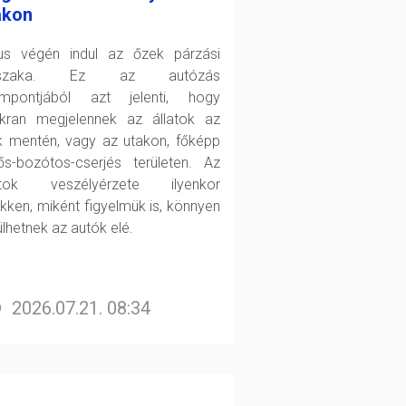
akon
ius végén indul az őzek párzási
őszaka. Ez az autózás
mpontjából azt jelenti, hogy
kran megjelennek az állatok az
k mentén, vagy az utakon, főképp
ős-bozótos-cserjés területen. Az
atok veszélyérzete ilyenkor
kken, miként figyelmük is, könnyen
ülhetnek az autók elé.
2026.07.21. 08:34