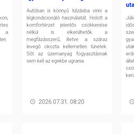
ut
Autóban is könnyű túlzásba vinni a
kon,
légkondicionáló használatát. Holott a
Júl
tes
komfortérzet jelentős csökkenése
id
l a
nélkül is elkerülhetők a
sze
ten.
megfázásszerű, illetve a száraz
gya
levegő okozta kellemetlen tünetek.
uta
Sőt az üzemanyag fogyasztásnak
erd
sem kell az egekbe ugrania.
áll
csö
ker
2026.07.31. 08:20