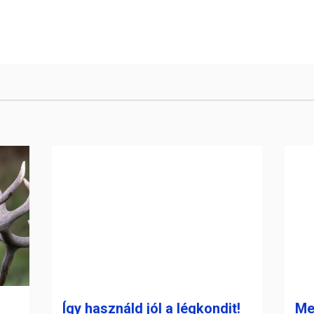
Így használd jól a légkondit!
Me