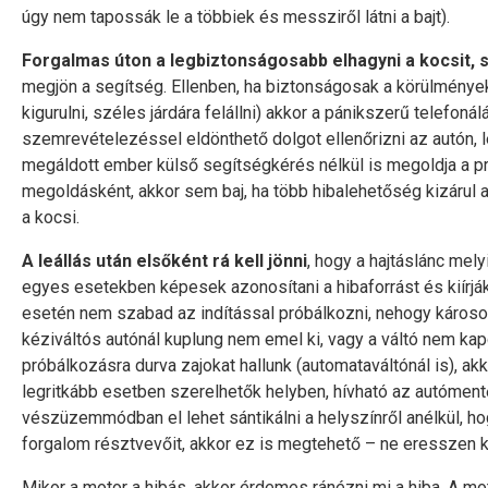
úgy nem tapossák le a többiek és messziről látni a bajt).
Forgalmas úton a legbiztonságosabb elhagyni a kocsit, ső
megjön a segítség. Ellenben, ha biztonságosak a körülmények 
kigurulni, széles járdára felállni) akkor a pánikszerű telefo
szemrevételezéssel eldönthető dolgot ellenőrizni az autón, l
megáldott ember külső segítségkérés nélkül is megoldja a 
megoldásként, akkor sem baj, ha több hibalehetőség kizárul a
a kocsi.
A leállás után elsőként rá kell jönni
, hogy a hajtáslánc mel
egyes esetekben képesek azonosítani a hibaforrást és kiírjá
esetén nem szabad az indítással próbálkozni, nehogy károsodj
kéziváltós autónál kuplung nem emel ki, vagy a váltó nem kap
próbálkozásra durva zajokat hallunk (automataváltónál is), akk
legritkább esetben szerelhetők helyben, hívható az autómen
vészüzemmódban el lehet sántikálni a helyszínről anélkül, h
forgalom résztvevőit, akkor ez is megtehető – ne eresszen 
Mikor a motor a hibás, akkor érdemes ránézni mi a hiba. A 