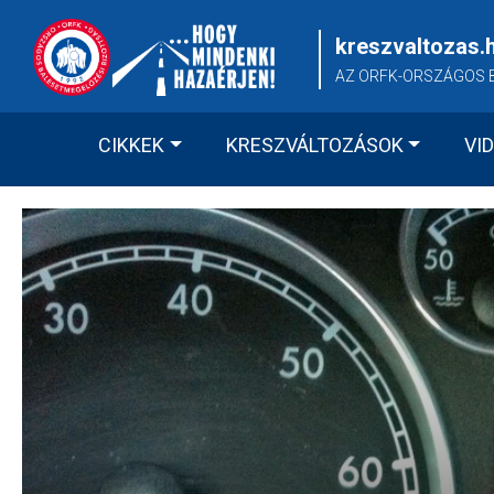
Skip
to
kreszvaltozas.
content
AZ ORFK-ORSZÁGOS 
CIKKEK
KRESZVÁLTOZÁSOK
VI