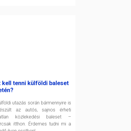
 kell tenni külföldi baleset
etén?
ülföldi utazás során bármennyire is
készült az autós, sajnos érheti
atlan közlekedési baleset –
rcsak itthon. Érdemes tudni mi a
ndő ilyen esetben!