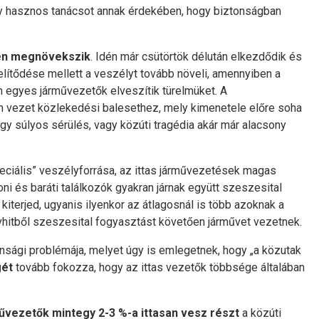
ány hasznos tanácsot annak érdekében, hogy biztonságban
len megnövekszik
. Idén már csütörtök délután elkezdődik és
elítődése mellett a veszélyt tovább növeli, amennyiben a
 egyes járművezetők elveszítik türelmüket. A
an vezet közlekedési balesethez, mely kimenetele előre soha
y súlyos sérülés, vagy közúti tragédia akár már alacsony
peciális” veszélyforrása, az ittas járművezetések magas
ni és baráti találkozók gyakran járnak együtt szeszesital
iterjed, ugyanis ilyenkor az átlagosnál is több azoknak a
vhitből szeszesital fogyasztást követően járművet vezetnek.
nsági problémája, melyet úgy is emlegetnek, hogy „a közutak
gét
tovább fokozza, hogy az ittas vezetők többsége általában
művezetők mintegy 2-3 %-a ittasan vesz részt
a közúti