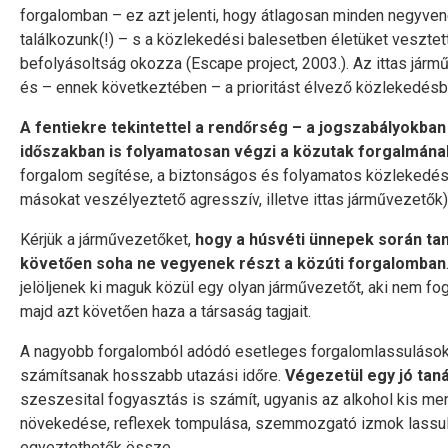
forgalomban – ez azt jelenti, hogy átlagosan minden negyvene
találkozunk(!) – s a közlekedési balesetben életüket veszte
befolyásoltság okozza (Escape project, 2003.). Az ittas já
és – ennek következtében – a prioritást élvező közlekedésb
A fentiekre tekintettel a rendőrség – a jogszabályokban
időszakban is folyamatosan végzi a közutak forgalmána
forgalom segítése, a biztonságos és folyamatos közlekedés 
másokat veszélyeztető agresszív, illetve ittas járművezetők)
Kérjük a járművezetőket,
hogy a húsvéti ünnepek során ta
követően soha ne vegyenek részt a közúti forgalomban
jelöljenek ki maguk közül egy olyan járművezetőt, aki nem fog
majd azt követően haza a társaság tagjait.
A nagyobb forgalomból adódó esetleges forgalomlassulások,
számítsanak hosszabb utazási időre.
Végezetül egy jó tan
szeszesital fogyasztás is számít, ugyanis az alkohol kis menn
növekedése, reflexek tompulása, szemmozgató izmok lassul
egyeztethetők össze.