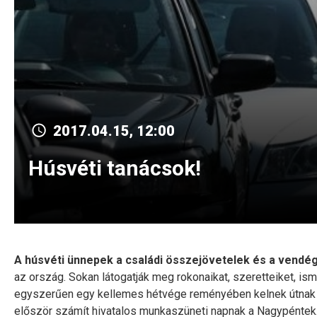
2017.04.15, 12:00
Húsvéti tanácsok!
A húsvéti ünnepek a családi összejövetelek és a vendé
az ország. Sokan látogatják meg rokonaikat, szeretteiket, 
egyszerűen egy kellemes hétvége reményében kelnek útnak I
először számít hivatalos munkaszüneti napnak a Nagypéntek