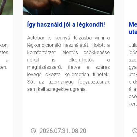
Így használd jól a légkondit!
Me
ut
Autóban is könnyű túlzásba vinni a
kon,
légkondicionáló használatát. Holott a
Júl
tes
komfortérzet jelentős csökkenése
id
l a
nélkül is elkerülhetők a
sze
ten.
megfázásszerű, illetve a száraz
gya
levegő okozta kellemetlen tünetek.
uta
Sőt az üzemanyag fogyasztásnak
erd
sem kell az egekbe ugrania.
áll
csö
ker
2026.07.31. 08:20