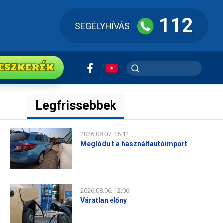
112
SEGÉLYHÍVÁS
ESZkerék
Legfrissebbek
2026.08.07. 15:11
Meglódult a használtautóimport
2026.08.06. 12:06
Váratlan előny