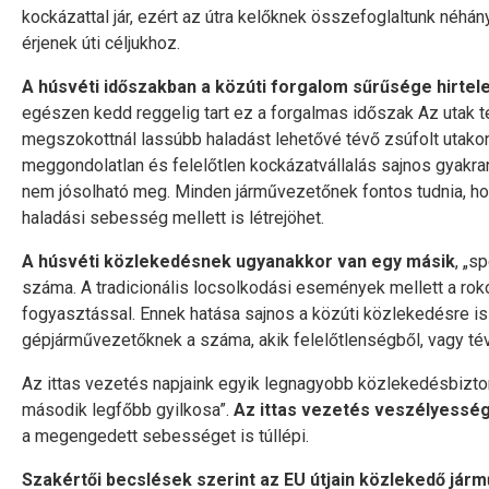
kockázattal jár, ezért az útra kelőknek összefoglaltunk néh
érjenek úti céljukhoz.
A húsvéti időszakban a közúti forgalom sűrűsége hirte
egészen kedd reggelig tart ez a forgalmas időszak Az utak t
megszokottnál lassúbb haladást lehetővé tévő zsúfolt utakon
meggondolatlan és felelőtlen kockázatvállalás sajnos gyakr
nem jósolható meg. Minden járművezetőnek fontos tudnia, hog
haladási sebesség mellett is létrejöhet.
A húsvéti közlekedésnek ugyanakkor van egy másik
, „s
száma. A tradicionális locsolkodási események mellett a roko
fogyasztással. Ennek hatása sajnos a közúti közlekedésre is k
gépjárművezetőknek a száma, akik felelőtlenségből, vagy té
Az ittas vezetés napjaink egyik legnagyobb közlekedésbizto
második legfőbb gyilkosa”.
Az ittas vezetés veszélyessé
a megengedett sebességet is túllépi.
Szakértői becslések szerint az EU útjain közlekedő jár