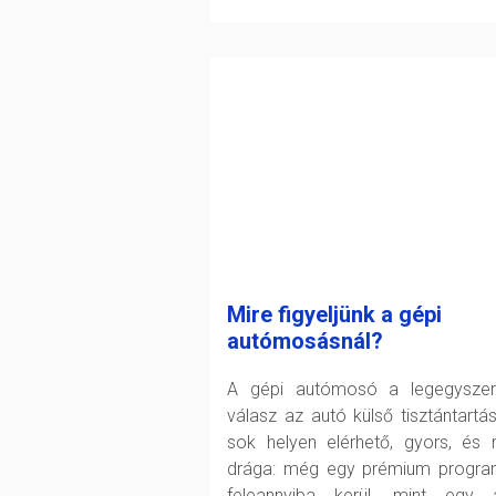
Mire figyeljünk a gépi
autómosásnál?
A gépi autómosó a legegysze
válasz az autó külső tisztántartás
sok helyen elérhető, gyors, és
drága: még egy prémium progra
feleannyiba kerül, mint egy 