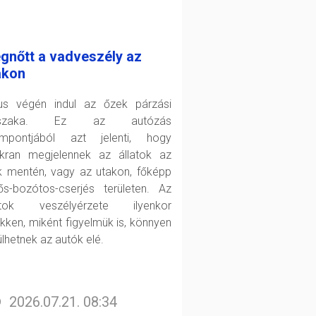
gnőtt a vadveszély az
akon
ius végén indul az őzek párzási
őszaka. Ez az autózás
mpontjából azt jelenti, hogy
kran megjelennek az állatok az
k mentén, vagy az utakon, főképp
ős-bozótos-cserjés területen. Az
atok veszélyérzete ilyenkor
kken, miként figyelmük is, könnyen
ülhetnek az autók elé.
2026.07.21. 08:34