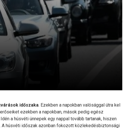
gvárások időszaka
. Ezekben a napokban valósággal útra kel
ismerőseiket ezekben a napokban, mások pedig egész
dén a húsvéti ünnepek egy nappal tovább tartanak, hiszen
. A húsvéti időszak azonban fokozott közlekedésbiztonsági