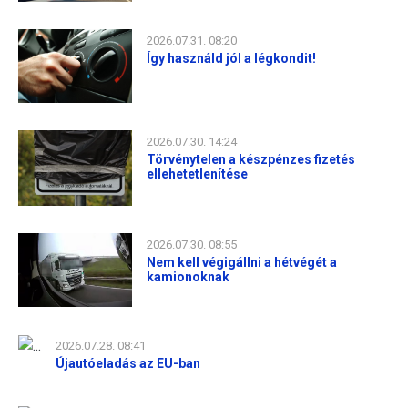
2026.07.31. 08:20
Így használd jól a légkondit!
2026.07.30. 14:24
Törvénytelen a készpénzes fizetés
ellehetetlenítése
2026.07.30. 08:55
Nem kell végigállni a hétvégét a
kamionoknak
2026.07.28. 08:41
Újautóeladás az EU-ban