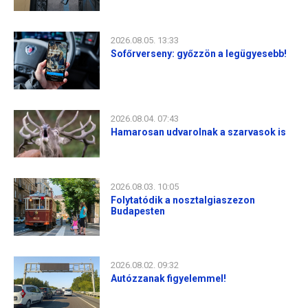
2026.08.05. 13:33
Sofőrverseny: győzzön a legügyesebb!
2026.08.04. 07:43
Hamarosan udvarolnak a szarvasok is
2026.08.03. 10:05
Folytatódik a nosztalgiaszezon
Budapesten
2026.08.02. 09:32
Autózzanak figyelemmel!