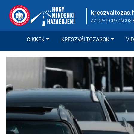
Skip
to
kreszvaltozas.
content
AZ ORFK-ORSZÁGOS 
CIKKEK
KRESZVÁLTOZÁSOK
VI