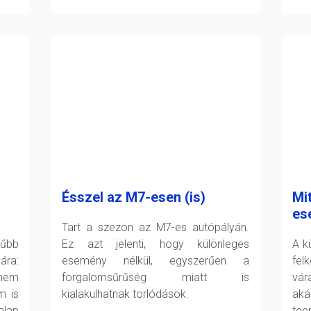
Ésszel az M7-esen (is)
Mit
es
Tart a szezon az M7-es autópályán.
rűbb
Ez azt jelenti, hogy különleges
A k
ára:
esemény nélkül, egyszerűen a
fel
 nem
forgalomsűrűség miatt is
vár
m is
kialakulhatnak torlódások.
aká
alap
tee