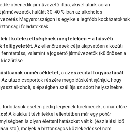
dik-ötvenedik járművezető ittas, akivel utunk során
tt járművezetők halálát 30-40 %-ban az alkoholos
rművezetés Magyarországon is egyike a legfőbb kockázatoknak
iztonsági feladatoknak
 leírt kötelezettségének megfelelően – a húsvéti
k felügyeletét.
Az ellenőrzések célja alapvetően a közúti
fenntartása, valamint a jogsértő járművezetők (különösen a
 kiszűrése.
núsítsanak önmérsékletet, s szeszesital fogyasztását
. Az utazó csoportok részére megoldásként ajánljuk, hogy
yaszt alkoholt, s épségben szállítja az adott helyszínekre,
 torlódások esetén pedig legyenek türelmesek, s már előre
ács!
A kialakult tévhitekkel ellentétben már egy pohár
yiségben is olyan élettani hatásokat vált ki (észlelési idő
ása stb.), melyek a biztonságos közlekedéssel nem