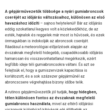
A gépjárművezetők többsége a nyári gumiabroncsok
cseréjét az időjárás változásaihoz, különösen az első
havazáshoz időzíti
– sajnos helytelenül! Bár az időjárás
eddig szokatlanul kegyes volt a közlekedőkhöz, de az
esték, hajnalok és reggelek már most is hűvösek, és ezek
önmagukban is indokolják az abroncsok cseréjét.
Ráadásul a meteorológiai előjelzések alapján az
évszaknak megfelelő hidegebb, csapadékosabb időjárás
hamarosan és visszavonhatatlanul megérkezik, ezért
legfőbb ideje téli gumiabroncsokra váltani. És azt se
felejtsük el, hogy a gumiszervizek kapacitása is
korlátozott, és a sok százezer gépjárműnél az
abroncscsere végrehajtása bizony időbe telik.
A rutinos gépjárművezetők jól tudják,
hogy hidegben,
télen különösen fontos az évszaknak megfelelő
gumiabroncs használata
, mivel az eltérő időjárási
viszonyok különböző kihívások elé állíthatják az