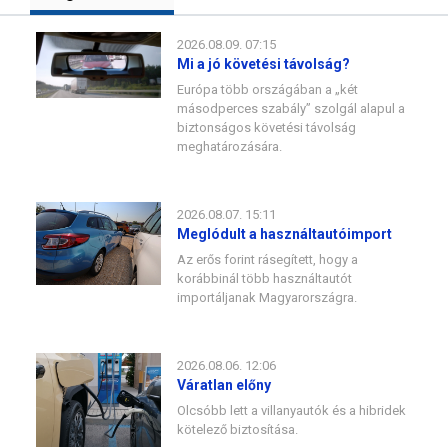
2026.08.09. 07:15
Mi a jó követési távolság?
Európa több országában a „két
másodperces szabály” szolgál alapul a
biztonságos követési távolság
meghatározására.
2026.08.07. 15:11
Meglódult a használtautóimport
Az erős forint rásegített, hogy a
korábbinál több használtautót
importáljanak Magyarországra.
2026.08.06. 12:06
Váratlan előny
Olcsóbb lett a villanyautók és a hibridek
kötelező biztosítása.