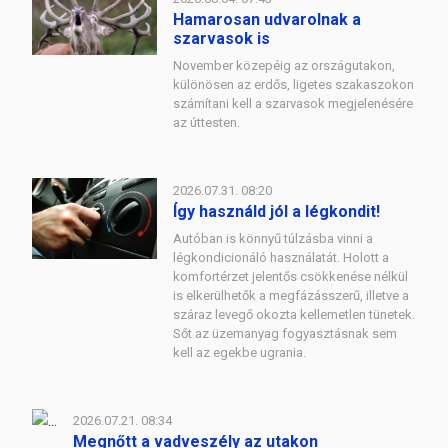
Hamarosan udvarolnak a
szarvasok is
November közepéig az országutakon,
különösen az erdős, ligetes szakaszokon
számítani kell a szarvasok megjelenésére
az úttesten.
2026.07.31. 08:20
Így használd jól a légkondit!
Autóban is könnyű túlzásba vinni a
légkondicionáló használatát. Holott a
komfortérzet jelentős csökkenése nélkül
is elkerülhetők a megfázásszerű, illetve a
száraz levegő okozta kellemetlen tünetek.
Sőt az üzemanyag fogyasztásnak sem
kell az egekbe ugrania.
2026.07.21. 08:34
Megnőtt a vadveszély az utakon