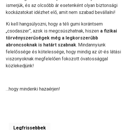
ismerjük, és az olcsóbb ár esetenként olyan biztonsági
kockázatokat idézhet elő, amit nem szabad bevállalni!
Ki kell hangsúlyozni, hogy a téli gumi korántsem
„csodaszer”, azok is megcsúszhatnak, hiszen
a fizikai
törvényszerűségek még a legkorszerűbb
abroncsoknak is határt szabnak
. Mindannyiunk
felelőssége és kötelessége, hogy mindig az út-és látási
viszonyoknak megfelelően fokozott óvatossággal
közlekedjünk!
…hogy mindenki hazaérjen!
Legfrissebbek