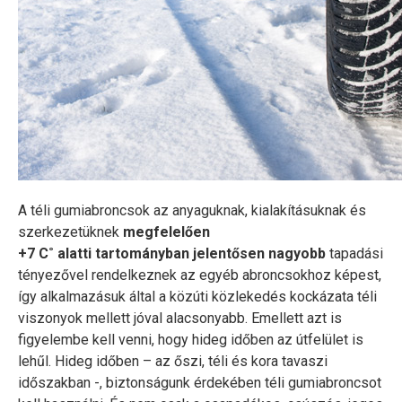
A téli gumiabroncsok az anyaguknak, kialakításuknak és
szerkezetüknek
megfelelően
+7 C˚ alatti tartományban jelentősen nagyobb
tapadási
tényezővel rendelkeznek az egyéb abroncsokhoz képest,
így alkalmazásuk által a közúti közlekedés kockázata téli
viszonyok mellett jóval alacsonyabb. Emellett azt is
figyelembe kell venni, hogy hideg időben az útfelület is
lehűl. Hideg időben – az őszi, téli és kora tavaszi
időszakban -, biztonságunk érdekében téli gumiabroncsot