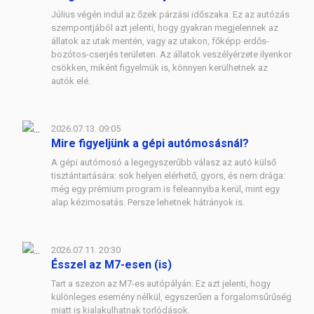
Július végén indul az őzek párzási időszaka. Ez az autózás
szempontjából azt jelenti, hogy gyakran megjelennek az
állatok az utak mentén, vagy az utakon, főképp erdős-
bozótos-cserjés területen. Az állatok veszélyérzete ilyenkor
csökken, miként figyelmük is, könnyen kerülhetnek az
autók elé.
2026.07.13. 09:05
Mire figyeljünk a gépi autómosásnál?
A gépi autómosó a legegyszerűbb válasz az autó külső
tisztántartására: sok helyen elérhető, gyors, és nem drága:
még egy prémium program is feleannyiba kerül, mint egy
alap kézimosatás. Persze lehetnek hátrányok is.
2026.07.11. 20:30
Ésszel az M7-esen (is)
Tart a szezon az M7-es autópályán. Ez azt jelenti, hogy
különleges esemény nélkül, egyszerűen a forgalomsűrűség
miatt is kialakulhatnak torlódások.