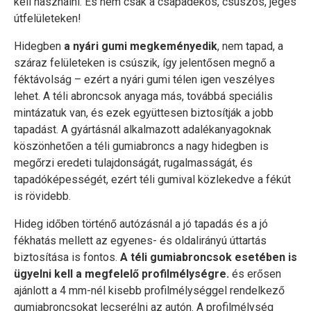
kell használni. És nem csak a csapadékos, csúszós, jeges
útfelületeken!
Hidegben
a nyári gumi megkeményedik
, nem tapad, a
száraz felületeken is csúszik, így jelentősen megnő a
féktávolság – ezért a nyári gumi télen igen veszélyes
lehet. A téli abroncsok anyaga más, továbbá speciális
mintázatuk van, és ezek együttesen biztosítják a jobb
tapadást. A gyártásnál alkalmazott adalékanyagoknak
köszönhetően a téli gumiabroncs a nagy hidegben is
megőrzi eredeti tulajdonságát, rugalmasságát, és
tapadóképességét, ezért téli gumival közlekedve a fékút
is rövidebb.
Hideg időben történő autózásnál a jó tapadás és a jó
fékhatás mellett az egyenes- és oldalirányú úttartás
biztosítása is fontos.
A téli gumiabroncsok esetében is
ügyelni kell a megfelelő profilmélységre.
és erősen
ajánlott a 4 mm-nél kisebb profilmélységgel rendelkező
gumiabroncsokat lecserélni az autón. A profilmélység