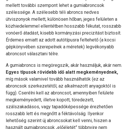
mellett további szempont lehet a gumiabroncsok
szélessége. A szélesebb téli abroncs nedves
útviszonyok mellett, különösen hőban, jeges felületen a
közhiedelemmel ellentétben hosszabb fékutat, rosszabb
vonóerő átadást, kisebb kormányzási precizitást biztosít.
Érdemes emiatt az adott autótípusra feltehető (a kocsi
gépkönyvében szerepelnek a méretek) legvékonyabb
abroncsot választani télre.
A gumiabroncs is megöregszik, akár használjuk, akár nem.
Egyes típusok rövidebb idő alatt megkeményednek,
míg mások valamivel tovább használhatók (ez az
abroncsok szerkezetétől, az alkalmazott anyagoktól is
függ). Cserélni kell az abroncsot, amennyiben felülete
megkeményedett, illetve kopott, töredezett,
szálszakadásos, vagy tapadóképessége érezhetően
rosszabb lett és megnőtt a féktávolság. Ilyenkor
lehetőség szerint új abroncsokat kell venni, hiszen a
használt gumiabroncsok „előéletét” többnyire nem