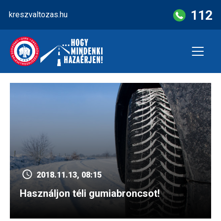
Skip
112
kreszvaltozas.hu
to
content
2018.11.13, 08:15
Használjon téli gumiabroncsot!