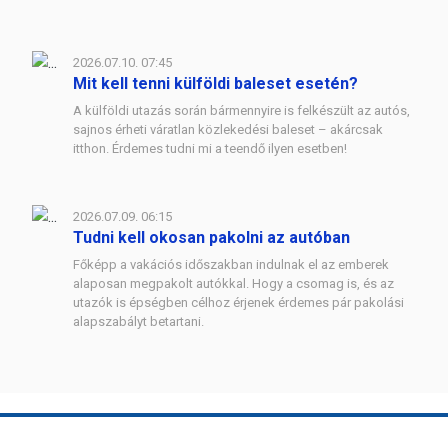
2026.07.10. 07:45
Mit kell tenni külföldi baleset esetén?
A külföldi utazás során bármennyire is felkészült az autós,
sajnos érheti váratlan közlekedési baleset – akárcsak
itthon. Érdemes tudni mi a teendő ilyen esetben!
2026.07.09. 06:15
Tudni kell okosan pakolni az autóban
Főképp a vakációs időszakban indulnak el az emberek
alaposan megpakolt autókkal. Hogy a csomag is, és az
utazók is épségben célhoz érjenek érdemes pár pakolási
alapszabályt betartani.