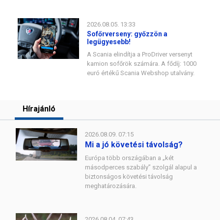
2026.08.05. 13:33
Sofőrverseny: győzzön a
legügyesebb!
A Scania elindítja a ProDriver versenyt
kamion sofőrök számára. A fődíj: 1000
euró értékű Scania Webshop utalvány.
Hírajánló
2026.08.09. 07:15
Mi a jó követési távolság?
Európa több országában a „két
másodperces szabály” szolgál alapul a
biztonságos követési távolság
meghatározására.
2026.08.04. 07:43