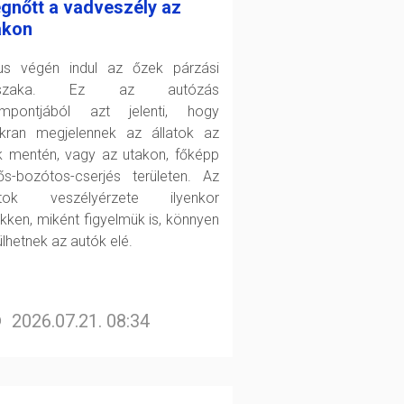
gnőtt a vadveszély az
akon
ius végén indul az őzek párzási
őszaka. Ez az autózás
mpontjából azt jelenti, hogy
kran megjelennek az állatok az
k mentén, vagy az utakon, főképp
ős-bozótos-cserjés területen. Az
atok veszélyérzete ilyenkor
kken, miként figyelmük is, könnyen
ülhetnek az autók elé.
2026.07.21. 08:34