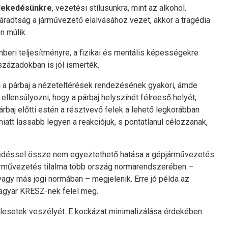
zlekedésünkre
, vezetési stílusunkra, mint az alkohol.
fáradtság a járművezető elalvásához vezet, akkor a tragédia
n múlik.
beri teljesítményre, a fizikai és mentális képességekre
vszázadokban is jól ismerték.
n
a párbaj a nézeteltérések rendezésének gyakori, ámde
ellensúlyozni, hogy a párbaj helyszínét félreeső helyét,
árbaj előtti estén a résztvevő felek a lehető legkorábban
att lassabb legyen a reakciójuk, s pontatlanul célozzanak,
edéssel össze nem egyeztethető hatása a gépjárművezetés
 járművezetés tilalma több ország normarendszerében –
vagy más jogi normában – megjelenik. Erre jó példa az
magyar KRESZ-nek felel meg.
balesetek veszélyét. E kockázat minimalizálása érdekében: