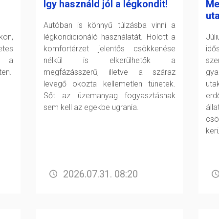
Így használd jól a légkondit!
Me
ut
Autóban is könnyű túlzásba vinni a
kon,
légkondicionáló használatát. Holott a
Júl
tes
komfortérzet jelentős csökkenése
id
l a
nélkül is elkerülhetők a
sze
ten.
megfázásszerű, illetve a száraz
gya
levegő okozta kellemetlen tünetek.
uta
Sőt az üzemanyag fogyasztásnak
erd
sem kell az egekbe ugrania.
áll
csö
ker
2026.07.31. 08:20