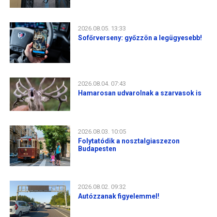
2026.08.05. 13:33
Sofőrverseny: győzzön a legügyesebb!
2026.08.04. 07:43
Hamarosan udvarolnak a szarvasok is
2026.08.03. 10:05
Folytatódik a nosztalgiaszezon
Budapesten
2026.08.02. 09:32
Autózzanak figyelemmel!