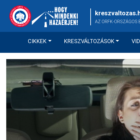
Skip
to
kreszvaltozas.
content
AZ ORFK-ORSZÁGOS 
CIKKEK
KRESZVÁLTOZÁSOK
VI