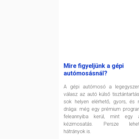
Mire figyeljünk a gépi
autómosásnál?
A gépi autómosó a legegysze
válasz az autó külső tisztántartás
sok helyen elérhető, gyors, és
drága: még egy prémium progra
feleannyiba kerül, mint egy 
kézimosatás. Persze lehet
hátrányok is.