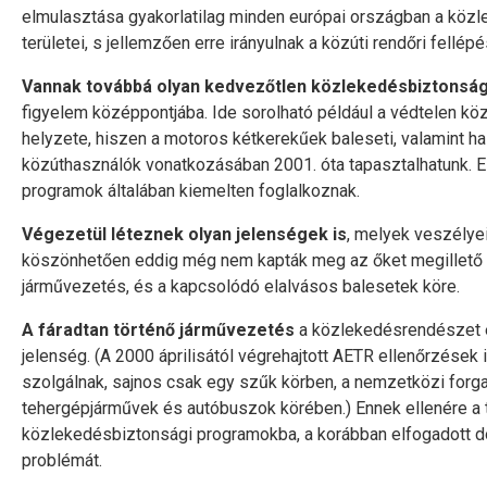
elmulasztása gyakorlatilag minden európai országban a köz
területei, s jellemzően erre irányulnak a közúti rendőri fellépé
Vannak továbbá olyan kedvezőtlen közlekedésbiztonság
figyelem középpontjába. Ide sorolható például a védtelen k
helyzete, hiszen a motoros kétkerekűek baleseti, valamint h
közúthasználók vonatkozásában 2001. óta tapasztalhatunk. 
programok általában kiemelten foglalkoznak.
Végezetül léteznek olyan jelenségek is
, melyek veszélye
köszönhetően eddig még nem kapták meg az őket megillető f
járművezetés, és a kapcsolódó elalvásos balesetek köre.
A fáradtan történő járművezetés
a közlekedésrendészet é
jelenség. (A 2000 áprilisától végrehajtott AETR ellenőrzések
szolgálnak, sajnos csak egy szűk körben, a nemzetközi forg
tehergépjárművek és autóbuszok körében.) Ennek ellenére a 
közlekedésbiztonsági programokba, a korábban elfogadott 
problémát.