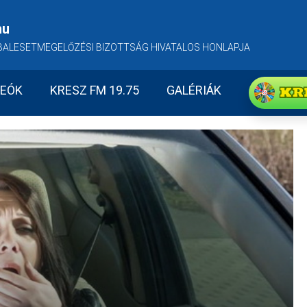
hu
BALESETMEGELŐZÉSI BIZOTTSÁG HIVATALOS HONLAPJA
KR
DEÓK
KRESZ FM 19.75
GALÉRIÁK