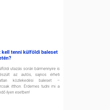
 kell tenni külföldi baleset
etén?
ülföldi utazás során bármennyire is
készült az autós, sajnos érheti
atlan közlekedési baleset –
rcsak itthon. Érdemes tudni mi a
ndő ilyen esetben!