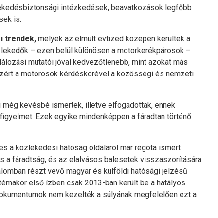
lekedésbiztonsági intézkedések, beavatkozások legfőbb
sek is.
i trendek,
melyek az elmúlt évtized közepén kerültek a
özlekedők – ezen belül különösen a motorkerékpárosok –
alálozási mutatói jóval kedvezőtlenebb, mint azokat más
Ezért a motorosok kérdéskörével a közösségi és nemzeti
i még kevésbé ismertek, illetve elfogadottak, ennek
igyelmet. Ezek egyike mindenképpen a fáradtan történő
s a közlekedési hatóság oldaláról már régóta ismert
 is a fáradtság, és az elalvásos balesetek visszaszorítására
alomban részt vevő magyar és külföldi hatósági jelzésű
témakör első ízben csak 2013-ban került be a hatályos
dokumentumok nem kezelték a súlyának megfelelően ezt a