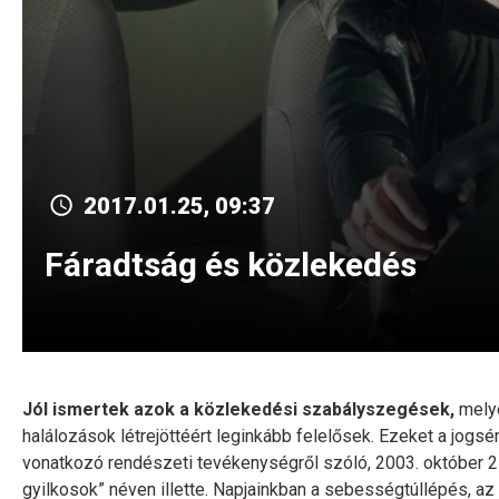
2017.01.25, 09:37
Fáradtság és közlekedés
Jól ismertek azok a közlekedési szabályszegések,
melye
halálozások létrejöttéért leginkább felelősek. Ezeket a jog
vonatkozó rendészeti tevékenységről szóló, 2003. október 2
gyilkosok” néven illette. Napjainkban a sebességtúllépés, az