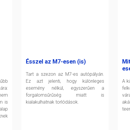
Ésszel az M7-esen (is)
Mit
es
Tart a szezon az M7-es autópályán.
rűbb
Ez azt jelenti, hogy különleges
A k
ára:
esemény nélkül, egyszerűen a
fel
 nem
forgalomsűrűség miatt is
vár
m is
kialakulhatnak torlódások.
aká
alap
tee
nek