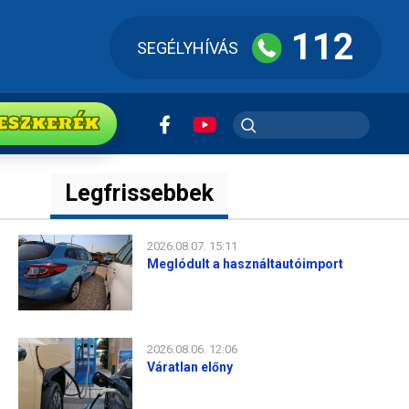
112
SEGÉLYHÍVÁS
ESZkerék
Legfrissebbek
2026.08.07. 15:11
Meglódult a használtautóimport
2026.08.06. 12:06
Váratlan előny