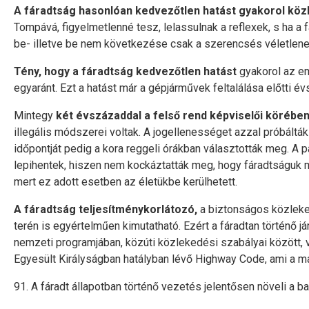
A fáradtság hasonlóan kedvezőtlen hatást gyakorol kö
Tompává, figyelmetlenné tesz, lelassulnak a reflexek, s ha a 
be- illetve be nem következése csak a szerencsés véletlene
Tény, hogy a fáradtság kedvezőtlen hatást
gyakorol az em
egyaránt. Ezt a hatást már a gépjárművek feltalálása előtti é
Mintegy
két évszázaddal a felső rend képviselői körébe
illegális módszerei voltak. A jogellenességet azzal próbálták 
időpontját pedig a kora reggeli órákban választották meg. A p
lepihentek, hiszen nem kockáztatták meg, hogy fáradtságuk mi
mert ez adott esetben az életükbe kerülhetett.
A fáradtság teljesítménykorlátozó,
a biztonságos közlek
terén is egyértelműen kimutatható. Ezért a fáradtan történő
nemzeti programjában, közúti közlekedési szabályai között, 
Egyesült Királyságban hatályban lévő Highway Code, ami a 
91. A fáradt állapotban történő vezetés jelentősen növeli a 