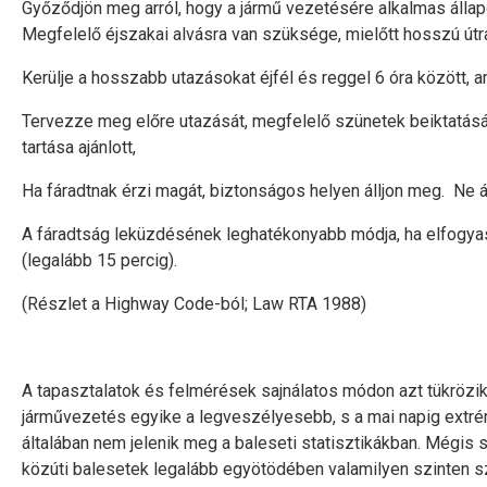
Győződjön meg arról, hogy a jármű vezetésére alkalmas állap
Megfelelő éjszakai alvásra van szüksége, mielőtt hosszú útra
Kerülje a hosszabb utazásokat éjfél és reggel 6 óra között,
Tervezze meg előre utazását, megfelelő szünetek beiktatásá
tartása ajánlott,
Ha fáradtnak érzi magát, biztonságos helyen álljon meg. Ne á
A fáradtság leküzdésének leghatékonyabb módja, ha elfogyasz
(legalább 15 percig).
(Részlet a Highway Code-ból; Law RTA 1988)
A tapasztalatok és felmérések sajnálatos módon azt tükrözik, 
járművezetés egyike a legveszélyesebb, s a mai napig extré
általában nem jelenik meg a baleseti statisztikákban. Mégis
közúti balesetek legalább egyötödében valamilyen szinten sze