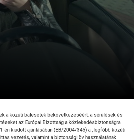
k a közúti balesetek bekövetkezéséért, a sérülések és
sértéseket az Európai Bizottság a közlekedésbiztonságra
1-én kiadott ajánlásában (EB/2004/345) a „legfőbb közúti
 ittas vezetés, valamint a biztonsági öv használatának