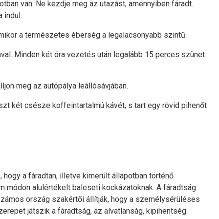
otban van. Ne kezdje meg az utazást, amennyiben fáradt.
 indul.
 amikor a természetes éberség a legalacsonyabb szintű.
val. Minden két óra vezetés után legalább 15 perces szünet
lljon meg az autópálya leállósávjában.
t két csésze koffeintartalmú kávét, s tart egy rövid pihenőt
hogy a fáradtan, illetve kimerült állapotban történő
m módon alulértékelt baleseti kockázatoknak. A fáradtság
 számos ország szakértői állítják, hogy a személysérüléses
repet játszik a fáradtság, az alvatlanság, kipihentség