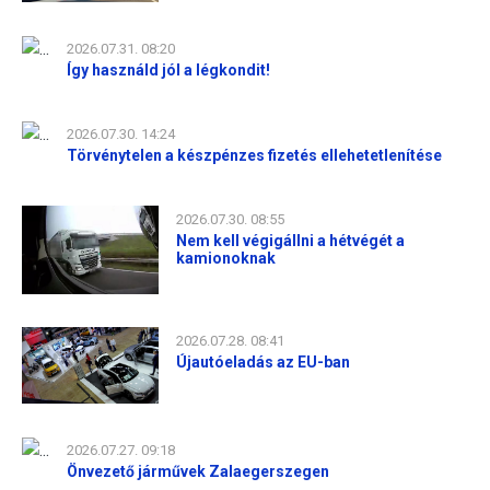
2026.07.31. 08:20
Így használd jól a légkondit!
2026.07.30. 14:24
Törvénytelen a készpénzes fizetés ellehetetlenítése
2026.07.30. 08:55
Nem kell végigállni a hétvégét a
kamionoknak
2026.07.28. 08:41
Újautóeladás az EU-ban
2026.07.27. 09:18
Önvezető járművek Zalaegerszegen