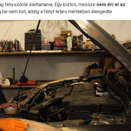
yag fényszórók élettartama. Egy biztos, messze
nem éri el az
g be nem tört, addig a fényt teljes mértékben átengedte.