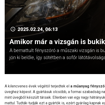
2025.02.24, 06:13
Amikor már a vizsgán is bukik
A bemattult fényszóró a műszaki vizsgán is bu
jön ki belőle, így sötétben a sofőr látótávolsá
A kilencvenes évek végétól terjedtek el
a műanyag fényszó
üveghez képest. A gyártásuk olcsóbb, a formai szabadság n
mint üvegből készült társaik. Ellenben van egy nagy hátrányuk
mattul. Tudták-tudják ezt a gyártók is, ezért gyárilag kapnak 