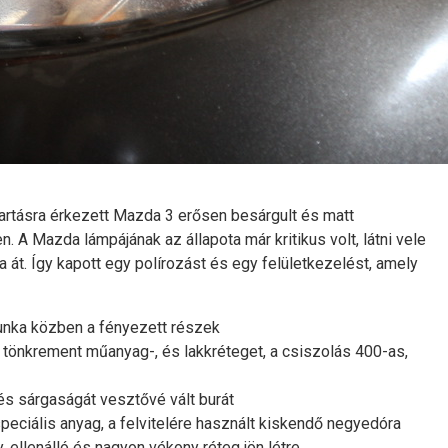
rtásra érkezett Mazda 3 erősen besárgult és matt
 A Mazda lámpájának az állapota már kritikus volt, látni vele
a át. Így kapott egy polírozást és egy felületkezelést, amely
unka közben a fényezett részek
, tönkrement műanyag-, és lakkréteget, a csiszolás 400-as,
 és sárgaságát vesztővé vált burát
peciális anyag, a felvitelére használt kiskendő negyedóra
 ellenálló és nagyon vékony réteg jön létre