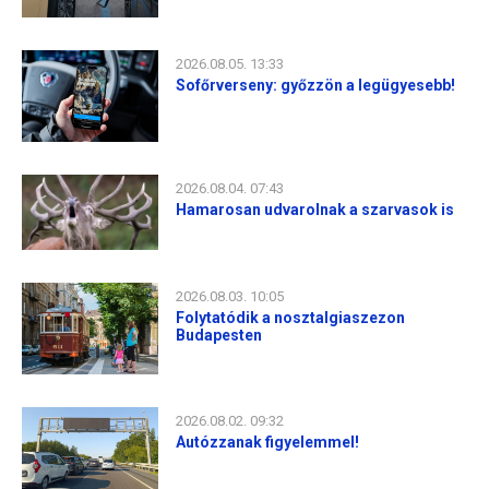
2026.08.05. 13:33
Sofőrverseny: győzzön a legügyesebb!
2026.08.04. 07:43
Hamarosan udvarolnak a szarvasok is
2026.08.03. 10:05
Folytatódik a nosztalgiaszezon
Budapesten
2026.08.02. 09:32
Autózzanak figyelemmel!