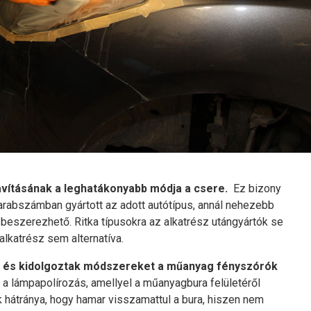
avításának a leghatákonyabb módja a csere.
Ez bizony
darabszámban gyártott az adott autótípus, annál nehezebb
 beszerezhető. Ritka típusokra az alkatrész utángyártók se
 alkatrész sem alternatíva.
,
és kidolgoztak módszereket a műanyag fényszórók
t a lámpapolírozás, amellyel a műanyagbura felületéről
 hátránya, hogy hamar visszamattul a bura, hiszen nem