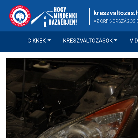
Skip
to
kreszvaltozas.
content
AZ ORFK-ORSZÁGOS 
CIKKEK
KRESZVÁLTOZÁSOK
VI