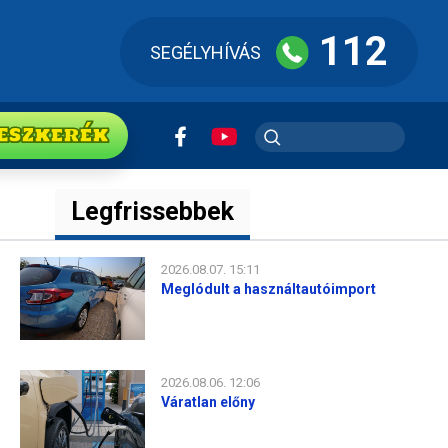
112
SEGÉLYHÍVÁS
ESZkerék
Legfrissebbek
2026.08.07. 15:11
Meglódult a használtautóimport
2026.08.06. 12:06
Váratlan előny