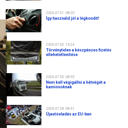
2026.07.31. 08:20
Így használd jól a légkondit!
2026.07.30. 14:24
Törvénytelen a készpénzes fizetés
ellehetetlenítése
2026.07.30. 08:55
Nem kell végigállni a hétvégét a
kamionoknak
2026.07.28. 08:41
Újautóeladás az EU-ban