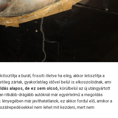
sztítja a burát, frissíti illetve ha elég, akkor letisztítja a
tileg zártak, gyakorlatilag idővel belül is elkoszolódnak, ami
dás alapos, de ez sem olcsó,
körülbelül az új utángyártott
nban ritkább-drágább autóknál már egyértelmű a megoldás
lényegében már javíthatatlanok, ez akkor fordul elő, amikor a
szálrepedésekkel nem lehet mit kezdeni, mert nem