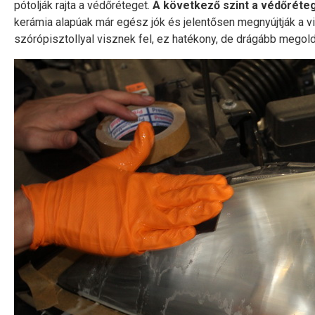
pótolják rajta a védőréteget.
A következő szint a védőréteg
kerámia alapúak már egész jók és jelentősen megnyújtják a vis
szórópisztollyal visznek fel, ez hatékony, de drágább megol