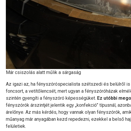
Már csiszolás alatt műlik a sárgaság
Az igazi az, ha fényszóróspecialista szétszedi és belülről is kiti
foncsort, a vetítőlencsét, mert ugyan a fényszóróházak elméle
szintén gyengíti a fényszóró képességüket.
Ez utóbbi megol
fényszórók árszintjét jelentik egy „konfekció” típusnál, azo
árelőnye. Az más kérdés, hogy vannak olyan fényszórók, amik 
műanyag már anyagában kezd repedezni, ezekkel a belső haj
felületiek.