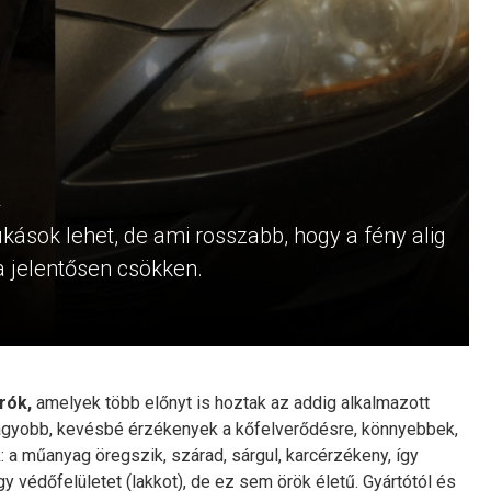
kások lehet, de ami rosszabb, hogy a fény alig
ga jelentősen csökken.
rók,
amelyek több előnyt is hoztak az addig alkalmazott
agyobb, kevésbé érzékenyek a kőfelverődésre, könnyebbek,
: a műanyag öregszik, szárad, sárgul, karcérzékeny, így
egy védőfelületet (lakkot), de ez sem örök életű. Gyártótól és