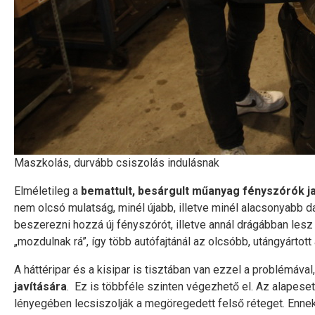
Maszkolás, durvább csiszolás indulásnak
Elméletileg a
bemattult, besárgult műanyag fényszórók j
nem olcsó mulatság, minél újabb, illetve minél alacsonyabb 
beszerezni hozzá új fényszórót, illetve annál drágábban lesz
„mozdulnak rá”, így több autófajtánál az olcsóbb, utángyártott
A háttéripar és a kisipar is tisztában van ezzel a problémával
javítására
. Ez is többféle szinten végezhető el. Az alapese
lényegében lecsiszolják a megöregedett felső réteget. Ennek