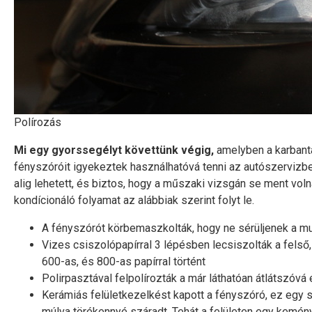
Polírozás
Mi egy gyorssegélyt követtünk végig,
amelyben a karbanta
fényszóróit igyekeztek használhatóvá tenni az autószervizben.
alig lehetett, és biztos, hogy a műszaki vizsgán se ment voln
kondícionáló folyamat az alábbiak szerint folyt le.
A fényszórót körbemaszkolták, hogy ne sérüljenek a m
Vizes csiszolópapírral 3 lépésben lecsiszolták a felső
600-as, és 800-as papírral történt
Polirpasztával felpolírozták a már láthatóan átlátszóvá
Kerámiás felületkezelkést kapott a fényszóró, ez egy s
múlva törékennyé száradt. Tehát a felületen egy kemény,