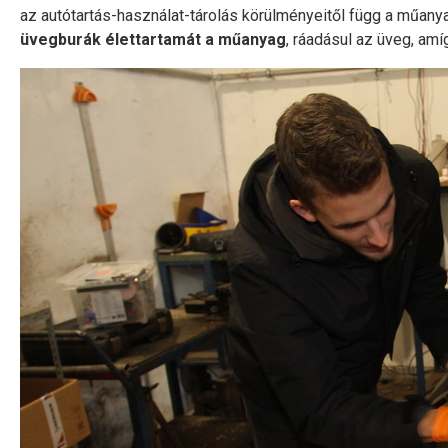
az autótartás-használat-tárolás körülményeitől függ a műan
üvegburák élettartamát a műanyag
, ráadásul az üveg, amí