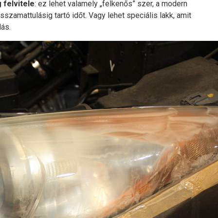
 felvitele
: ez lehet valamely „felkenős” szer, a modern
szamattulásig tartó időt. Vagy lehet speciális lakk, amit
dás.