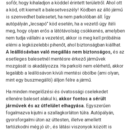
sofőr, hogy kihaladjon a köddel érintett területről. Ahol ott
a köd, ott kiemelt a balesetveszély! Ködben az álló jármű
is szenvedhet balesetet, ha nem parkolóban áll. Így
autópályán „lecsapó” köd esetén, ha a vezető úgy ítéli
meg, hogy olyan erős a látótávolság csökkenés, amelyben
nem tudja vállalni a vezetést, akkor is meg kell próbálnia
elérni a legközelebbi pihenőt, ahol biztonságban kiállhat.
A leálllósávban való megállás nem biztonságos,
és az
esetleges balesetnél mentésre érkező járművek
mozgását is akadályozza. Ha parkoló nem elérhető, akkor
legalább a leállósávon kívüli mentési öbölbe (ami olyan,
mint egy buszmegálló) álljon félre a jármű.
Ha minden megelőzési és óvatossági cselekedet
ellenére baleset alakul ki,
akkor fontos a sérült
járművek és az útfelület elhagyása.
Egyszerűen
fogalmazva kijutni a szallagkorláton túlra. Autópályán,
gyorsforgalmi úton az úttesten, illetve amellett
tartózkodni még jó út-, és látási viszonyok között is