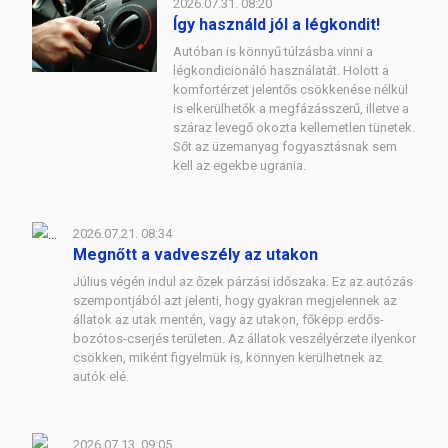
2026.07.31. 08:20
Így használd jól a légkondit!
Autóban is könnyű túlzásba vinni a
légkondicionáló használatát. Holott a
komfortérzet jelentős csökkenése nélkül
is elkerülhetők a megfázásszerű, illetve a
száraz levegő okozta kellemetlen tünetek.
Sőt az üzemanyag fogyasztásnak sem
kell az egekbe ugrania.
2026.07.21. 08:34
Megnőtt a vadveszély az utakon
Július végén indul az őzek párzási időszaka. Ez az autózás
szempontjából azt jelenti, hogy gyakran megjelennek az
állatok az utak mentén, vagy az utakon, főképp erdős-
bozótos-cserjés területen. Az állatok veszélyérzete ilyenkor
csökken, miként figyelmük is, könnyen kerülhetnek az
autók elé.
2026.07.13. 09:05