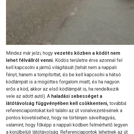
Mindez már jelzi, hogy
vezetés közben a ködöt nem
lehet félvállról venni.
Ködös területre érve azonnal fel
kell kapcsolni a jármű világítását (tehát nem a nappali
fényt, hanem a tompítottat, és be kell kapcsolni a hátsó
ködlámpát is a mögöttes forgalom miatt, és ha nagyon
erős a köd, akkor az első ködlámpát is, ha rendelkezik
vele az adott autó). A
haladási sebességet a
látótávolság függvényében kell csökkenteni,
továbbá
referenciapontokat kell találni az út vonalvezetésének a
pontos követéséhez, hogy ne történjen sávelhagyás,
valamint, hogy főképp a nappali ködben felmérhető legyen
a körülbelüli látótávolság. Referenciapontok lehetnek az út