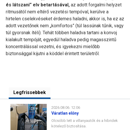
és látszani” elv betartásával,
az adott forgalmi helyzet
ritmusától nem eltérő vezetési tempóval, kerülve a
hirtelen cselekvéseket érdemes haladni, akkor is, ha ez az
adott vezetőnek nem „komfortos” (túl lassúnak tűnik, vagy
túl gyorsnak ítéli). Tehát többen haladva tartani a konvoj
kialakult tempóját, egyedül haladva pedig magasszintű
koncentrálással vezetni, és igyekezni mielőbb
biztonsággal kijutni a köddel érintett területről.
Legfrissebbek
2026.08.06. 12:06
Váratlan előny
Olcsóbb lett a villanyautók és a hibridek
kötelező biztosítása.