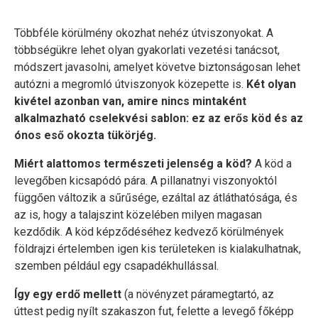
Többféle körülmény okozhat nehéz útviszonyokat. A
többségükre lehet olyan gyakorlati vezetési tanácsot,
módszert javasolni, amelyet követve biztonságosan lehet
autózni a megromló útviszonyok közepette is.
Két olyan
kivétel azonban van, amire nincs mintaként
alkalmazható cselekvési sablon: ez az erős köd és az
ónos eső okozta tükörjég.
Miért alattomos természeti jelenség a köd?
A köd a
levegőben kicsapódó pára. A pillanatnyi viszonyoktól
függően változik a sűrűsége, ezáltal az átláthatósága, és
az is, hogy a talajszint közelében milyen magasan
kezdődik. A köd képződéséhez kedvező körülmények
földrajzi értelemben igen kis területeken is kialakulhatnak,
szemben például egy csapadékhullással.
Így egy erdő mellett
(a növényzet páramegtartó, az
úttest pedig nyílt szakaszon fut, felette a levegő főképp