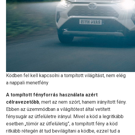
Ködben fel kell kapcsolni a tompított világítást, nem elég
a nappali menetfény
A tompított fényforrás használata azért
célravezetőbb
, mert az nem szórt, hanem irányított fény.
Ebben az üzemmódban a világítótest által vetített
fénysugár az útfelületre irányul. Mivel a köd a legritkább
esetben „tömör az útfelületig”, a tompított fény a köd
ritkább rétegén át tud bevilágítani a ködbe, ezzel tud a