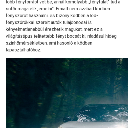
több fényforrást vet be, annál komolyabb „fényfalat” tud a
sofőr maga elé „emelni”. Emiatt nem szabad ködben
fényszórót használni, és bizony ködben a led-
fényszórókkal szerelt autók tulajdonosai is
kényelmetlenebbül érezhetik magukat, mert ez a
világítástípus telítettebb fényt bocsát ki, ráadásul hideg
színhőmérsékletben, ami hasonló a ködben
tapasztalhatóhoz.