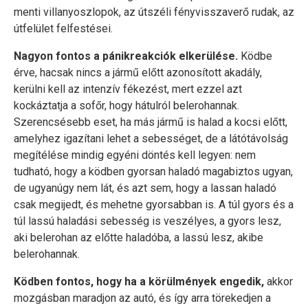
menti villanyoszlopok, az útszéli fényvisszaverő rudak, az
útfelület felfestései.
Nagyon fontos a pánikreakciók elkerülése.
Ködbe
érve, hacsak nincs a jármű előtt azonosított akadály,
kerülni kell az intenzív fékezést, mert ezzel azt
kockáztatja a sofőr, hogy hátulról belerohannak.
Szerencsésebb eset, ha más jármű is halad a kocsi előtt,
amelyhez igazítani lehet a sebességet, de a látótávolság
megítélése mindig egyéni döntés kell legyen: nem
tudható, hogy a ködben gyorsan haladó magabiztos ugyan,
de ugyanúgy nem lát, és azt sem, hogy a lassan haladó
csak megijedt, és mehetne gyorsabban is. A túl gyors és a
túl lassú haladási sebesség is veszélyes, a gyors lesz,
aki belerohan az előtte haladóba, a lassú lesz, akibe
belerohannak.
Ködben fontos, hogy ha a körülmények engedik,
akkor
mozgásban maradjon az autó, és így arra törekedjen a