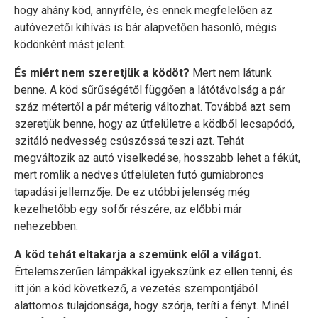
hogy ahány köd, annyiféle, és ennek megfelelően az
autóvezetői kihívás is bár alapvetően hasonló, mégis
ködönként mást jelent.
És miért nem szeretjük a ködöt?
Mert nem látunk
benne. A köd sűrűségétől függően a látótávolság a pár
száz métertől a pár méterig változhat. Továbbá azt sem
szeretjük benne, hogy az útfelületre a ködből lecsapódó,
szitáló nedvesség csúszóssá teszi azt. Tehát
megváltozik az autó viselkedése, hosszabb lehet a fékút,
mert romlik a nedves útfelületen futó gumiabroncs
tapadási jellemzője. De ez utóbbi jelenség még
kezelhetőbb egy sofőr részére, az előbbi már
nehezebben.
A köd tehát eltakarja a szemünk elől a világot.
Értelemszerűen lámpákkal igyekszünk ez ellen tenni, és
itt jön a köd következő, a vezetés szempontjából
alattomos tulajdonsága, hogy szórja, teríti a fényt. Minél