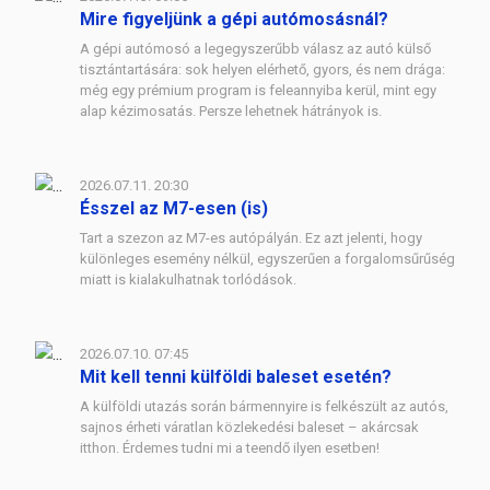
Mire figyeljünk a gépi autómosásnál?
A gépi autómosó a legegyszerűbb válasz az autó külső
tisztántartására: sok helyen elérhető, gyors, és nem drága:
még egy prémium program is feleannyiba kerül, mint egy
alap kézimosatás. Persze lehetnek hátrányok is.
2026.07.11. 20:30
Ésszel az M7-esen (is)
Tart a szezon az M7-es autópályán. Ez azt jelenti, hogy
különleges esemény nélkül, egyszerűen a forgalomsűrűség
miatt is kialakulhatnak torlódások.
2026.07.10. 07:45
Mit kell tenni külföldi baleset esetén?
A külföldi utazás során bármennyire is felkészült az autós,
sajnos érheti váratlan közlekedési baleset – akárcsak
itthon. Érdemes tudni mi a teendő ilyen esetben!