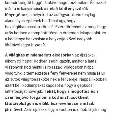
ködsűrűségtől függő látótávolságot biztosítani. És ezzel
már rá is kanyarodunk
az első ködfényszórók
lényegéhez,
amelyeket az autógyártók viszonylag
alacsonyan építenek be. Tehát úgy, hogy
bevilágíthassanak a köd alá. Ezért történhet az meg, hogy
erős ködben a tompított fényt is érdemes lekapcsolni, és
a ködlámpa használata a helyzetjelzővel nagyobb
látótávolságot biztosít.
A világítás mindemellett elsősorban
az éjszakai,
alkonyati, hajnali ködben segít igazán, amikor a látási
viszonyok köd nélkül is rosszak. Világosban hiába
világítunk, a természetes fény fényerejét nem múlja felül
az autók világítóeszközeinek a fényereje. Nappali ködben
azért kell ködlámpákat kapcsolni, hogy a gépkocsi
láthatóságát növeljük.
Tehát, hogy a mögöttes és a
szembejövő forgalom a köd miatt csökkent
látótávolságon is előbb észrevehesse a másik
járművet.
Akár éjszaka, úgy a ködben is előbb látjuk meg