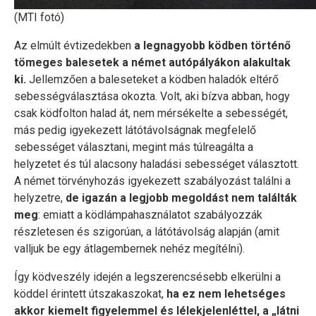
(MTI fotó)
Az elmúlt évtizedekben
a legnagyobb ködben történő
tömeges balesetek a német autópályákon alakultak
ki.
Jellemzően a baleseteket a ködben haladók eltérő
sebességválasztása okozta. Volt, aki bízva abban, hogy
csak ködfolton halad át, nem mérsékelte a sebességét,
más pedig igyekezett látótávolságnak megfelelő
sebességet választani, megint más túlreagálta a
helyzetet és túl alacsony haladási sebességet választott.
A német törvényhozás igyekezett szabályozást találni a
helyzetre,
de igazán a legjobb megoldást nem találták
meg
: emiatt a ködlámpahasználatot szabályozzák
részletesen és szigorúan, a látótávolság alapján (amit
valljuk be egy átlagembernek nehéz megítélni).
Így ködveszély idején a legszerencsésebb elkerülni a
köddel érintett útszakaszokat,
ha ez nem lehetséges
akkor kiemelt figyelemmel és lélekjelenléttel, a „látni