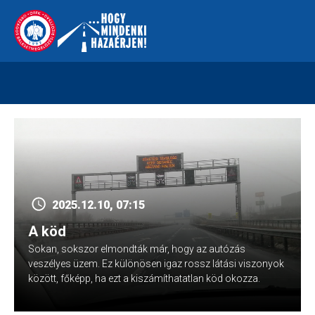
Skip
112
kreszvaltozas.hu
to
content
2025.12.10, 07:15
A köd
Sokan, sokszor elmondták már, hogy az autózás
veszélyes üzem. Ez különösen igaz rossz látási viszonyok
között, főképp, ha ezt a kiszámíthatatlan köd okozza.