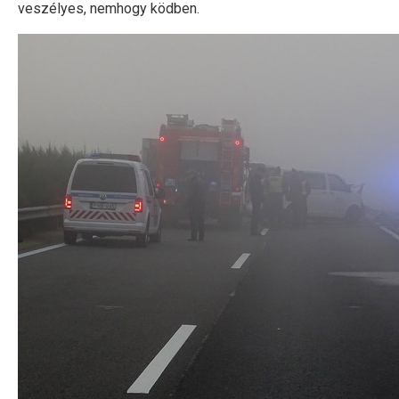
veszélyes, nemhogy ködben.