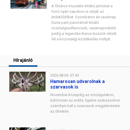
A főváros muzeális értékű járművei a
forró nyári napokon is várják az
érdeklődőket. Szombaton és vasárnap
Duna-parti panorámát kínáló
nosztalgiavillamosok, vasárnaponként
pedig a legendás Ikarus-buszok idézik
fel a közösségi közlekedés múltját.
Hírajánló
2026.08.04. 07:43
Hamarosan udvarolnak a
szarvasok is
November közepéig az országutakon,
különösen az erdős, ligetes szakaszokon
számítani kell a szarvasok megjelenésére
az úttesten.