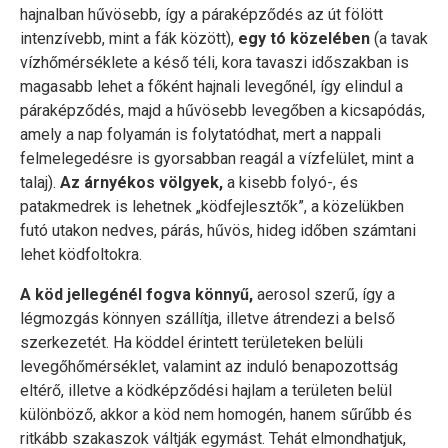
hajnalban hűvösebb, így a páraképződés az út fölött
intenzívebb, mint a fák között),
egy tó közelében
(a tavak
vízhőmérséklete a késő téli, kora tavaszi időszakban is
magasabb lehet a főként hajnali levegőnél, így elindul a
páraképződés, majd a hűvösebb levegőben a kicsapódás,
amely a nap folyamán is folytatódhat, mert a nappali
felmelegedésre is gyorsabban reagál a vízfelület, mint a
talaj).
Az árnyékos völgyek,
a kisebb folyó-, és
patakmedrek is lehetnek „ködfejlesztők”, a közelükben
futó utakon nedves, párás, hűvös, hideg időben számtani
lehet ködfoltokra.
A köd jellegénél fogva könnyű,
aerosol szerű, így a
légmozgás könnyen szállítja, illetve átrendezi a belső
szerkezetét. Ha köddel érintett területeken belüli
levegőhőmérséklet, valamint az induló benapozottság
eltérő, illetve a ködképződési hajlam a területen belül
különböző, akkor a köd nem homogén, hanem sűrűbb és
ritkább szakaszok váltják egymást. Tehát elmondhatjuk,