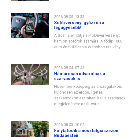
2026.08.05. 13:33
Sofőrverseny: győzzön a
legügyesebb!
A Scania elindítja a ProDriver versenyt
kamion sofőrök számára. A fődíj: 1000
euró értékű Scania Webshop utalvány.
2026.08.04. 07:43
Hamarosan udvarolnak a
szarvasok is
November közepéig az országutakon,
különösen az erdős, ligetes
szakaszokon számítani kell a szarvasok
megjelenésére az úttesten.
2026.08.03. 10:05
Folytatódik a nosztalgiaszezon
Budapesten