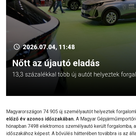
2026.07.04, 11:48
Nőtt az újautó eladás
13,3 százalékkal több új autót helyeztek forg
Magyarországon 74 905 új személyautót helyeztek forgalomb
előző év azonos időszakában.
A Magyar Gépjárműimportőrö
hónapban 7498 elektromos személyautó került forgalomba, 
időszakához képest. A bővülés hátterében továbbra is az állam