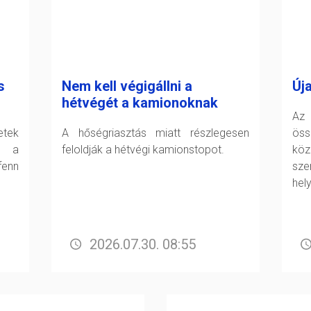
s
Nem kell végigállni a
Új
hétvégét a kamionoknak
Az 
tek
A hőségriasztás miatt részlegesen
öss
t a
feloldják a hétvégi kamionstopot.
köz
fenn
sz
hel
2026.07.30. 08:55