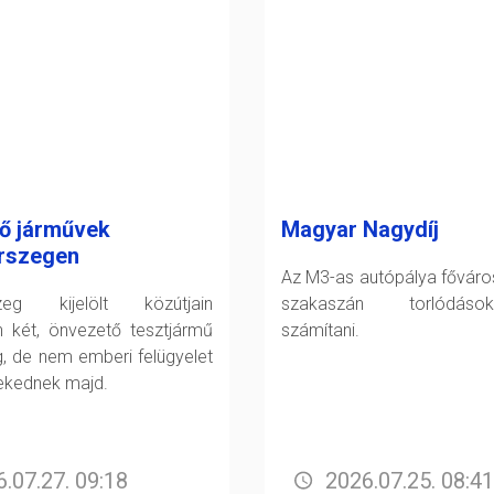
ő járművek
Magyar Nagydíj
rszegen
Az M3-as autópálya főváro
szeg kijelölt közútjain
szakaszán torlódáso
 két, önvezető tesztjármű
számítani.
g, de nem emberi felügyelet
lekednek majd.
.07.27. 09:18
2026.07.25. 08:41