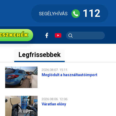
112
SEGÉLYHÍVÁS
ESZkerék
Legfrissebbek
2026.08.07. 15:11
Meglódult a használtautóimport
2026.08.06. 12:06
Váratlan előny