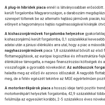
A plug-in hibridek piaca
ennél is látványosabban erősödött.
került forgalomba Magyarországon, a darabszám megduplázódot
szerepet töltenek be az alternatív hajtású járművek piacán,
előnyeit a hagyományos hajtás rugalmasságával kívánják ötvö
A kishaszonjárművek forgalomba helyezése
gyakorlatila
kishaszonjármű került forgalomba, 0,1 százalékkal kevesebb
adatai után a júniusi élénkülés arra utal, hogy a piac a másodi
nagyhaszonjárművek
piaca 1,8 százalékkal bővült az első 
flottamegújítások, az európai logisztikai és infrastruktúra-fe
élénkülése támogatta, a magas finanszírozási költségek és 
visszafogják a gyorsabb növekedést.
Az autóbuszok forga
haladta meg az előző év azonos időszakát. A nagyobb flott
meg, de a félév egészét tekintve az MGE egyértelműen pozití
A motorkerékpárok piaca
a hosszú ideje tartó pozitív trend
motorkerékpárt helyeztek forgalomba, 42,9 százalékkal töb
felülmúlja az egyesület korábbi, 2-5 százalékos éves növek