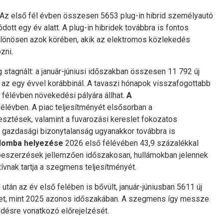
 Az első fél évben összesen 5653 plug-in hibrid személyautó
t egy év alatt. A plug-in hibridek továbbra is fontos
 különösen azok körében, akik az elektromos közlekedés
zni.
g stagnált: a január-júniusi időszakban összesen 11 792 új
 az egy évvel korábbinál. A tavaszi hónapok visszafogottabb
k félévben növekedési pályára állhat.
A
félévben. A piac teljesítményét elsősorban a
jlesztések, valamint a fuvarozási kereslet fokozatos
a gazdasági bizonytalanság ugyanakkor továbbra is
lomba helyezése
2026 első félévében 43,9 százalékkal
abeszerzések jellemzően időszakosan, hullámokban jelennek
vnak tartja a szegmens teljesítményét.
 után az év első felében is bővült, január-júniusban 5611 új
bet, mint 2025 azonos időszakában. A szegmens így messze
edésre vonatkozó előrejelzését.