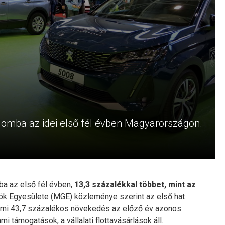
alomba az idei első fél évben Magyarországon.
a az első fél évben,
13,3 százalékkal többet, mint az
k Egyesülete (MGE) közleménye szerint az első hat
ami 43,7 százalékos növekedés az előző év azonos
i támogatások, a vállalati flottavásárlások áll.