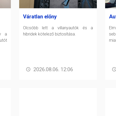
Váratlan előny
Au
Olcsóbb lett a villanyautók és a
Elm
gy a
hibridek kötelező biztosítása.
seb
tót
miat
2026.08.06. 12:06