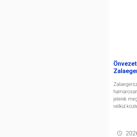
Önvezet
Zalaege
Zalaeger
hamarosan
jelenik me
nélkül köz
2026