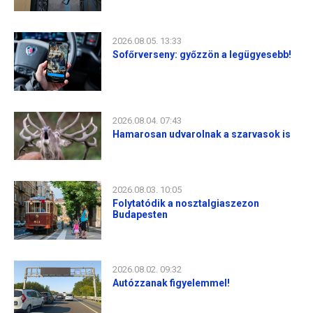
2026.08.05. 13:33
Sofőrverseny: győzzön a legügyesebb!
2026.08.04. 07:43
Hamarosan udvarolnak a szarvasok is
2026.08.03. 10:05
Folytatódik a nosztalgiaszezon
Budapesten
2026.08.02. 09:32
Autózzanak figyelemmel!