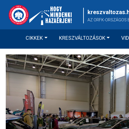
Skip
to
kreszvaltozas.
content
AZ ORFK-ORSZÁGOS 
CIKKEK
KRESZVÁLTOZÁSOK
VI