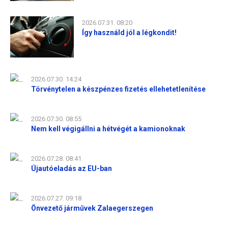
2026.07.31. 08:20
Így használd jól a légkondit!
2026.07.30. 14:24
Törvénytelen a készpénzes fizetés ellehetetlenítése
2026.07.30. 08:55
Nem kell végigállni a hétvégét a kamionoknak
2026.07.28. 08:41
Újautóeladás az EU-ban
2026.07.27. 09:18
Önvezető járművek Zalaegerszegen