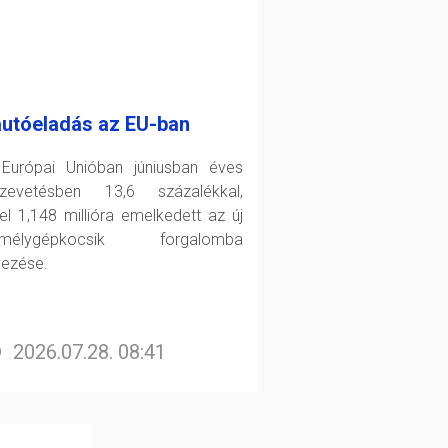
autóeladás az EU-ban
Európai Unióban júniusban éves
zevetésben 13,6 százalékkal,
el 1,148 millióra emelkedett az új
emélygépkocsik forgalomba
yezése.
2026.07.28. 08:41