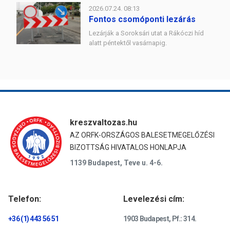
2026.07.24. 08:13
Fontos csomóponti lezárás
Lezárják a Soroksári utat a Rákóczi híd
alatt péntektől vasárnapig.
kreszvaltozas.hu
AZ ORFK-ORSZÁGOS BALESETMEGELŐZÉSI
BIZOTTSÁG HIVATALOS HONLAPJA
1139 Budapest, Teve u. 4-6.
Telefon:
Levelezési cím:
+36 (1) 443 56 51
1903 Budapest, Pf.: 314.