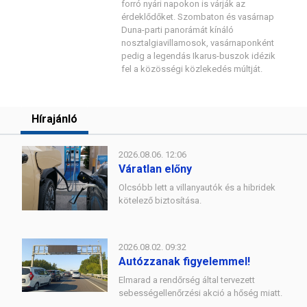
forró nyári napokon is várják az
érdeklődőket. Szombaton és vasárnap
Duna-parti panorámát kínáló
nosztalgiavillamosok, vasárnaponként
pedig a legendás Ikarus-buszok idézik
fel a közösségi közlekedés múltját.
Hírajánló
2026.08.06. 12:06
Váratlan előny
Olcsóbb lett a villanyautók és a hibridek
kötelező biztosítása.
2026.08.02. 09:32
Autózzanak figyelemmel!
Elmarad a rendőrség által tervezett
sebességellenőrzési akció a hőség miatt.