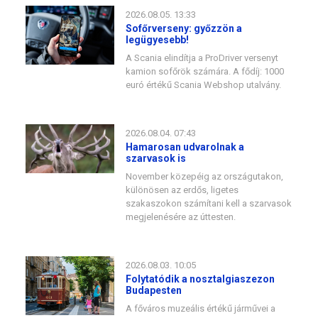
2026.08.05. 13:33
Sofőrverseny: győzzön a
legügyesebb!
A Scania elindítja a ProDriver versenyt
kamion sofőrök számára. A fődíj: 1000
euró értékű Scania Webshop utalvány.
2026.08.04. 07:43
Hamarosan udvarolnak a
szarvasok is
November közepéig az országutakon,
különösen az erdős, ligetes
szakaszokon számítani kell a szarvasok
megjelenésére az úttesten.
2026.08.03. 10:05
Folytatódik a nosztalgiaszezon
Budapesten
A főváros muzeális értékű járművei a