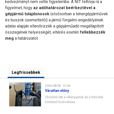
kedvezményt nem vette figyelembe. A NIT felhívja rá a
figyelmet, hogy
az adóhatározat beérkeztével a
gépjármű tulajdonosok
(elsősorban a tehergépjárművek
és buszok üzemeltetői) a jármű forgalmi engedélyének
adatai alapján ellenőrizzék a gépjárműadó megállapított
összegének helyességét, eltérés esetén
fellebbezzék
meg
a határozatot.
Legfrissebbek
2026.08.06. 12:06
Váratlan előny
Olcsóbb lett a villanyautók és a hibridek
kötelező biztosítása.