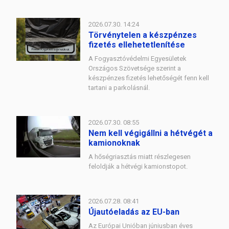
2026.07.30. 14:24
Törvénytelen a készpénzes
fizetés ellehetetlenítése
A Fogyasztóvédelmi Egyesületek
Országos Szövetsége szerint a
készpénzes fizetés lehetőségét fenn kell
tartani a parkolásnál.
2026.07.30. 08:55
Nem kell végigállni a hétvégét a
kamionoknak
A hőségriasztás miatt részlegesen
feloldják a hétvégi kamionstopot.
2026.07.28. 08:41
Újautóeladás az EU-ban
Az Európai Unióban júniusban éves