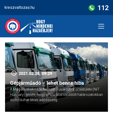
Skip
112
kreszvaltozas.hu
to
content
2021.02.28, 09:29
Gépjárműadó – lehet benne hiba
A Magánvállalkozók Nemzeti Fuvarozó Ipartestülete (NiT
Hungary) jelezte, hogy a NAV által kiküldött határozatokban
előfordulhat téves adóösszeg.