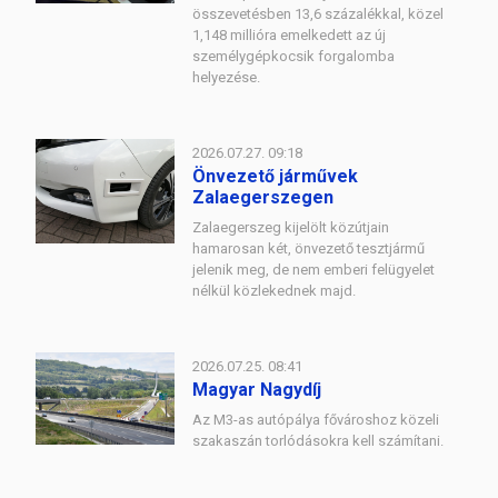
összevetésben 13,6 százalékkal, közel
1,148 millióra emelkedett az új
személygépkocsik forgalomba
helyezése.
2026.07.27. 09:18
Önvezető járművek
Zalaegerszegen
Zalaegerszeg kijelölt közútjain
hamarosan két, önvezető tesztjármű
jelenik meg, de nem emberi felügyelet
nélkül közlekednek majd.
2026.07.25. 08:41
Magyar Nagydíj
Az M3-as autópálya fővároshoz közeli
szakaszán torlódásokra kell számítani.