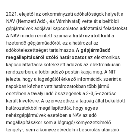
2021. elejétől az önkormányzati adóhatóságok helyett a
NAV (Nemzeti Adó-, és Vámhivatal) vette át a belföldi
gépjárművek adójával kapcsolatos adóztatási feladatokat.
A NAV minden érintett számára
határozatot küld
a
fizetendő gépjárműadóról, ez a határozat az
adókötelezettséget tartalmazza.
A gépjárműadó
megállapításáról szóló határozatot
az elektronikus
kapcsolattartásra kötelezett adózók az elektronikusan
rendszerben, a többi adózó postán kapja meg. A NIT
jelezte, hogy a tagságától érkező információk szerint a
napokban kézhez vett határozatokban több jármű
esetében a tavalyi adó összegének a 3-3,5-szöröse
került kivetésre. A szervezethez a tagság által beküldött
határozatokból megállapították, hogy egyes
nehézgépjárművek esetében a NAV az adó
megállapításakor sem a légrugó/környezetkímélő
tengely-, sem a környezetvédelmi besorolás után járó