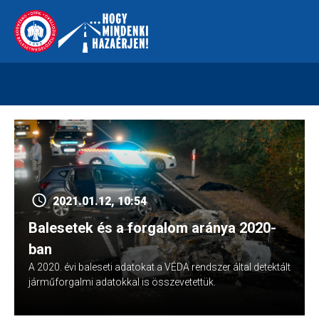
Skip
112
kreszvaltozas.hu
to
content
2021.01.12, 10:54
Balesetek és a forgalom aránya 2020-
ban
A 2020. évi baleseti adatokat a VÉDA rendszer által detektált
járműforgalmi adatokkal is összevetettük.