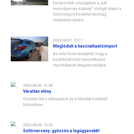
Európa több országában a „két
másodperces szabály” szolgál alapul a
biztonságos követési távolság
meghatározására.
2026.08.07. 15:11
Meglódult a használtautóimport
Az erős forint rásegített, hogy a
korábbinál több használtautót
importáljanak Magyarországra.
2026.08.06. 12:06
Váratlan előny
Olcsóbb lett a villanyautók és a hibridek kötelező
biztosítása.
2026.08.05. 13:33
Sofőrverseny: győzzön a legügyesebb!