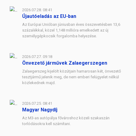
2026.07.28. 08:41
Újautóeladás az EU-ban
Az Európai Unióban júniusban éves összevetésben 13,6
százalékkal, közel 1,148 millióra emelkedett az új
személygépkocsik forgalomba helyezése.
2026.07.27. 09:18
Önvezető járművek Zalaegerszegen
Zalaegerszeg kijelölt közútjain hamarosan két, önvezető
tesztjármű jelenik meg, de nem emberi felügyelet nélkül
közlekednek majd.
2026.07.25. 08:41
Magyar Nagydíj
Az M3-as autópálya fővároshoz közeli szakaszán
torlódásokra kell számítani.