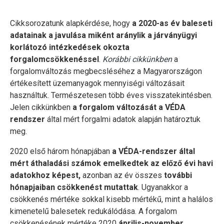
Cikksorozatunk alapkérdése, hogy
a 2020-as év baleseti
adatainak a javulása miként aránylik a járványügyi
korlátozó intézkedések okozta
forgalomcsökkenéssel
.
Korábbi cikkünkben
a
forgalomváltozás megbecsléséhez a Magyarországon
értékesített üzemanyagok mennyiségi változásait
használtuk. Természetesen több éves visszatekintésben.
Jelen cikkünkben
a forgalom változását a VÉDA
rendszer
által mért forgalmi adatok alapján határoztuk
meg.
2020 első három hónapjában
a VÉDA-rendszer által
mért áthaladási számok emelkedtek az előző évi havi
adatokhoz képest,
azonban az év összes
további
hónapjaiban csökkenést mutattak
. Ugyanakkor a
csökkenés mértéke sokkal kisebb mértékű, mint a halálos
kimenetelű balesetek redukálódása. A forgalom
csökkenésének mértéke 2020
április-november