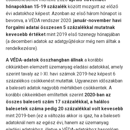
hónapokban 15-19 százalék
között mozgott az előző
évi adatokhoz képest. Azonban az első három hónapot is
bevonva, a VÉDA rendszer 2020.
január-november havi
forgalmi adatai összesen 5 százalékkal mutatnak
kevesebb értéket
mint 2019 első tizenegy hónapjában
(a decemberi adatok az adatgyűjtéskor még nem álltak a
rendelkezésre).
A VÉDA-adatok összhangban állnak
a korábbi
cikkünkben elemzett üzemanyag eladási adatokkal, amely
szerint tavaly az I-XI. havi számok 2019-hez képest 6
százalékos csökkenést mutattak. Ugyanezen időszakban
a baleseti adatok nagyobb mértékben csökkentek. A
korábbi cikkeinkben említettek szerint
2020-ban az
összes baleseti szám 17 százalékkal, a halálos
balesetek száma pedig 20 százalékkal volt kevesebb
mint 2019-ben (ez a változás akkor is igaz, ha a baleseti
adatoknál nem az egész évi, hanem az üzemanyag
eladási adatokhoz, illetve a VÉDA-adatokhoz hasonlóan