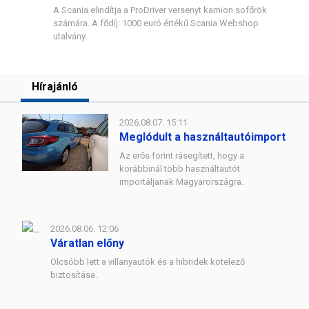
A Scania elindítja a ProDriver versenyt kamion sofőrök
számára. A fődíj: 1000 euró értékű Scania Webshop
utalvány.
Hírajánló
2026.08.07. 15:11
Meglódult a használtautóimport
Az erős forint rásegített, hogy a
korábbinál több használtautót
importáljanak Magyarországra.
2026.08.06. 12:06
Váratlan előny
Olcsóbb lett a villanyautók és a hibridek kötelező
biztosítása.