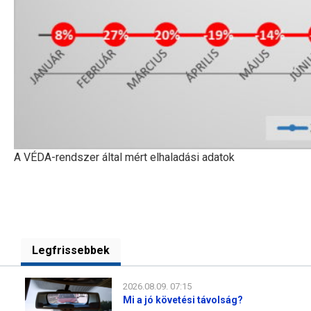
A VÉDA-rendszer által mért elhaladási adatok
Legfrissebbek
2026.08.09. 07:15
Mi a jó követési távolság?