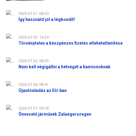
2026.07.31. 08:20
Így használd jól a légkondit!
2026.07.30. 14:24
Törvénytelen a készpénzes fizetés ellehetetlenítése
2026.07.30. 08:55
Nem kell végigállni a hétvégét a kamionoknak
2026.07.28. 08:41
Újautóeladás az EU-ban
2026.07.27. 09:18
Önvezető járművek Zalaegerszegen