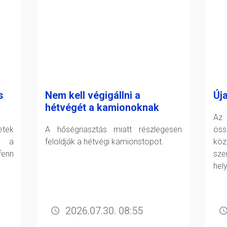
s
Nem kell végigállni a
Új
hétvégét a kamionoknak
Az 
tek
A hőségriasztás miatt részlegesen
öss
t a
feloldják a hétvégi kamionstopot.
köz
fenn
sz
hel
2026.07.30. 08:55