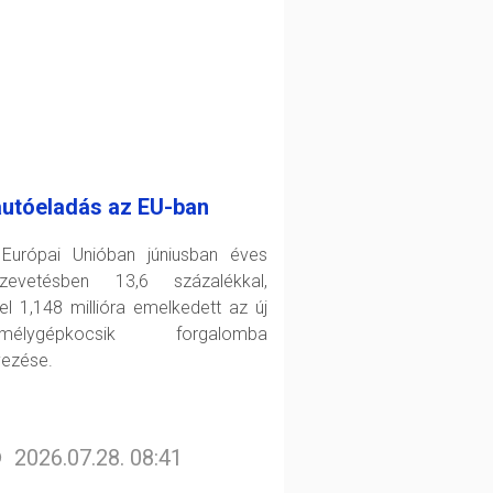
autóeladás az EU-ban
Európai Unióban júniusban éves
zevetésben 13,6 százalékkal,
el 1,148 millióra emelkedett az új
emélygépkocsik forgalomba
yezése.
2026.07.28. 08:41