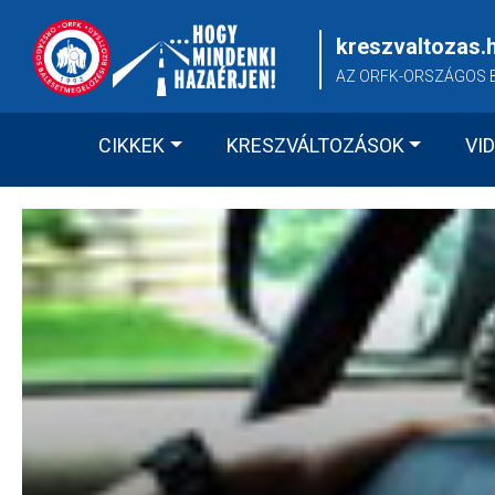
Skip
to
kreszvaltozas.
content
AZ ORFK-ORSZÁGOS 
CIKKEK
KRESZVÁLTOZÁSOK
VI