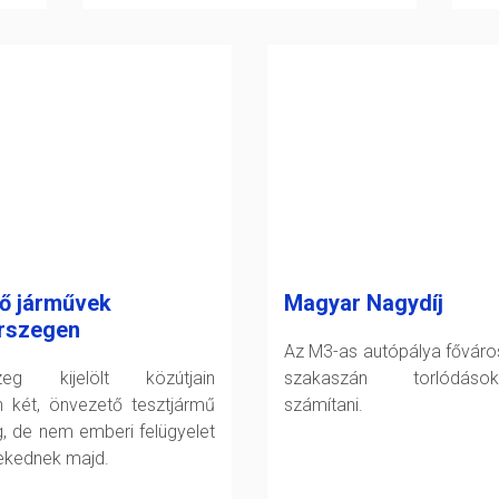
ő járművek
Magyar Nagydíj
rszegen
Az M3-as autópálya főváro
szeg kijelölt közútjain
szakaszán torlódáso
 két, önvezető tesztjármű
számítani.
g, de nem emberi felügyelet
lekednek majd.