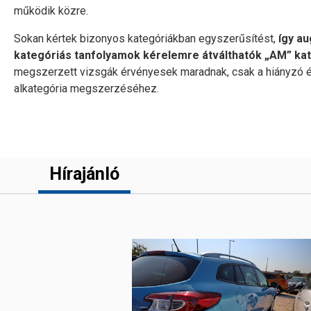
működik közre.
Sokan kértek bizonyos kategóriákban egyszerűsítést,
így au
kategóriás tanfolyamok kérelemre átválthatók „AM” kate
megszerzett vizsgák érvényesek maradnak, csak a hiányzó és m
alkategória megszerzéséhez.
Hírajánló