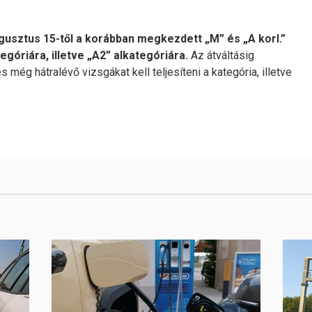
gusztus 15-től a korábban megkezdett „M” és „A korl.”
góriára, illetve „A2” alkategóriára.
Az átváltásig
ég hátralévő vizsgákat kell teljesíteni a kategória, illetve