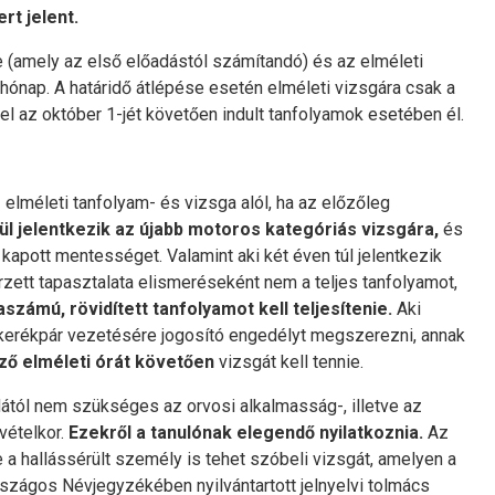
rt jelent.
 (amely az első előadástól számítandó) és az elméleti
hónap. A határidő átlépése esetén elméleti vizsgára csak a
el az október 1-jét követően indult tanfolyamok esetében él.
lméleti tanfolyam- és vizsga alól, ha az előzőleg
ül jelentkezik az újabb motoros kategóriás vizsgára,
és
apott mentességet. Valamint aki két éven túl jelentkezik
zett tapasztalata elismeréseként nem a teljes tanfolyamot,
zámú, rövidített tanfolyamot kell teljesítenie.
Aki
rkerékpár vezetésére jogosító engedélyt megszerezni, annak
ző elméleti órát követően
vizsgát kell tennie.
ától nem szükséges az orvosi alkalmasság-, illetve az
vételkor.
Ezekről a tanulónak elegendő nyilatkoznia.
Az
 a hallássérült személy is tehet szóbeli vizsgát, amelyen a
rszágos Névjegyzékében nyilvántartott jelnyelvi tolmács