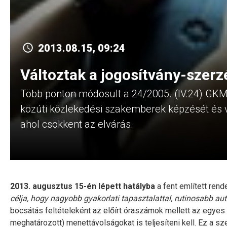
2013.08.15, 09:24
Változtak a jogosítvány-szerzé
Több ponton módosult a 24/2005. (IV.24) GKM 
közúti közlekedési szakemberek képzését és v
ahol csökkent az elvárás.
2013. augusztus 15-én lépett hatályba
a fent említett rend
célja, hogy nagyobb gyakorlati tapasztalattal, rutinosabb au
bocsátás feltételeként az előírt óraszámok mellett az egye
meghatározott) menettávolságokat is teljesíteni kell. Ez a 