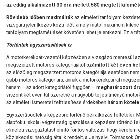
az eddig alkalmazott 30 óra mellett 580 megtett kilométe
Rövidebb időben maximálták
az elméleti tanfolyam kezdete
vizsgára jelentkezés közti időt, amely mától maximum kilenc 
tanfolyam megismétlését követően lehet jelentkezni. Ez a tét
Történtek egyszerüsítések is
A motorkerékpár-vezetői képzésben a vizsgázó mentesül az e
megszerzett motoros kategóriájától
számított két éven bel
az előzőleg megszerzett motoros kategóriája esetében nem k
újabb motoros kategóriára, annak a motorkerékpárral megszer
hanem – az adott kategóriától függően –
meghatározott óras
viszont két éven túl szeretné a nagyobb teljesítményű moto
az elméleti ismeretei felfrissítése érdekében
három kötele
Egyszerűsödtek a képzésre történő beiratkozás feltételei. M
alapfokú iskolai végzettség igazolása a képzésre történő fel
elméleti vizsgáztatást érintő fontos változás, hogy kérelemre
közlekedési hatóság által kirendelt, a Jelnyelvi Tolmácsok O