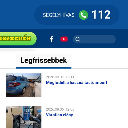
112
SEGÉLYHÍVÁS
ESZkerék
Legfrissebbek
2026.08.07. 15:11
Meglódult a használtautóimport
2026.08.06. 12:06
Váratlan előny