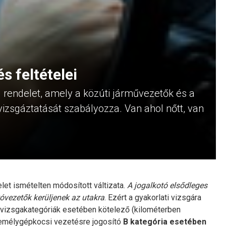
s feltételei
rendelet, amely a közúti járművezetők és a
izsgáztatását szabályozza. Van ahol nőtt, van
elet ismételten módosított váltizata.
A jogalkotó elsődleges
tóvezetők kerüljenek az utakra
. Ezért a gyakorlati vizsgára
s vizsgakategóriák esetében kötelező (kilométerben
személygépkocsi vezetésre jogosító
B kategória esetében