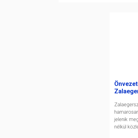
Önvezet
Zalaege
Zalaeger
hamarosan
jelenik me
nélkül köz