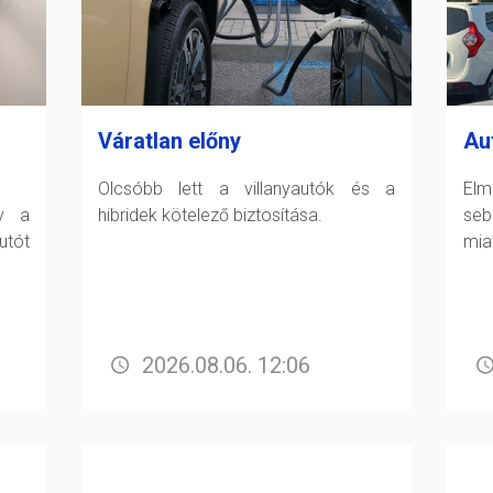
Váratlan előny
Au
Olcsóbb lett a villanyautók és a
Elm
gy a
hibridek kötelező biztosítása.
seb
tót
miat
2026.08.06. 12:06