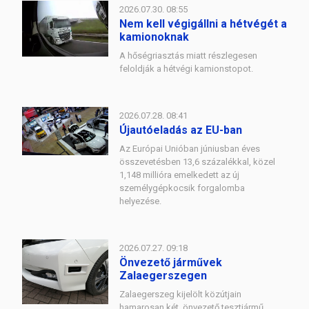
2026.07.30. 08:55
Nem kell végigállni a hétvégét a
kamionoknak
A hőségriasztás miatt részlegesen
feloldják a hétvégi kamionstopot.
2026.07.28. 08:41
Újautóeladás az EU-ban
Az Európai Unióban júniusban éves
összevetésben 13,6 százalékkal, közel
1,148 millióra emelkedett az új
személygépkocsik forgalomba
helyezése.
2026.07.27. 09:18
Önvezető járművek
Zalaegerszegen
Zalaegerszeg kijelölt közútjain
hamarosan két, önvezető tesztjármű