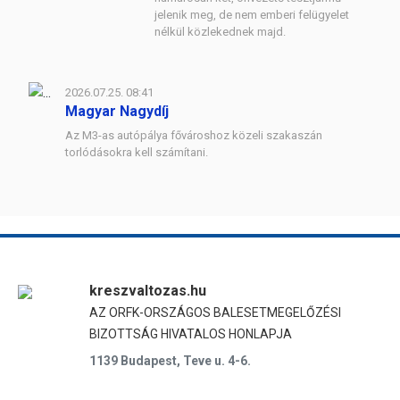
jelenik meg, de nem emberi felügyelet
nélkül közlekednek majd.
2026.07.25. 08:41
Magyar Nagydíj
Az M3-as autópálya fővároshoz közeli szakaszán
torlódásokra kell számítani.
kreszvaltozas.hu
AZ ORFK-ORSZÁGOS BALESETMEGELŐZÉSI
BIZOTTSÁG HIVATALOS HONLAPJA
1139 Budapest, Teve u. 4-6.