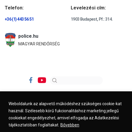
Telefon:
Levelezési cím:
+36 (1) 443 56 51
1903 Budapest, Pf.: 314.
police.hu
MAGYAR RENDŐRSÉG
Weboldalunk az alapvető működéshez szükséges cookie-kat
használ. Szélesebb körű fukcionalitáshoz marketing jellegű
Impresszum
Kapcsolat
Jogi nyilatkozat
cookiekat engedélyezhet, amivel elfogadja az Adatkezelési
tájékoztatóban foglaltakat.
Bővebben