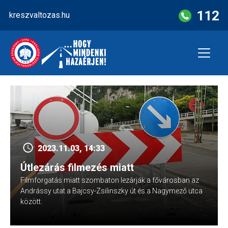
Skip
112
kreszvaltozas.hu
to
content
2023.11.03, 14:33
Útlezárás filmezés miatt
Filmforgatás miatt szombaton lezárják a fővárosban az
Andrássy utat a Bajcsy-Zsilinszky út és a Nagymező utca
között.