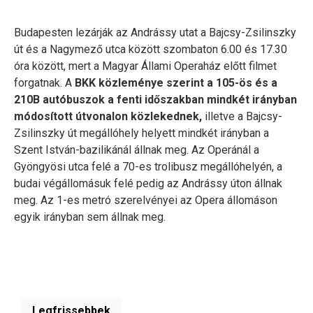
Budapesten lezárják az Andrássy utat a Bajcsy-Zsilinszky
út és a Nagymező utca között szombaton 6.00 és 17.30
óra között, mert a Magyar Állami Operaház előtt filmet
forgatnak. A
BKK közleménye szerint a 105-ös és a
210B autóbuszok a fenti időszakban mindkét irányban
módosított útvonalon közlekednek,
illetve a Bajcsy-
Zsilinszky út megállóhely helyett mindkét irányban a
Szent István-bazilikánál állnak meg. Az Operánál a
Gyöngyösi utca felé a 70-es trolibusz megállóhelyén, a
budai végállomásuk felé pedig az Andrássy úton állnak
meg. Az 1-es metró szerelvényei az Opera állomáson
egyik irányban sem állnak meg.
Legfrissebbek