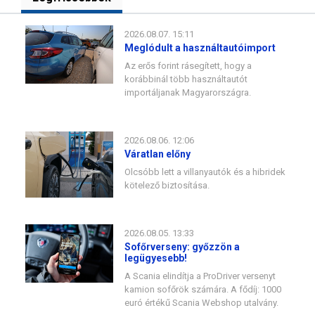
2026.08.07. 15:11
Meglódult a használtautóimport
Az erős forint rásegített, hogy a
korábbinál több használtautót
importáljanak Magyarországra.
2026.08.06. 12:06
Váratlan előny
Olcsóbb lett a villanyautók és a hibridek
kötelező biztosítása.
2026.08.05. 13:33
Sofőrverseny: győzzön a
legügyesebb!
A Scania elindítja a ProDriver versenyt
kamion sofőrök számára. A fődíj: 1000
euró értékű Scania Webshop utalvány.