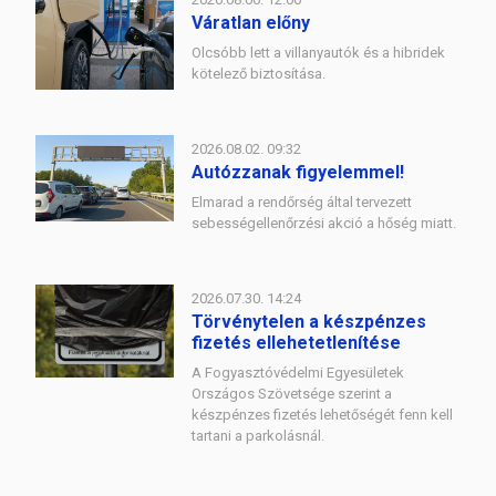
Váratlan előny
Olcsóbb lett a villanyautók és a hibridek
kötelező biztosítása.
2026.08.02. 09:32
Autózzanak figyelemmel!
Elmarad a rendőrség által tervezett
sebességellenőrzési akció a hőség miatt.
2026.07.30. 14:24
Törvénytelen a készpénzes
fizetés ellehetetlenítése
A Fogyasztóvédelmi Egyesületek
Országos Szövetsége szerint a
készpénzes fizetés lehetőségét fenn kell
tartani a parkolásnál.