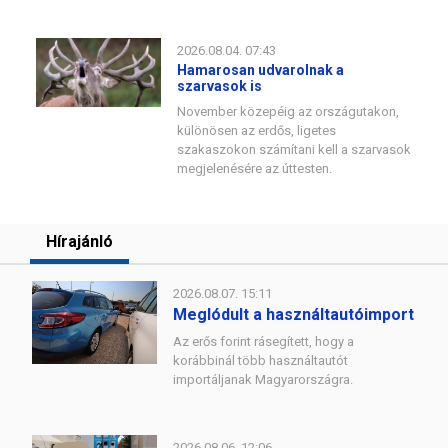
2026.08.04. 07:43
Hamarosan udvarolnak a
szarvasok is
November közepéig az országutakon,
különösen az erdős, ligetes
szakaszokon számítani kell a szarvasok
megjelenésére az úttesten.
Hírajánló
2026.08.07. 15:11
Meglódult a használtautóimport
Az erős forint rásegített, hogy a
korábbinál több használtautót
importáljanak Magyarországra.
2026.08.06. 12:06