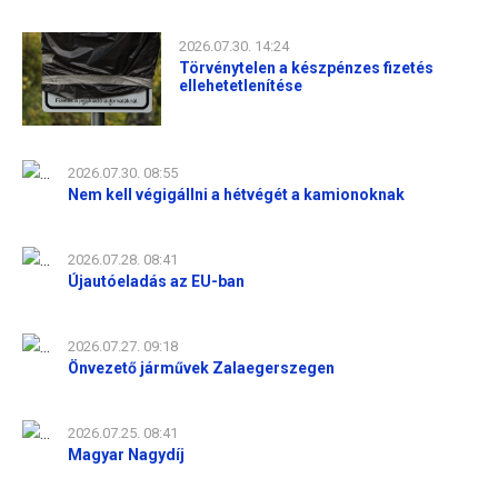
2026.07.30. 14:24
Törvénytelen a készpénzes fizetés
ellehetetlenítése
2026.07.30. 08:55
Nem kell végigállni a hétvégét a kamionoknak
2026.07.28. 08:41
Újautóeladás az EU-ban
2026.07.27. 09:18
Önvezető járművek Zalaegerszegen
2026.07.25. 08:41
Magyar Nagydíj