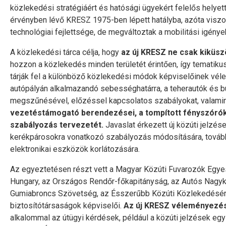
közlekedési stratégiáért és hatósági ügyekért felelős helyett
érvényben lévő KRESZ 1975-ben lépett hatályba, azóta viszon
technológiai fejlettsége, de megváltoztak a mobilitási igénye
A közlekedési tárca célja, hogy
az új KRESZ ne csak kiküszö
hozzon a közlekedés minden területét érintően, így tematiku
tárják fel a különböző közlekedési módok képviselőinek véle
autópályán alkalmazandó sebességhatárra, a teherautók és
megszűnésével, előzéssel kapcsolatos szabályokat, valami
vezetéstámogató berendezései, a tompított fényszórók
szabályozás tervezetét.
Javaslat érkezett új közúti jelzés
kerékpárosokra vonatkozó szabályozás módosítására, továb
elektronikai eszközök korlátozására.
Az egyeztetésen részt vett a Magyar Közúti Fuvarozók Egyes
Hungary, az Országos Rendőr-főkapitányság, az Autós Nagyk
Gumiabroncs Szövetség, az Ésszerűbb Közúti Közlekedésért 
biztosítótársaságok képviselői.
Az új KRESZ véleményezésé
alkalommal az útügyi kérdések, például a közúti jelzések e