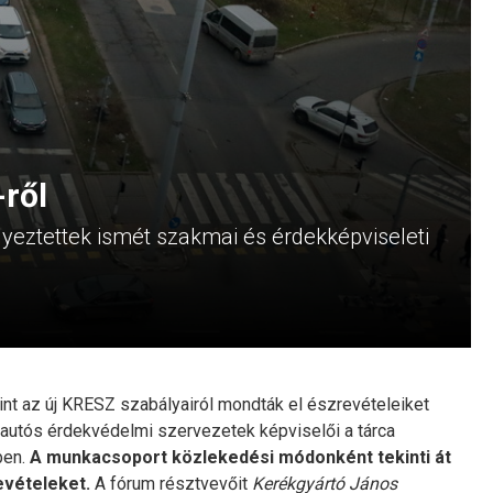
-ről
yeztettek ismét szakmai és érdekképviseleti
nt az új KRESZ szabályairól mondták el észrevételeiket
 autós érdekvédelmi szervezetek képviselői a tárca
ben.
A munkacsoport közlekedési módonként tekinti át
evételeket.
A fórum résztvevőit
Kerékgyártó János