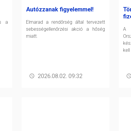
Autózzanak figyelemmel!
Tö
fiz
és a
Elmarad a rendőrség által tervezett
sebességellenőrzési akció a hőség
A F
miatt.
Or
kés
kell
2026.08.02. 09:32