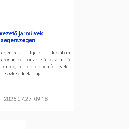
vezető járművek
laegerszegen
aegerszeg kijelölt közútjain
arosan két, önvezető tesztjármű
enik meg, de nem emberi felügyelet
kül közlekednek majd.
2026.07.27. 09:18