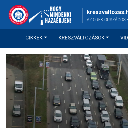
Skip
to
kreszvaltozas.
content
AZ ORFK-ORSZÁGOS 
CIKKEK
KRESZVÁLTOZÁSOK
VI