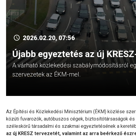
2026.02.20, 07:56
Újabb egyeztetés az új KRESZ
A várható közlekedési szabálymódosításról eg
szervezetek az ÉKM-mel.
Az Építési és Közlekedési Minisztérium (ÉKM) közlése szeri
közúti fuvarozók, autóbuszos cégek, biztosítótársaságok és
széleskörű társadalmi és szakmai egyeztetésének a kereté
az új KRESZ tervezetét, valamint az arra beérkező észr