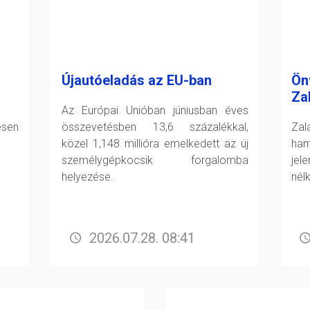
Újautóeladás az EU-ban
Ön
Za
Az Európai Unióban júniusban éves
esen
összevetésben 13,6 százalékkal,
Zal
közel 1,148 millióra emelkedett az új
ham
személygépkocsik forgalomba
jel
helyezése.
nél
2026.07.28. 08:41