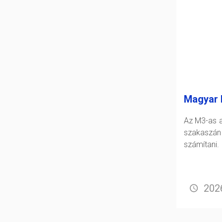
Magyar 
Az M3-as a
szakasz
számítani.
2026