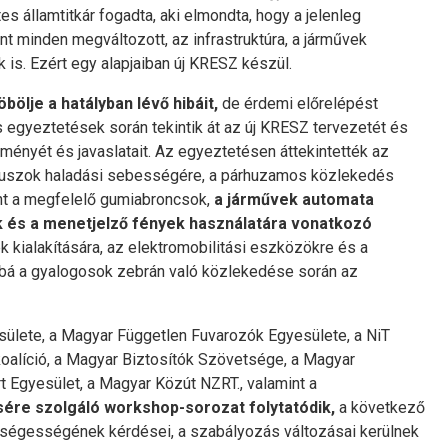
es államtitkár fogadta, aki elmondta, hogy a jelenleg
t minden megváltozott, az infrastruktúra, a járművek
k is. Ezért egy alapjaiban új KRESZ készül.
bölje a hatályban lévő hibáit,
de érdemi előrelépést
s egyeztetések során tekintik át az új KRESZ tervezetét és
ményét és javaslatait. Az egyeztetésen áttekintették az
 buszok haladási sebességére, a párhuzamos közlekedés
nt a megfelelő gumiabroncsok,
a járművek automata
 és a menetjelző fények használatára vonatkozó
ek kialakítására, az elektromobilitási eszközökre és a
bá a gyalogosok zebrán való közlekedése során az
ülete, a Magyar Független Fuvarozók Egyesülete, a NiT
oalíció, a Magyar Biztosítók Szövetsége, a Magyar
Egyesület, a Magyar Közút NZRT., valamint a
re szolgáló workshop-sorozat folytatódik,
a következő
gységességének kérdései, a szabályozás változásai kerülnek