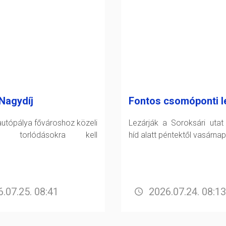
Nagydíj
Fontos csomóponti l
utópálya fővároshoz közeli
Lezárják a Soroksári utat
án torlódásokra kell
híd alatt péntektől vasárnap
.07.25. 08:41
2026.07.24. 08:13