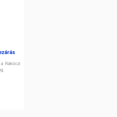
ezárás
 a Rákóczi
ig.