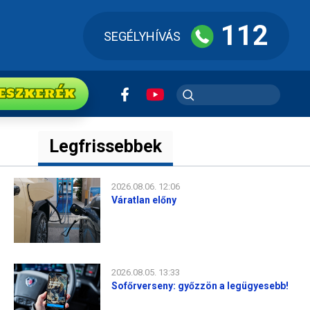
112
SEGÉLYHÍVÁS
ESZkerék
Legfrissebbek
2026.08.06. 12:06
Váratlan előny
2026.08.05. 13:33
Sofőrverseny: győzzön a legügyesebb!