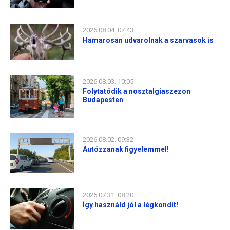
2026.08.04. 07:43
Hamarosan udvarolnak a szarvasok is
2026.08.03. 10:05
Folytatódik a nosztalgiaszezon
Budapesten
2026.08.02. 09:32
Autózzanak figyelemmel!
2026.07.31. 08:20
Így használd jól a légkondit!