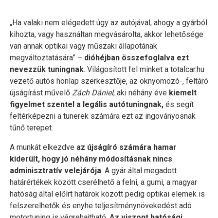
„Ha valaki nem elégedett úgy az autójával, ahogy a gyárból
kihozta, vagy használtan megvásárolta, akkor lehetősége
van annak optikai vagy műszaki állapotának
megváltoztatására” –
dióhéjban összefoglalva ezt
nevezzük tuningnak
. Világosított fel minket a totalcar.hu
vezető autós honlap szerkesztője, az oknyomozó-, feltáró
újságírást művelő
Zách Dániel
, aki néhány éve
kiemelt
figyelmet szentel a legális autótuningnak,
és segít
feltérképezni a tunerek számára ezt az ingoványosnak
tűnő terepet.
A munkát elkezdve
az újságíró számára hamar
kiderült, hogy jó néhány módosításnak nincs
adminisztratív velejárója
. A gyár által megadott
határértékek között cserélhető a felni, a gumi, a magyar
hatóság által előírt határok között pedig optikai elemek is
felszerelhetők és enyhe teljesítménynövekedést adó
motortuning is végrehajtható.
Az viszont hatósági