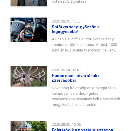
kötelező biztosítása.
2026.08.05. 13:33
Sofőrverseny: győzzön a
legügyesebb!
A Scania elindítja a ProDriver versenyt
kamion sofőrök számára. A fődíj: 1000
euró értékű Scania Webshop utalvány.
2026.08.04. 07:43
Hamarosan udvarolnak a
szarvasok is
November közepéig az országutakon,
különösen az erdős, ligetes
szakaszokon számítani kell a szarvasok
megjelenésére az úttesten.
2026.08.03. 10:05
Folytatódik a nosztalgiaszezon