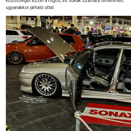
közösséget ezzel a rögös, és sokak számára ismeretlen,
ugyanakkor járható úttal.