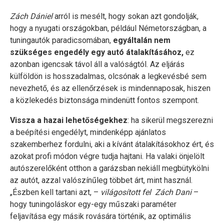
Zách Dániel
arról is mesélt, hogy sokan azt gondolják,
hogy a nyugati országokban, például Németországban, a
tuningautók paradicsomában,
egyáltalán nem
szükséges engedély egy autó átalakításához,
ez
azonban igencsak távol áll a valóságtól. Az eljárás
külföldön is hosszadalmas, olcsónak a legkevésbé sem
nevezhető, és az ellenőrzések is mindennaposak, hiszen
a közlekedés biztonsága mindenütt fontos szempont.
Vissza a hazai lehetőségekhez
: ha sikerül megszerezni
a beépítési engedélyt, mindenképp ajánlatos
szakemberhez fordulni, aki a kívánt átalakításokhoz ért, és
azokat profi módon végre tudja hajtani. Ha valaki önjelölt
autószerelőként otthon a garázsban nekiáll megbütykölni
az autót, azzal valószínűleg többet árt, mint használ.
„Észben kell tartani azt, –
világosított fel Zách Dani
–
hogy tuningoláskor egy-egy műszaki paraméter
feljavítása egy másik rovására történik, az optimális