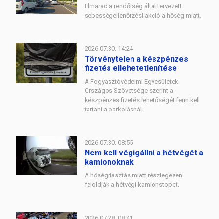
Elmarad a rendőrség által tervezett
sebességellenőrzési akció a hőség miatt.
2026.07.30. 14:24
Törvénytelen a készpénzes
fizetés ellehetetlenítése
A Fogyasztóvédelmi Egyesületek
Országos Szövetsége szerint a
készpénzes fizetés lehetőségét fenn kell
tartani a parkolásnál.
2026.07.30. 08:55
Nem kell végigállni a hétvégét a
kamionoknak
A hőségriasztás miatt részlegesen
feloldják a hétvégi kamionstopot.
2026.07.28. 08:41