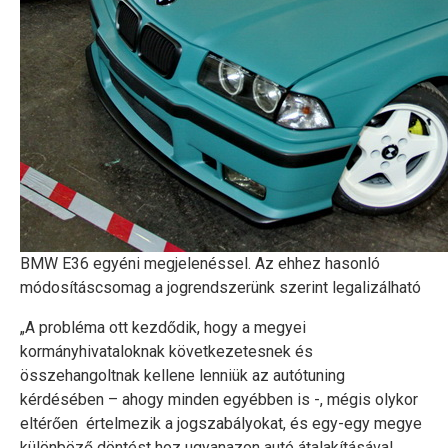
BMW E36 egyéni megjelenéssel. Az ehhez hasonló
módosításcsomag a jogrendszerünk szerint legalizálható
„A probléma ott kezdődik, hogy a megyei
kormányhivataloknak következetesnek és
összehangoltnak kellene lenniük az autótuning
kérdésében – ahogy minden egyébben is -, mégis olykor
eltérően értelmezik a jogszabályokat, és egy-egy megye
különböző döntést hoz ugyanazon autó átalakításával