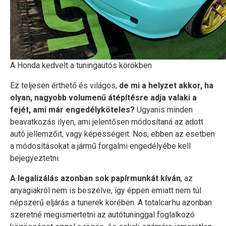
A Honda kedvelt a tuningautós körökben
Ez teljesen érthető és világos,
de mi a helyzet akkor, ha
olyan, nagyobb volumenű átépítésre adja valaki a
fejét, ami már engedélyköteles?
Ugyanis minden
beavatkozás ilyen, ami jelentősen módosítaná az adott
autó jellemzőit, vagy képességeit. Nos, ebben az esetben
a módosításokat a jármű forgalmi engedélyébe kell
bejegyeztetni.
A legalizálás azonban sok papírmunkát kíván
, az
anyagiakról nem is beszélve, így éppen emiatt nem túl
népszerű eljárás a tunerek körében. A totalcar.hu azonban
szeretné megismertetni az autótuninggal foglalkozó