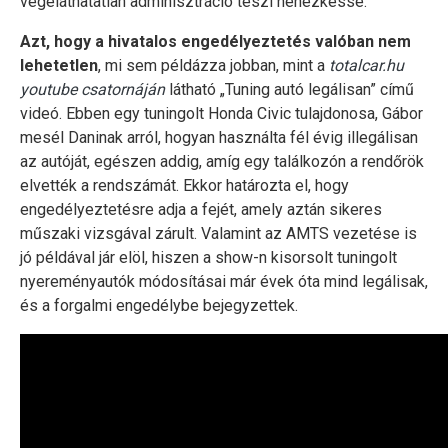
végeláthatatlan adminisztráció teszi nehézkessé.
Azt, hogy a hivatalos engedélyeztetés valóban nem
lehetetlen
, mi sem példázza jobban, mint a
totalcar.hu
youtube csatornáján
látható „Tuning autó legálisan” című
videó. Ebben egy tuningolt Honda Civic tulajdonosa, Gábor
mesél Daninak arról, hogyan használta fél évig illegálisan
az autóját, egészen addig, amíg egy találkozón a rendőrök
elvették a rendszámát. Ekkor határozta el, hogy
engedélyeztetésre adja a fejét, amely aztán sikeres
műszaki vizsgával zárult. Valamint az AMTS vezetése is
jó példával jár elöl, hiszen a show-n kisorsolt tuningolt
nyereményautók módosításai már évek óta mind legálisak,
és a forgalmi engedélybe bejegyzettek.