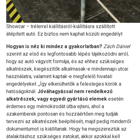
Showcar – trélerrel kiállításról-kiállításra szállított
átépített autó. Ez biztos nem kaphat közúti engedélyt
Hogyan is néz ki mindez a gyakorlatban?
Zách Dániel
szerint az első és legfontosabb lépés tájékozódni arról,
hogy az autó vágyott formája, és az ehhez szükséges
alkatrészek, kiegészítők alkalmasak-e mindennapi utcai
használatra, valamint kaptak-e megfelelő hivatali
engedélyeket. „Így elkerülhetők a felesleges körök a
hatóságoknál.
Jóváhagyással nem rendelkező
alkatrészek, vagy egyedi gyártású elemek
esetén
érdemes egy mérnökirodát útba ejteni, ahol a
szakemberek pontosan és hozzáértően meg tudják
tervezni az alkatrészek beépítését, majd pedig minderről
dokumentumot is kiállítanak. Hogy ha megszereztük az
átalakításhoz szükséges iratokat, akkor azokkal kell