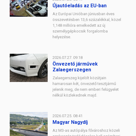
Újautóeladás az EU-ban
Az Európai Unióban júniusban éves
összevetésben 13,6 százalékkal, közel
1,148 millióra emelkedett az új
személygépkocsik forgalomba
helyezése.
2026.07.27. 09:18
Önvezető járművek
Zalaegerszegen
Zalaegerszeg kijelölt közútjain
hamarosan két, önvezető tesztjármű
jelenik meg, de nem emberi felügyelet
nélkül közlekednek majd.
2026.07.25. 08:41
Magyar Nagydíj
Az M3-as autópálya fővároshoz közeli