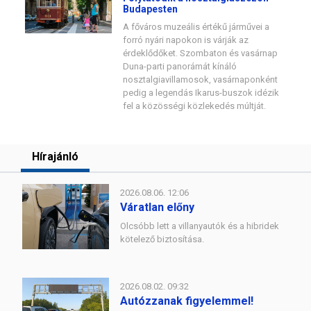
Budapesten
A főváros muzeális értékű járművei a
forró nyári napokon is várják az
érdeklődőket. Szombaton és vasárnap
Duna-parti panorámát kínáló
nosztalgiavillamosok, vasárnaponként
pedig a legendás Ikarus-buszok idézik
fel a közösségi közlekedés múltját.
Hírajánló
2026.08.06. 12:06
Váratlan előny
Olcsóbb lett a villanyautók és a hibridek
kötelező biztosítása.
2026.08.02. 09:32
Autózzanak figyelemmel!