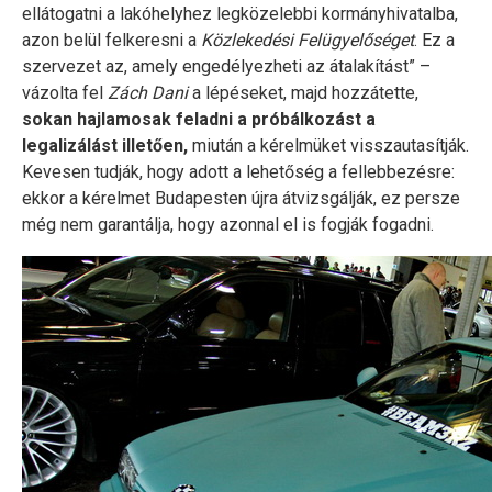
ellátogatni a lakóhelyhez legközelebbi kormányhivatalba,
azon belül felkeresni a
Közlekedési Felügyelőséget
. Ez a
szervezet az, amely engedélyezheti az átalakítást” –
vázolta fel
Zách Dani
a lépéseket, majd hozzátette,
sokan hajlamosak feladni a próbálkozást a
legalizálást illetően,
miután a kérelmüket visszautasítják.
Kevesen tudják, hogy adott a lehetőség a fellebbezésre:
ekkor a kérelmet Budapesten újra átvizsgálják, ez persze
még nem garantálja, hogy azonnal el is fogják fogadni.