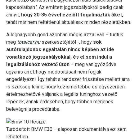
kapcsolatban.” Az említett jogszabályokról pedig csak
annyit,
hogy 30-35 évvel ezelőtt fogalmazták őket,
tehát már nem feltétlenül aktuálisak minden részletükben.
A legnagyobb gond azonban mégis azzal van – tudtuk
meg
totalcar.hu
szerkesztőjétől -, hogy
sok
autótulajdonos egyáltalán nincs képben az ide
vonatkozó jogszabályokkal, és el sem indul a
legalizáláshoz vezető úton
– meg van győződve
ugyanis arról, hogy módosításait nem fogják
engedélyezni. Így tehát a rendszer frissítése mellett arra
is szükség lenne, hogy közismertebbé és egyszerűen
értelmezhetővé váljanak a legális tuninghoz vezető
lépések, annak érdekében, hogy többen merjenek
belevágni a procedúrába.
Turbósított BMW E30 – alaposan dokumentálva ez sem
lehetetlen