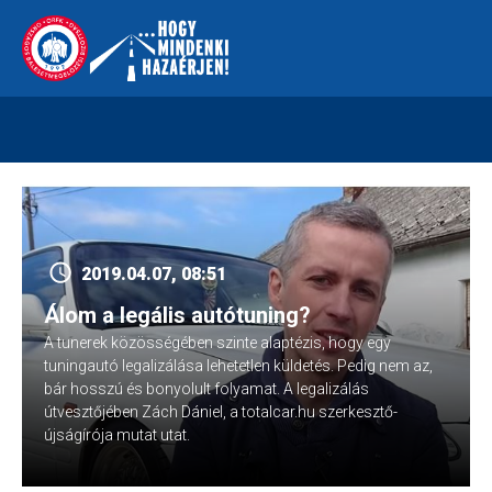
Skip
112
kreszvaltozas.hu
to
content
2019.04.07, 08:51
Álom a legális autótuning?
A tunerek közösségében szinte alaptézis, hogy egy
tuningautó legalizálása lehetetlen küldetés. Pedig nem az,
bár hosszú és bonyolult folyamat. A legalizálás
útvesztőjében Zách Dániel, a totalcar.hu szerkesztő-
újságírója mutat utat.