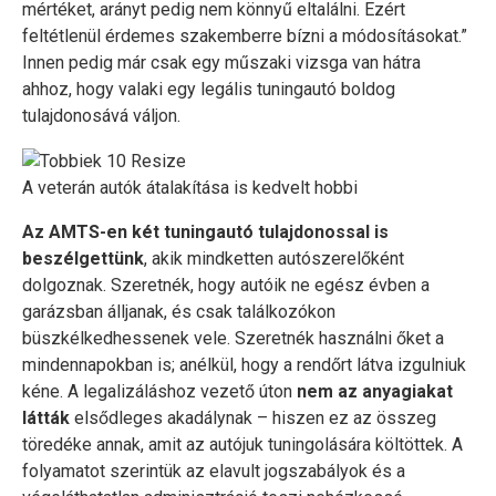
mértéket, arányt pedig nem könnyű eltalálni. Ezért
feltétlenül érdemes szakemberre bízni a módosításokat.”
Innen pedig már csak egy műszaki vizsga van hátra
ahhoz, hogy valaki egy legális tuningautó boldog
tulajdonosává váljon.
A veterán autók átalakítása is kedvelt hobbi
Az AMTS-en két tuningautó tulajdonossal is
beszélgettünk
, akik mindketten autószerelőként
dolgoznak. Szeretnék, hogy autóik ne egész évben a
garázsban álljanak, és csak találkozókon
büszkélkedhessenek vele. Szeretnék használni őket a
mindennapokban is; anélkül, hogy a rendőrt látva izgulniuk
kéne. A legalizáláshoz vezető úton
nem az anyagiakat
látták
elsődleges akadálynak – hiszen ez az összeg
töredéke annak, amit az autójuk tuningolására költöttek. A
folyamatot szerintük az elavult jogszabályok és a