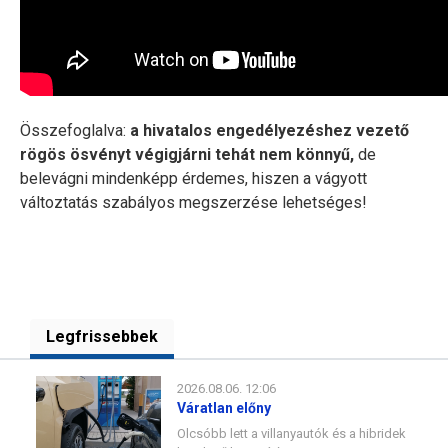
Összefoglalva:
a hivatalos engedélyezéshez vezető
rögös ösvényt végigjárni tehát nem könnyű,
de
belevágni mindenképp érdemes, hiszen a vágyott
változtatás szabályos megszerzése lehetséges!
Legfrissebbek
2026.08.06. 12:06
Váratlan előny
Olcsóbb lett a villanyautók és a hibridek