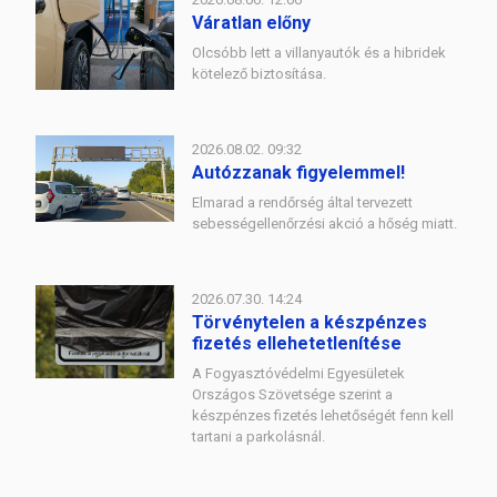
Váratlan előny
Olcsóbb lett a villanyautók és a hibridek
kötelező biztosítása.
2026.08.02. 09:32
Autózzanak figyelemmel!
Elmarad a rendőrség által tervezett
sebességellenőrzési akció a hőség miatt.
2026.07.30. 14:24
Törvénytelen a készpénzes
fizetés ellehetetlenítése
A Fogyasztóvédelmi Egyesületek
Országos Szövetsége szerint a
készpénzes fizetés lehetőségét fenn kell
tartani a parkolásnál.