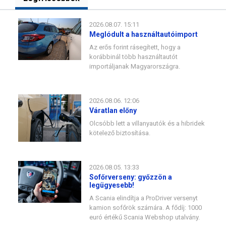
2026.08.07. 15:11
Meglódult a használtautóimport
Az erős forint rásegített, hogy a
korábbinál több használtautót
importáljanak Magyarországra.
2026.08.06. 12:06
Váratlan előny
Olcsóbb lett a villanyautók és a hibridek
kötelező biztosítása.
2026.08.05. 13:33
Sofőrverseny: győzzön a
legügyesebb!
A Scania elindítja a ProDriver versenyt
kamion sofőrök számára. A fődíj: 1000
euró értékű Scania Webshop utalvány.