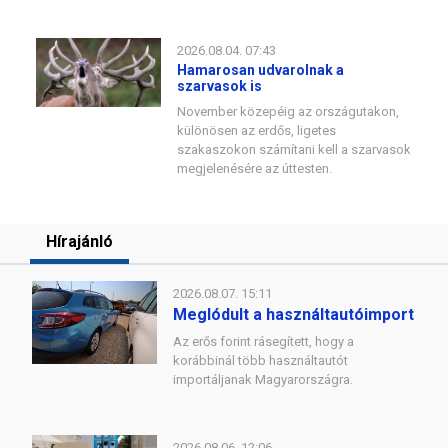
2026.08.04. 07:43
Hamarosan udvarolnak a
szarvasok is
November közepéig az országutakon,
különösen az erdős, ligetes
szakaszokon számítani kell a szarvasok
megjelenésére az úttesten.
Hírajánló
2026.08.07. 15:11
Meglódult a használtautóimport
Az erős forint rásegített, hogy a
korábbinál több használtautót
importáljanak Magyarországra.
2026.08.06. 12:06