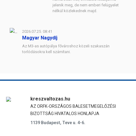
jelenik meg, de nem emberi felügyelet
nélkül közlekednek majd.
2026.07.25. 08:41
Magyar Nagydíj
Az M3-as autópálya fővároshoz közeli szakaszán
torlódásokra kell számítani.
kreszvaltozas.hu
AZ ORFK-ORSZÁGOS BALESETMEGELŐZÉSI
BIZOTTSÁG HIVATALOS HONLAPJA
1139 Budapest, Teve u. 4-6.