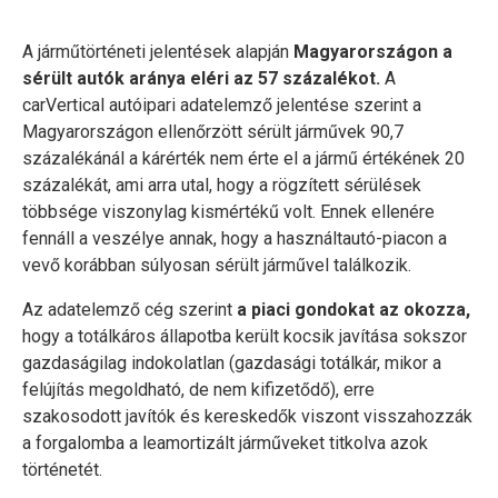
A járműtörténeti jelentések alapján
Magyarországon a
sérült autók aránya eléri az 57 százalékot.
A
carVertical autóipari adatelemző jelentése szerint a
Magyarországon ellenőrzött sérült járművek 90,7
százalékánál a kárérték nem érte el a jármű értékének 20
százalékát, ami arra utal, hogy a rögzített sérülések
többsége viszonylag kismértékű volt. Ennek ellenére
fennáll a veszélye annak, hogy a használtautó-piacon a
vevő korábban súlyosan sérült járművel találkozik.
Az adatelemző cég szerint
a piaci gondokat az okozza,
hogy a totálkáros állapotba került kocsik javítása sokszor
gazdaságilag indokolatlan (gazdasági totálkár, mikor a
felújítás megoldható, de nem kifizetődő), erre
szakosodott javítók és kereskedők viszont visszahozzák
a forgalomba a leamortizált járműveket titkolva azok
történetét.