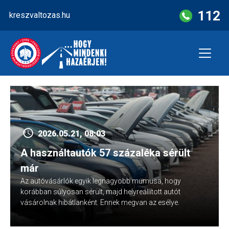
Skip
112
kreszvaltozas.hu
to
content
2026.05.21, 08:03
A használtautók 57 százaléka sérült
már
Az autóvásárlók egyik legnagyobb mumusa, hogy
korábban súlyosan sérült, majd helyreállított autót
vásárolnak hibátlanként. Ennek megvan az esélye.