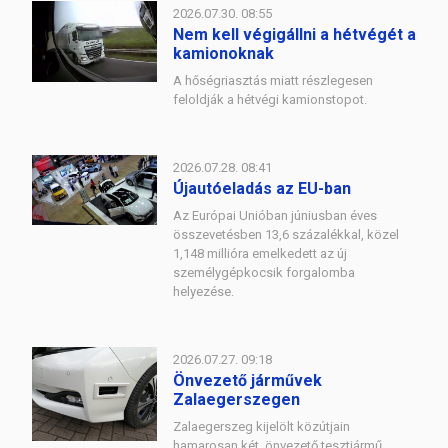
2026.07.30. 08:55
Nem kell végigállni a hétvégét a
kamionoknak
A hőségriasztás miatt részlegesen
feloldják a hétvégi kamionstopot.
2026.07.28. 08:41
Újautóeladás az EU-ban
Az Európai Unióban júniusban éves
összevetésben 13,6 százalékkal, közel
1,148 millióra emelkedett az új
személygépkocsik forgalomba
helyezése.
2026.07.27. 09:18
Önvezető járművek
Zalaegerszegen
Zalaegerszeg kijelölt közútjain
hamarosan két, önvezető tesztjármű