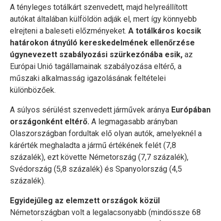
A tényleges totálkárt szenvedett, majd helyreállított
autókat általában külföldön adják el, mert így könnyebb
elrejteni a baleseti előzményeket.
A totálkáros kocsik
határokon átnyúló kereskedelmének ellenőrzése
úgynevezett szabályozási szürkezónába esik,
az
Európai Unió tagállamainak szabályozása eltérő, a
műszaki alkalmasság igazolásának feltételei
különbözőek.
A súlyos sérülést szenvedett járművek aránya
Európában
országonként eltérő.
A legmagasabb arányban
Olaszországban fordultak elő olyan autók, amelyeknél a
kárérték meghaladta a jármű értékének felét (7,8
százalék), ezt követte Németország (7,7 százalék),
Svédország (5,8 százalék) és Spanyolország (4,5
százalék).
Egyidejűleg az elemzett országok közül
Németországban volt a legalacsonyabb (mindössze 68