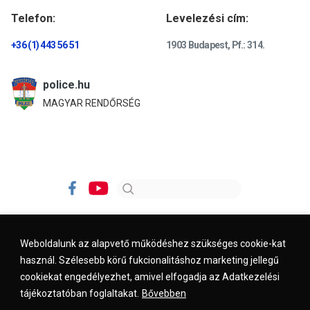
Telefon:
Levelezési cím:
+36 (1) 443 56 51
1903 Budapest, Pf.: 314.
police.hu
MAGYAR RENDŐRSÉG
Weboldalunk az alapvető működéshez szükséges cookie-kat
használ. Szélesebb körű fukcionalitáshoz marketing jellegű
Impresszum
Kapcsolat
Jogi nyilatkozat
cookiekat engedélyezhet, amivel elfogadja az Adatkezelési
tájékoztatóban foglaltakat.
Bővebben