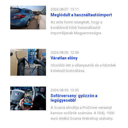
2026.08.07. 15:11
Meglódult a használtautóimport
Az erős forint rásegített, hogy a
korábbinál több használtautót
importáljanak Magyarországra.
2026.08.06. 12:06
Váratlan előny
Olcsóbb lett a villanyautók és a hibridek
kötelező biztosítása.
2026.08.05. 13:33
Sofőrverseny: győzzön a
legügyesebb!
A Scania elindítja a ProDriver versenyt
kamion sofőrök számára. A fődíj: 1000
euró értékű Scania Webshop utalvány.