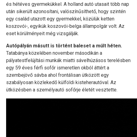
és hétéves gyermekükkel. A holland autó utasait több nap
után sikerült azonosítani, valószínűsíthető, hogy szintén
egy család utazott egy gyermekkel, közülük ketten
koszovói-, egyikük koszovói-belga állampolgár volt. Az
eset körülményeit még vizsgálják.
Autópályán másutt is történt baleset a múlt héten.
Tatabánya közelében november másodikán a
pályatestfelújítási munkák miatti sávelhúzásos terelésben
egy 59 éves férfi sofőr ismeretlen okból áttért a
szembejövő sávba ahol frontálisan ütközött egy
szabályosan közlekedő külföldi kisteherautóval. Az
ütközésben a személyautó sofőrje életét vesztette.