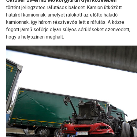
Október 29-én az M0 körgyűrűn Gyál közelében
történt jellegzetes ráfutásos baleset. Kamion ütközött
hátulról kamionnak, amelyet rálökött az előtte haladó
kamionnak, így három résztvevős lett a ráfutás. A közre
fogott jármű sofőrje olyan súlyos sérüléseket szenvedett,
hogy a helyszínen meghalt.