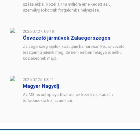
százalékkal, közel 1,148 millióra emelkedett az új
személygépkocsik forgalomba helyezése.
2026.07.27. 09:18
Önvezető járművek Zalaegerszegen
Zalaegerszeg kijelölt közútjain hamarosan két, önvezető
tesztjármű jelenik meg, de nem emberi felügyelet nélkül
közlekednek majd.
2026.07.25. 08:41
Magyar Nagydíj
Az M3-as autópálya fővároshoz közeli szakaszán
torlódásokra kell számítani.