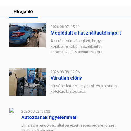
Hírajánló
2026.08.07. 15:11
Meglódult a használtautóimport
Az erős forint rásegített, hogy a
korábbinál több használtautót
importáljanak Magyarországra.
2026.08.06. 12:06
Váratlan előny
Olcsóbb lett a villanyautók és a hibridek
kötelező biztosítása.
2026.08.02. 09:32
Autózzanak figyelemmel!
Elmarad a rendőrség által tervezett sebességellenőrzési
akció a hőség miatt.