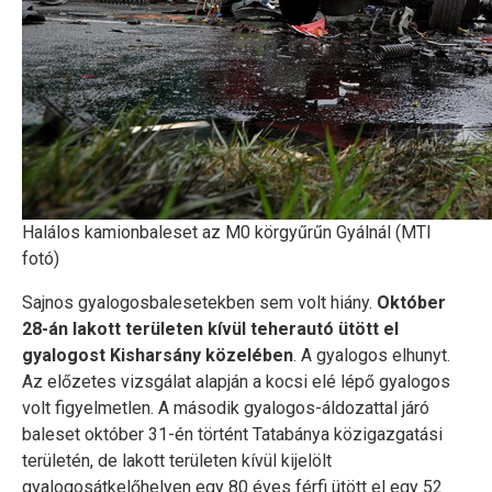
Halálos kamionbaleset az M0 körgyűrűn Gyálnál (MTI
fotó)
Sajnos gyalogosbalesetekben sem volt hiány.
Október
28-án lakott területen kívül teherautó ütött el
gyalogost Kisharsány közelében
. A gyalogos elhunyt.
Az előzetes vizsgálat alapján a kocsi elé lépő gyalogos
volt figyelmetlen. A második gyalogos-áldozattal járó
baleset október 31-én történt Tatabánya közigazgatási
területén, de lakott területen kívül kijelölt
gyalogosátkelőhelyen egy 80 éves férfi ütött el egy 52