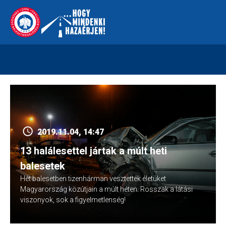
Skip
112
kreszvaltozas.hu
to
content
2019.11.04, 14:47
13 halálesettel jártak a múlt heti
balesetek
Hét balesetben tizenhárman vesztették életüket
Magyarország közútjain a múlt héten. Rosszak a látási
viszonyok, sok a figyelmetlenség!