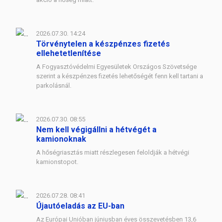
2026.07.30. 14:24
Törvénytelen a készpénzes fizetés
ellehetetlenítése
A Fogyasztóvédelmi Egyesületek Országos Szövetsége
szerint a készpénzes fizetés lehetőségét fenn kell tartani a
parkolásnál.
2026.07.30. 08:55
Nem kell végigállni a hétvégét a
kamionoknak
A hőségriasztás miatt részlegesen feloldják a hétvégi
kamionstopot.
2026.07.28. 08:41
Újautóeladás az EU-ban
Az Európai Unióban júniusban éves összevetésben 13,6