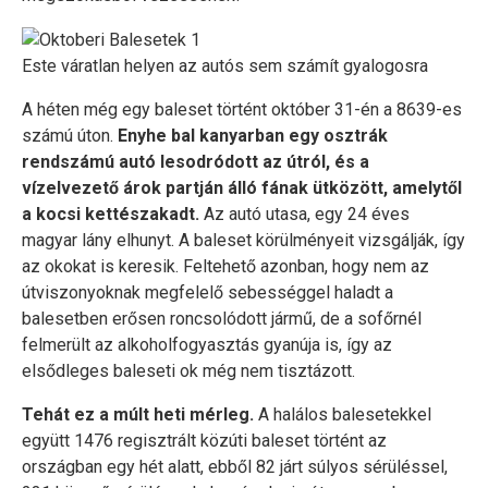
Este váratlan helyen az autós sem számít gyalogosra
A héten még egy baleset történt október 31-én a 8639-es
számú úton.
Enyhe bal kanyarban egy osztrák
rendszámú autó lesodródott az útról, és a
vízelvezető árok partján álló fának ütközött, amelytől
a kocsi kettészakadt.
Az autó utasa, egy 24 éves
magyar lány elhunyt. A baleset körülményeit vizsgálják, így
az okokat is keresik. Feltehető azonban, hogy nem az
útviszonyoknak megfelelő sebességgel haladt a
balesetben erősen roncsolódott jármű, de a sofőrnél
felmerült az alkoholfogyasztás gyanúja is, így az
elsődleges baleseti ok még nem tisztázott.
Tehát ez a múlt heti mérleg.
A halálos balesetekkel
együtt 1476 regisztrált közúti baleset történt az
országban egy hét alatt, ebből 82 járt súlyos sérüléssel,