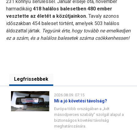
231 könnyű sérüléssel. Január elseje óta, november
harmadikáig
418 halálos balesetben 480 ember
vesztette az életét a közútjainkon.
Tavaly azonos
időszakban 454 baleset történt, amelyek 503 halálos
áldozattal jártak.
Tegyünk érte, hogy tovább ne emelkedjen
ez a szám, és a halálos balesetek száma csökkenhessen!
Legfrissebbek
2026.08.09. 07:15
Mi a jó követési távolság?
Európa több országában a „két
másodperces szabály” szolgál alapul a
biztonságos követési távolság
meghatározására.