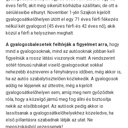
éves férfit, akit még sikerült kórházba szállítani, de ott a
sérüléseibe elhunyt. November 1-jén Szajkon kijelölt
gyalogosátkelőhelyen ütött el egy 71 éves férfi fékezés
nélkül két gyalogost (45 éves férfi és 42 éves nő), akik
közül a férfi a helyszínen meghalt.
A gyalogosbalesetek felhívják a figyelmet arra,
hogy
mind a gyalogosoknak, mind az autósoknak jobban kell
figyelniük a rossz látási viszonyok miatt. A rendszerint
sötét-tónusú ruhákat viselő gyalogosokat sokkal
nehezebb észrevenni a fényhiányos időben, még akkor is,
ha az autós szabálytisztelően közlekedik. A gyalogosok
addig ne lépjenek az úttestre, még a kijelölt
gyalogosátkelőhelyen sem, amíg meg nem győződtek
róla, hogy a közelgő jármű meg fog állni és biztosítja
nekik az elsőbbséget. Az autósok pedig akkor is
lassítsanak a gyalogosátkelőhelyekhez közeledve, ha
első pillantásra szabadnak látják az utat. Ne
megszokásból vezessenek!