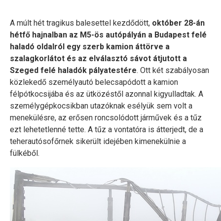
A múlt hét tragikus balesettel kezdődött,
október 28-án
hétfő hajnalban az M5-ös autópályán a Budapest felé
haladó oldalról egy szerb kamion áttörve a
szalagkorlátot és az elválasztó sávot átjutott a
Szeged felé haladók pályatestére
. Ott két szabályosan
közlekedő személyautó belecsapódott a kamion
félpótkocsijába és az ütközéstől azonnal kigyulladtak. A
személygépkocsikban utazóknak esélyük sem volt a
menekülésre, az erősen roncsolódott járművek és a tűz
ezt lehetetlenné tette. A tűz a vontatóra is átterjedt, de a
teherautósofőrnek sikerült idejében kimenekülnie a
fülkéből.