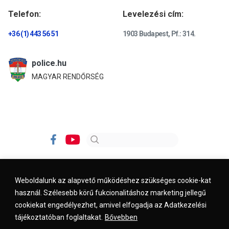
Telefon:
Levelezési cím:
+36 (1) 443 56 51
1903 Budapest, Pf.: 314.
police.hu
MAGYAR RENDŐRSÉG
Weboldalunk az alapvető működéshez szükséges cookie-kat
használ. Szélesebb körű fukcionalitáshoz marketing jellegű
Impresszum
Kapcsolat
Jogi nyilatkozat
cookiekat engedélyezhet, amivel elfogadja az Adatkezelési
tájékoztatóban foglaltakat.
Bővebben