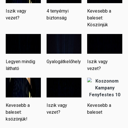
Iszik vagy
4 tenyérnyi
Kevesebb a
vezet?
biztonság
baleset:
Köszönjük
Legyen mindig
Gyalogátkelőhely
Iszik vagy
látható
vezet?
Kevesebb a
Iszik vagy
Kevesebb a
baleset:
vezet?
baleset
ksözönjük!