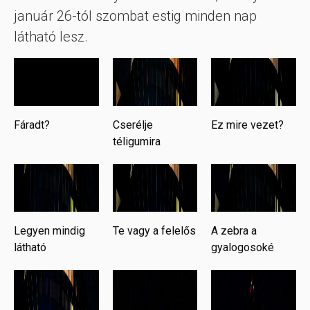
január 26-tól szombat estig minden nap
látható lesz.
Fáradt?
Cserélje
Ez mire vezet?
téligumira
Legyen mindig
Te vagy a felelős
A zebra a
látható
gyalogosoké