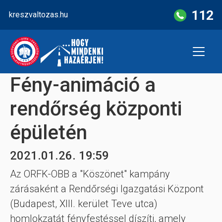
Skip
112
kreszvaltozas.hu
to
content
Fény-animáció a
rendőrség központi
épületén
2021.01.26. 19:59
Az ORFK-OBB a "Köszönet" kampány
zárásaként a Rendőrségi Igazgatási Központ
(Budapest, XIII. kerület Teve utca)
homlokzatát fényfestéssel díszíti, amely