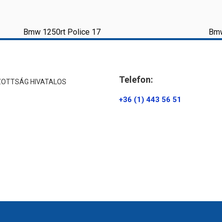
Bmw 1250rt Police 17
Bmw
Telefon:
ZOTTSÁG HIVATALOS
+36 (1) 443 56 51