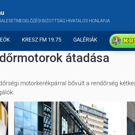
hu
BALESETMEGELŐZÉSI BIZOTTSÁG HIVATALOS HONLAPJA
KR
DEÓK
KRESZ FM 19.75
GALÉRIÁK
dőrmotorok átadása
őrségi motorkerékpárral bővült a rendőrség kétker
gálók.