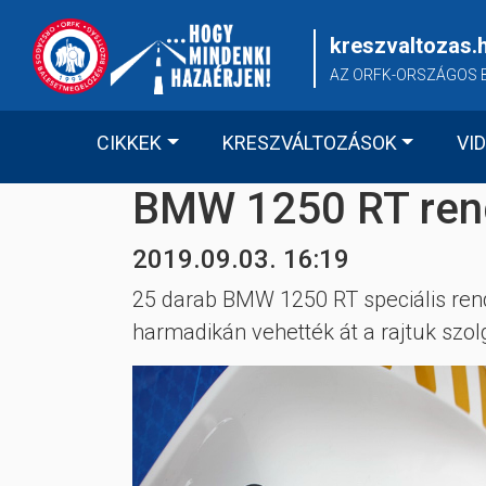
Skip
to
kreszvaltozas.
content
AZ ORFK-ORSZÁGOS 
CIKKEK
KRESZVÁLTOZÁSOK
VI
BMW 1250 RT ren
2019.09.03. 16:19
25 darab BMW 1250 RT speciális rend
harmadikán vehették át a rajtuk szol