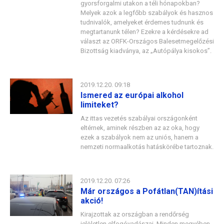
gyorsforgalmi utakon a téli hónapokban?
Melyek azok a legfőbb szabályok és hasznos
tudnivalók, amelyeket érdemes tudnunk és
megtartanunk télen? Ezekre a kérdésekre ad
választ az ORFK-Országos Balesetmegelőzési
Bizottság kiadványa, az „Autópálya kisokos”.
2019.12.20. 09:18
Ismered az európai alkohol
limiteket?
Az ittas vezetés szabályai országonként
eltérnek, aminek részben az az oka, hogy
ezek a szabályok nem az uniós, hanem a
nemzeti normaalkotás hatáskörébe tartoznak.
2019.12.20. 07:26
Már országos a Pofátlan(TAN)ítási
akció!
Kirajzottak az országban a rendőrség
jelöletlen elfogóvadászai. Minden megyében,