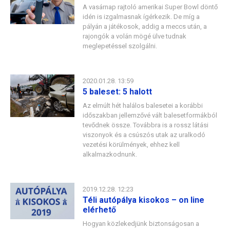
A vasárnap rajtoló amerikai Super Bowl döntő
idén is izgalmasnak ígérkezik. De míg a
pályán a játékosok, addig a meccs után, a
rajongók a volán mögé ülve tudnak
meglepetéssel szolgálni.
2020.01.28. 13:59
5 baleset: 5 halott
Az elmúlt hét halálos balesetei a korábbi
időszakban jellemzővé vált balesetformákból
tevődnek össze. Továbbra is a rossz látási
viszonyok és a csúszós utak az uralkodó
vezetési körülmények, ehhez kell
alkalmazkodnunk.
2019.12.28. 12:23
Téli autópálya kisokos – on line
elérhető
Hogyan közlekedjünk biztonságosan a