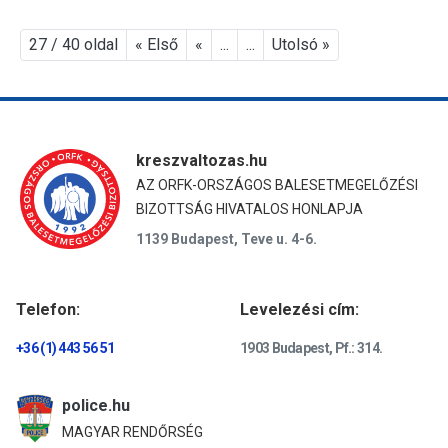
27 / 40 oldal
« Első
«
...
...
Utolsó »
kreszvaltozas.hu
AZ ORFK-ORSZÁGOS BALESETMEGELŐZÉSI
BIZOTTSÁG HIVATALOS HONLAPJA
1139 Budapest, Teve u. 4-6.
Telefon:
Levelezési cím:
+36 (1) 443 56 51
1903 Budapest, Pf.: 314.
police.hu
MAGYAR RENDŐRSÉG