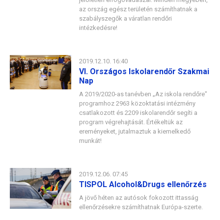
az ország egész területén számíthatnak a
szabályszegők a váratlan rendőri
intézkedésre!
2019.12.10. 16:40
VI. Országos Iskolarendőr Szakmai
Nap
A 2019/2020-as tanévben „Az iskola rendőre"
programhoz 2963 közoktatási intézmény
csatlakozott és 2209 iskolarendőr segíti a
program végrehajtását. Értékeltük az
ereményeket, jutalmaztuk a kiemelkedő
munkát!
2019.12.06. 07:45
TISPOL Alcohol&Drugs ellenőrzés
A jövő héten az autósok fokozott ittasság
ellenőrzésekre számíthatnak Európa-szerte.