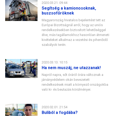
2020.03.21. 09:44
Segítség a kamionosoknak,
buszsofőröknek
Magyarország hivatalos bejelentést tett az
Európai Bizottságnál arról, hogy az uniós
rendelkezésekben biztosított lehetőséggel
élve, más tagállamokhoz hasonlóan átmeneti
kivételeket alkalmaz a vezetési és pihenőidő
szabályok terén.
2020.03.13. 10:15
Ha nem muszáj, ne utazzanak!
Napról napra, sőt óráról órára változnak a
járványvédelem okán bevezetett
rendelkezések miatt a környező országokba
való ki- és beutazás körülményei.
2020.02.01. 21:54
Buliból a fogdába?